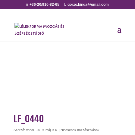
+36-20/910-82-65
gorzo.kinga@gmail.com
LF_0440
Szerző:
Vandi
|
2019. május 6.
|
Nincsenek hozzászólások