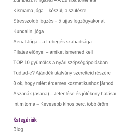
Zumbázz Kingával – A Zumba története
Kismama jóga – készülj a szülésre
Stresszoldó légzés – 5 ujjas légzőgyakorlat
Kundalini jóga
Aerial Jóga – a Lebegés szabadsága
Pilates előnyei – amiket ismerned kell
TOP 10 gyümölcs a nyári szépségápolásban
Tudtad-e? Ajándék utalvány szeretteid részére
8 ok, hogy miért érdemes kozmetikushoz járnod
Ászanák (asana) – Jelentése és jótékony hatásai
Intim torna – Kevesebb kínos perc, több öröm
Kategóriák
Blog