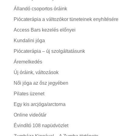
Állandó csoportos óráink
Piócaterápia a változókor tüneteinek enyhítésére
Access Bars kezelés előnyei
Kundalini jóga
Piócaterápia – új szolgáltatásunk
Áremelkedés
Új óráink, változások
Női jóga az ősz jegyében
Pilates üzenet
Egy kis arcjóga/arctorna
Online videótár
Évindító 108 napüdvözlet