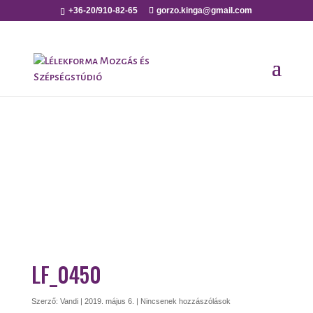
+36-20/910-82-65
gorzo.kinga@gmail.com
LF_0450
Szerző:
Vandi
|
2019. május 6.
|
Nincsenek hozzászólások