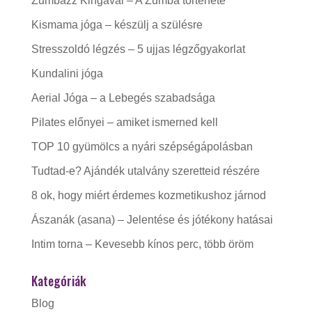
Zumbázz Kingával – A Zumba története
Kismama jóga – készülj a szülésre
Stresszoldó légzés – 5 ujjas légzőgyakorlat
Kundalini jóga
Aerial Jóga – a Lebegés szabadsága
Pilates előnyei – amiket ismerned kell
TOP 10 gyümölcs a nyári szépségápolásban
Tudtad-e? Ajándék utalvány szeretteid részére
8 ok, hogy miért érdemes kozmetikushoz járnod
Ászanák (asana) – Jelentése és jótékony hatásai
Intim torna – Kevesebb kínos perc, több öröm
Kategóriák
Blog