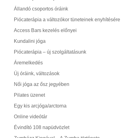
Állandó csoportos óráink
Piócaterápia a változókor tüneteinek enyhítésére
Access Bars kezelés előnyei
Kundalini jóga
Piócaterápia – új szolgáltatásunk
Áremelkedés
Új óráink, változások
Női jóga az ősz jegyében
Pilates üzenet
Egy kis arcjóga/arctorna
Online videótár
Évindító 108 napüdvözlet