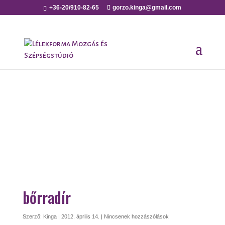
+36-20/910-82-65
gorzo.kinga@gmail.com
bőrradír
Szerző:
Kinga
|
2012. április 14.
|
Nincsenek hozzászólások