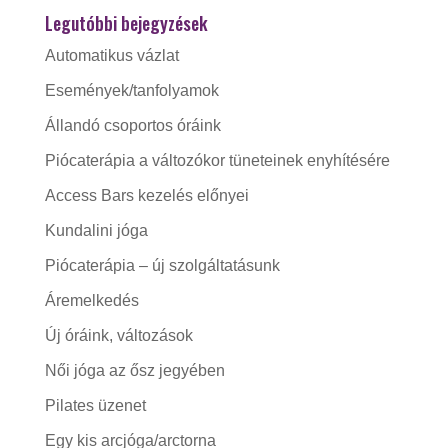
Legutóbbi bejegyzések
Automatikus vázlat
Események/tanfolyamok
Állandó csoportos óráink
Piócaterápia a változókor tüneteinek enyhítésére
Access Bars kezelés előnyei
Kundalini jóga
Piócaterápia – új szolgáltatásunk
Áremelkedés
Új óráink, változások
Női jóga az ősz jegyében
Pilates üzenet
Egy kis arcjóga/arctorna