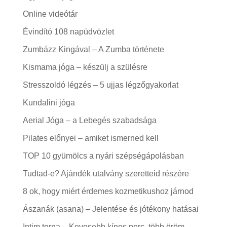
Online videótár
Évindító 108 napüdvözlet
Zumbázz Kingával – A Zumba története
Kismama jóga – készülj a szülésre
Stresszoldó légzés – 5 ujjas légzőgyakorlat
Kundalini jóga
Aerial Jóga – a Lebegés szabadsága
Pilates előnyei – amiket ismerned kell
TOP 10 gyümölcs a nyári szépségápolásban
Tudtad-e? Ajándék utalvány szeretteid részére
8 ok, hogy miért érdemes kozmetikushoz járnod
Ászanák (asana) – Jelentése és jótékony hatásai
Intim torna – Kevesebb kínos perc, több öröm