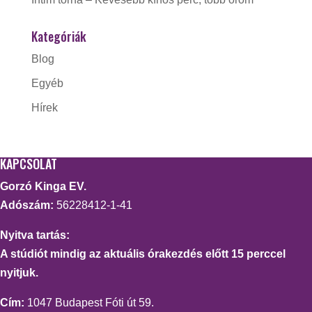
Kategóriák
Blog
Egyéb
Hírek
KAPCSOLAT
Gorzó Kinga EV.
Adószám:
56228412-1-41
Nyitva tartás:
A stúdiót mindig az aktuális órakezdés előtt 15 perccel
nyitjuk.
Cím:
1047 Budapest Fóti út 59.