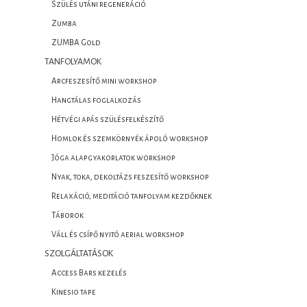
Szülés utáni regeneráció
Zumba
ZUMBA Gold
TANFOLYAMOK
Arcfeszesítő mini workshop
Hangtálas foglalkozás
Hétvégi apás szülésfelkészítő
Homlok és szemkörnyék ápoló workshop
Jóga alapgyakorlatok workshop
Nyak, toka, dekoltázs feszesítő workshop
Relaxáció, meditáció tanfolyam kezdőknek
Táborok
Váll és csípő nyitó aerial workshop
SZOLGÁLTATÁSOK
Access Bars kezelés
Kinesio tape