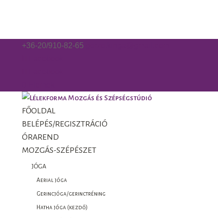
+36-20/910-82-65
gorzo.kinga@gmail.com
Facebook
Facebook
0 Elemek
FŐOLDAL
BELÉPÉS/REGISZTRÁCIÓ
ÓRAREND
MOZGÁS-SZÉPÉSZET
JÓGA
Aerial jóga
Gerincjóga/gerinctréning
Hatha jóga (kezdő)