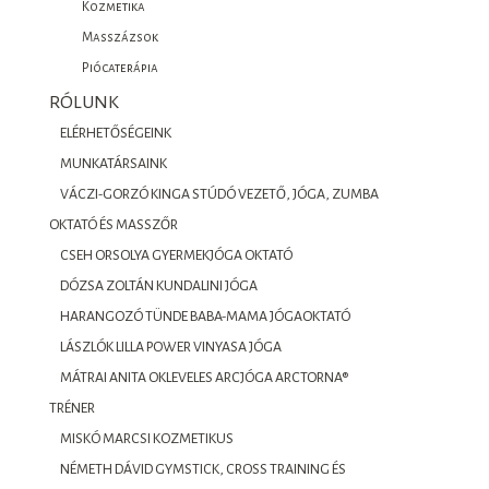
Kozmetika
Masszázsok
Piócaterápia
RÓLUNK
ELÉRHETŐSÉGEINK
MUNKATÁRSAINK
VÁCZI-GORZÓ KINGA STÚDÓ VEZETŐ, JÓGA, ZUMBA
OKTATÓ ÉS MASSZŐR
CSEH ORSOLYA GYERMEKJÓGA OKTATÓ
DÓZSA ZOLTÁN KUNDALINI JÓGA
HARANGOZÓ TÜNDE BABA-MAMA JÓGAOKTATÓ
LÁSZLÓK LILLA POWER VINYASA JÓGA
MÁTRAI ANITA OKLEVELES ARCJÓGA ARCTORNA®
TRÉNER
MISKÓ MARCSI KOZMETIKUS
NÉMETH DÁVID GYMSTICK, CROSS TRAINING ÉS