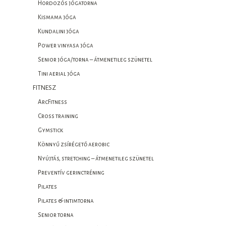
Hordozós jógatorna
Kismama jóga
Kundalini jóga
Power vinyasa jóga
Senior jóga/torna – átmenetileg szünetel
Tini aerial jóga
FITNESZ
ArcFitness
Cross training
Gymstick
Könnyű zsírégető aerobic
Nyújtás, stretching – átmenetileg szünetel
Preventív gerinctréning
Pilates
Pilates & intimtorna
Senior torna