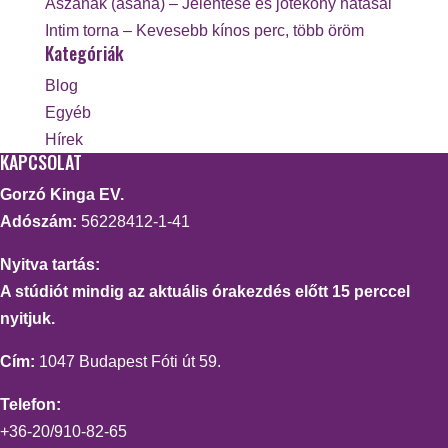
Ászanák (asana) – Jelentése és jótékony hatásai
Intim torna – Kevesebb kínos perc, több öröm
Kategóriák
Blog
Egyéb
Hírek
KAPCSOLAT
Gorzó Kinga EV.
Adószám:
56228412-1-41
Nyitva tartás:
A stúdiót mindig az aktuális órakezdés előtt 15 perccel
nyitjuk.
Cím:
1047 Budapest Fóti út 59.
Telefon:
+36-20/910-82-65