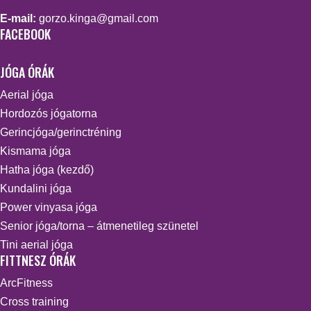
E-mail:
gorzo.kinga@gmail.com
FACEBOOK
JÓGA ÓRÁK
Aerial jóga
Hordozós jógatorna
Gerincjóga/gerinctréning
Kismama jóga
Hatha jóga (kezdő)
Kundalini jóga
Power vinyasa jóga
Senior jóga/torna – átmenetileg szünetel
Tini aerial jóga
FITTNESZ ÓRÁK
ArcFitness
Cross training