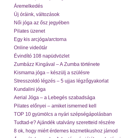
Áremelkedés
Új óráink, változások
Női jóga az ősz jegyében
Pilates üzenet
Egy kis arcjóga/arctorna
Online videótár
Évindító 108 napüdvözlet
Zumbázz Kingával – A Zumba története
Kismama jóga – készülj a szülésre
Stresszoldó légzés – 5 ujjas légzőgyakorlat
Kundalini jóga
Aerial Jóga – a Lebegés szabadsága
Pilates előnyei – amiket ismerned kell
TOP 10 gyümölcs a nyári szépségápolásban
Tudtad-e? Ajándék utalvány szeretteid részére
8 ok, hogy miért érdemes kozmetikushoz járnod