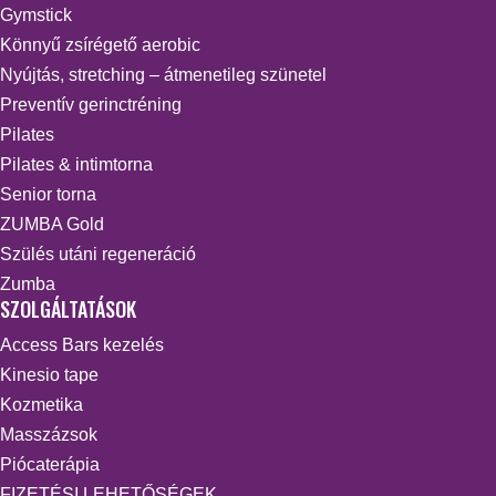
Gymstick
Könnyű zsírégető aerobic
Nyújtás, stretching – átmenetileg szünetel
Preventív gerinctréning
Pilates
Pilates & intimtorna
Senior torna
ZUMBA Gold
Szülés utáni regeneráció
Zumba
SZOLGÁLTATÁSOK
Access Bars kezelés
Kinesio tape
Kozmetika
Masszázsok
Piócaterápia
FIZETÉSI LEHETŐSÉGEK