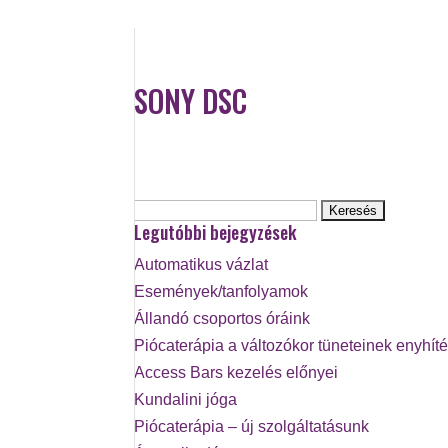
SONY DSC
Keresés:
Legutóbbi bejegyzések
Automatikus vázlat
Események/tanfolyamok
Állandó csoportos óráink
Piócaterápia a változókor tüneteinek enyhít
Access Bars kezelés előnyei
Kundalini jóga
Piócaterápia – új szolgáltatásunk