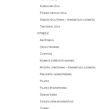
Kundalini jóga
Power vinyasa jóga
Senior jóga/torna – átmenetileg szünetel
Tini aerial jóga
FITNESZ
ArcFitness
Cross training
Gymstick
Könnyű zsírégető aerobic
Nyújtás, stretching – átmenetileg szünetel
Preventív gerinctréning
Pilates
Pilates & intimtorna
Senior torna
Szülés utáni regeneráció
Zumba