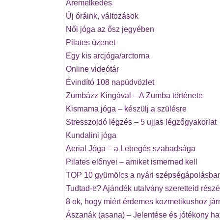
Áremelkedés
Új óráink, változások
Női jóga az ősz jegyében
Pilates üzenet
Egy kis arcjóga/arctorna
Online videótár
Évindító 108 napüdvözlet
Zumbázz Kingával – A Zumba története
Kismama jóga – készülj a szülésre
Stresszoldó légzés – 5 ujjas légzőgyakorlat
Kundalini jóga
Aerial Jóga – a Lebegés szabadsága
Pilates előnyei – amiket ismerned kell
TOP 10 gyümölcs a nyári szépségápolásba
Tudtad-e? Ajándék utalvány szeretteid részé
8 ok, hogy miért érdemes kozmetikushoz já
Ászanák (asana) – Jelentése és jótékony ha