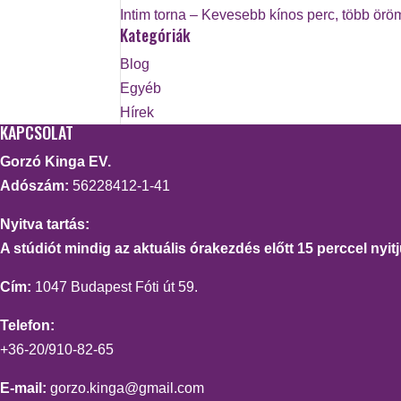
Intim torna – Kevesebb kínos perc, több örö
Kategóriák
Blog
Egyéb
Hírek
KAPCSOLAT
Gorzó Kinga EV.
Adószám:
56228412-1-41
Nyitva tartás:
A stúdiót mindig az aktuális órakezdés előtt 15 perccel nyitj
Cím:
1047 Budapest Fóti út 59.
Telefon:
+36-20/910-82-65
E-mail:
gorzo.kinga@gmail.com