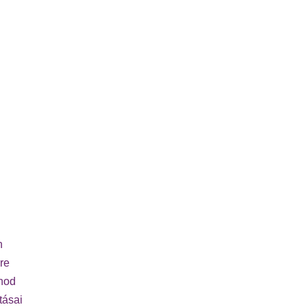
n
re
rnod
tásai