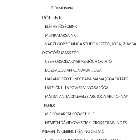
Piócaterápia
RÓLUNK
ELÉRHETŐSÉGEINK
MUNKATÁRSAINK
VÁCZI-GORZÓ KINGA STÚDÓ VEZETŐ, JÓGA, ZUMBA
OKTATÓ ÉS MASSZŐR
CSEH ORSOLYA GYERMEKJÓGA OKTATÓ
DÓZSA ZOLTÁN KUNDALINI JÓGA
HARANGOZÓ TÜNDE BABA-MAMA JÓGAOKTATÓ
LÁSZLÓK LILLA POWER VINYASA JÓGA
MÁTRAI ANITA OKLEVELES ARCJÓGA ARCTORNA®
TRÉNER
MISKÓ MARCSI KOZMETIKUS
NÉMETH DÁVID GYMSTICK, CROSS TRAINING ÉS
PREVENTÍV GERINCTRÉNING OKTATÓ