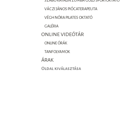
SZABÓ KATALIN ZUMBA GOLD SPORTOKTATÓ
VÁCZI JÁNOS PIÓCATERAPEUTA
VÉGH NÓRA PILATES OKTATÓ
GALÉRIA
ONLINE VIDEÓTÁR
ONLINE ÓRÁK
TANFOLYAMOK
ÁRAK
Oldal kiválasztása