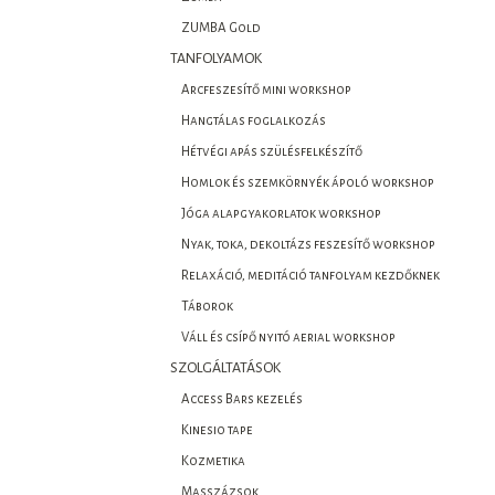
ZUMBA Gold
TANFOLYAMOK
Arcfeszesítő mini workshop
Hangtálas foglalkozás
Hétvégi apás szülésfelkészítő
Homlok és szemkörnyék ápoló workshop
Jóga alapgyakorlatok workshop
Nyak, toka, dekoltázs feszesítő workshop
Relaxáció, meditáció tanfolyam kezdőknek
Táborok
Váll és csípő nyitó aerial workshop
SZOLGÁLTATÁSOK
Access Bars kezelés
Kinesio tape
Kozmetika
Masszázsok