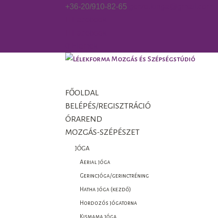
+36-20/910-82-65
gorzo.kinga@gmail.com
Facebook
Facebook
0 Elemek
FŐOLDAL
BELÉPÉS/REGISZTRÁCIÓ
ÓRAREND
MOZGÁS-SZÉPÉSZET
JÓGA
Aerial jóga
Gerincjóga/gerinctréning
Hatha jóga (kezdő)
Hordozós jógatorna
Kismama jóga