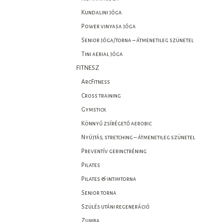
Kundalini jóga
Power vinyasa jóga
Senior jóga/torna – átmenetileg szünetel
Tini aerial jóga
FITNESZ
ArcFitness
Cross training
Gymstick
Könnyű zsírégető aerobic
Nyújtás, stretching – átmenetileg szünetel
Preventív gerinctréning
Pilates
Pilates & intimtorna
Senior torna
Szülés utáni regeneráció
Zumba