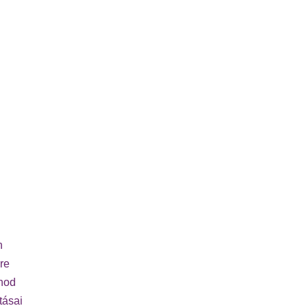
n
re
rnod
tásai