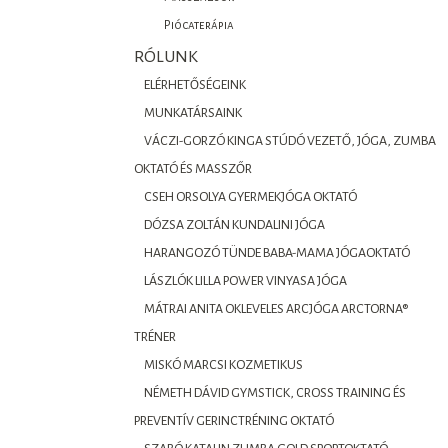
Piócaterápia
RÓLUNK
ELÉRHETŐSÉGEINK
MUNKATÁRSAINK
VÁCZI-GORZÓ KINGA STÚDÓ VEZETŐ, JÓGA, ZUMBA
OKTATÓ ÉS MASSZŐR
CSEH ORSOLYA GYERMEKJÓGA OKTATÓ
DÓZSA ZOLTÁN KUNDALINI JÓGA
HARANGOZÓ TÜNDE BABA-MAMA JÓGAOKTATÓ
LÁSZLÓK LILLA POWER VINYASA JÓGA
MÁTRAI ANITA OKLEVELES ARCJÓGA ARCTORNA®
TRÉNER
MISKÓ MARCSI KOZMETIKUS
NÉMETH DÁVID GYMSTICK, CROSS TRAINING ÉS
PREVENTÍV GERINCTRÉNING OKTATÓ