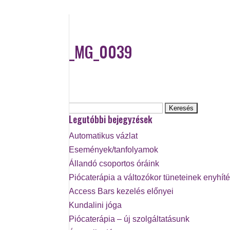
_MG_0039
Keresés:
Legutóbbi bejegyzések
Automatikus vázlat
Események/tanfolyamok
Állandó csoportos óráink
Piócaterápia a változókor tüneteinek enyhít
Access Bars kezelés előnyei
Kundalini jóga
Piócaterápia – új szolgáltatásunk