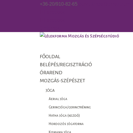
+36-20/910-82-65
gorzo.kinga@gmail.com
Facebook
Facebook
0 Elemek
FŐOLDAL
BELÉPÉS/REGISZTRÁCIÓ
ÓRAREND
MOZGÁS-SZÉPÉSZET
JÓGA
Aerial jóga
Gerincjóga/gerinctréning
Hatha jóga (kezdő)
Hordozós jógatorna
Kismama jóga