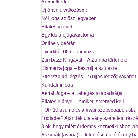
Áremelkedés
Új óráink, változások
Női jóga az ősz jegyében
Pilates üzenet
Egy kis arcjóga/arctorna
Online videótár
Évindító 108 napüdvözlet
Zumbázz Kingával – A Zumba története
Kismama jóga – készülj a szülésre
Stresszoldó légzés – 5 ujjas légzőgyakorlat
Kundalini jóga
Aerial Jóga – a Lebegés szabadsága
Pilates előnyei – amiket ismerned kell
TOP 10 gyümölcs a nyári szépségápolásba
Tudtad-e? Ajándék utalvány szeretteid részé
8 ok, hogy miért érdemes kozmetikushoz já
Ászanák (asana) – Jelentése és jótékony ha