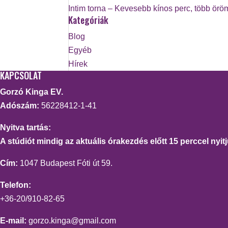
Intim torna – Kevesebb kínos perc, több örö
Kategóriák
Blog
Egyéb
Hírek
KAPCSOLAT
Gorzó Kinga EV.
Adószám:
56228412-1-41
Nyitva tartás:
A stúdiót mindig az aktuális órakezdés előtt 15 perccel nyitj
Cím:
1047 Budapest Fóti út 59.
Telefon:
+36-20/910-82-65
E-mail:
gorzo.kinga@gmail.com