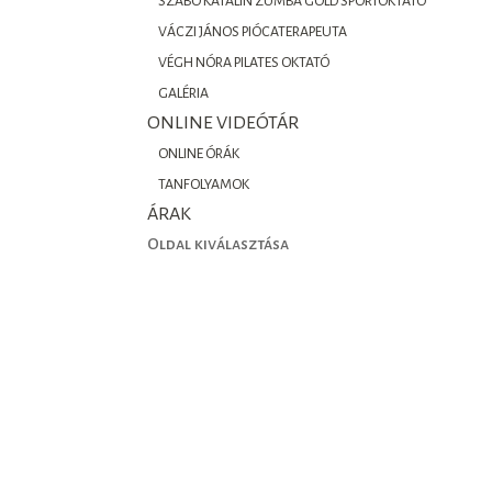
SZABÓ KATALIN ZUMBA GOLD SPORTOKTATÓ
VÁCZI JÁNOS PIÓCATERAPEUTA
VÉGH NÓRA PILATES OKTATÓ
GALÉRIA
ONLINE VIDEÓTÁR
ONLINE ÓRÁK
TANFOLYAMOK
ÁRAK
Oldal kiválasztása