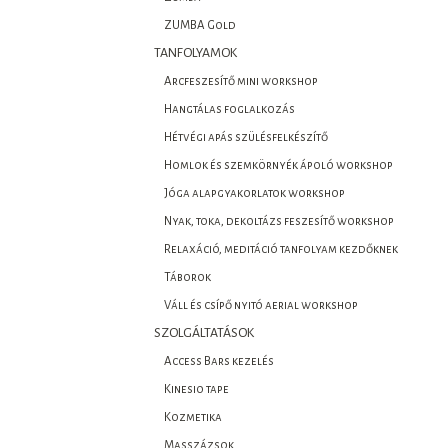
ZUMBA Gold
TANFOLYAMOK
Arcfeszesítő mini workshop
Hangtálas foglalkozás
Hétvégi apás szülésfelkészítő
Homlok és szemkörnyék ápoló workshop
Jóga alapgyakorlatok workshop
Nyak, toka, dekoltázs feszesítő workshop
Relaxáció, meditáció tanfolyam kezdőknek
Táborok
Váll és csípő nyitó aerial workshop
SZOLGÁLTATÁSOK
Access Bars kezelés
Kinesio tape
Kozmetika
Masszázsok