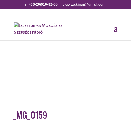
+36-20/910-82-65
gorzo.kinga@gmail.com
_MG_0159