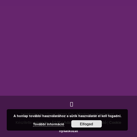
lelekforma.hu | Gorzó Kinga EV. - Minden jog fenntartva! -
A honlap további használatához a sütik használatát el kell fogadni.
Készítette:
amos.hu
|
ÁSZF
|
Adatkezelési tájékoztató
|
Cookie
Elfogad
További információ
nyilatkozat