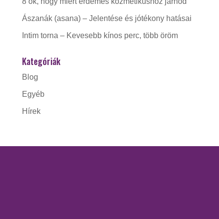
8 ok, hogy miért érdemes kozmetikushoz járnod
Ászanák (asana) – Jelentése és jótékony hatásai
Intim torna – Kevesebb kínos perc, több öröm
Kategóriák
Blog
Egyéb
Hírek
KAPCSOLAT
Gorzó Kinga EV.
Adószám:
56228412-1-41
Nyitva tartás: