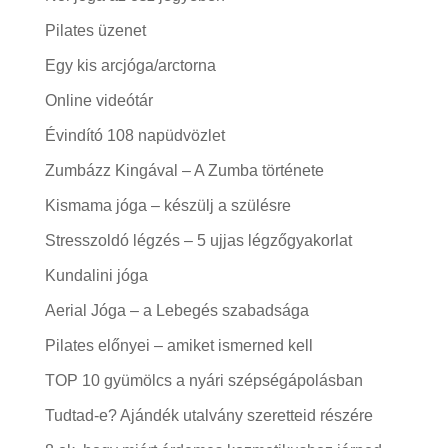
Pilates üzenet
Egy kis arcjóga/arctorna
Online videótár
Évindító 108 napüdvözlet
Zumbázz Kingával – A Zumba története
Kismama jóga – készülj a szülésre
Stresszoldó légzés – 5 ujjas légzőgyakorlat
Kundalini jóga
Aerial Jóga – a Lebegés szabadsága
Pilates előnyei – amiket ismerned kell
TOP 10 gyümölcs a nyári szépségápolásban
Tudtad-e? Ajándék utalvány szeretteid részére