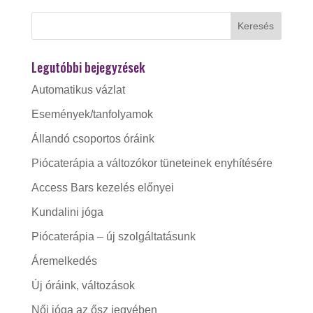
Legutóbbi bejegyzések
Automatikus vázlat
Események/tanfolyamok
Állandó csoportos óráink
Piócaterápia a változókor tüneteinek enyhítésére
Access Bars kezelés előnyei
Kundalini jóga
Piócaterápia – új szolgáltatásunk
Áremelkedés
Új óráink, változások
Női jóga az ősz jegyében