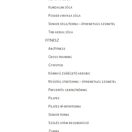
Kundalini jóga
Power vinyasa jóga
Senior jóga/torna – átmenetileg szünetel
Tini aerial jóga
FITNESZ
ArcFitness
Cross training
Gymstick
Könnyű zsírégető aerobic
Nyújtás, stretching – átmenetileg szünetel
Preventív gerinctréning
Pilates
Pilates & intimtorna
Senior torna
Szülés utáni regeneráció
Zumba