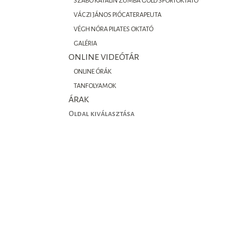
SZABÓ KATALIN ZUMBA GOLD SPORTOKTATÓ
VÁCZI JÁNOS PIÓCATERAPEUTA
VÉGH NÓRA PILATES OKTATÓ
GALÉRIA
ONLINE VIDEÓTÁR
ONLINE ÓRÁK
TANFOLYAMOK
ÁRAK
Oldal kiválasztása