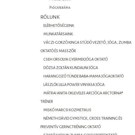
Piócaterápia
RÓLUNK
ELÉRHETŐSÉGEINK
MUNKATÁRSAINK
VÁCZI-GORZÓ KINGA STÚDÓ VEZETŐ, JÓGA, ZUMBA
OKTATÓ ÉS MASSZŐR
CSEH ORSOLYA GYERMEKJÓGA OKTATÓ
DÓZSA ZOLTÁN KUNDALINI JÓGA
HARANGOZÓ TÜNDE BABA-MAMA JÓGAOKTATÓ
LÁSZLÓK LILLA POWER VINYASA JÓGA
MÁTRAI ANITA OKLEVELES ARCJÓGA ARCTORNA®
TRÉNER
MISKÓ MARCSI KOZMETIKUS
NÉMETH DÁVID GYMSTICK, CROSS TRAINING ÉS
PREVENTÍV GERINCTRÉNING OKTATÓ