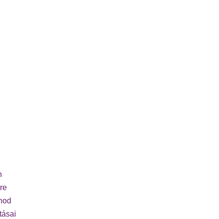
n
re
rnod
tásai