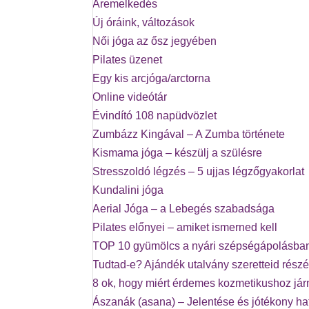
Áremelkedés
Új óráink, változások
Női jóga az ősz jegyében
Pilates üzenet
Egy kis arcjóga/arctorna
Online videótár
Évindító 108 napüdvözlet
Zumbázz Kingával – A Zumba története
Kismama jóga – készülj a szülésre
Stresszoldó légzés – 5 ujjas légzőgyakorlat
Kundalini jóga
Aerial Jóga – a Lebegés szabadsága
Pilates előnyei – amiket ismerned kell
TOP 10 gyümölcs a nyári szépségápolásba
Tudtad-e? Ajándék utalvány szeretteid részé
8 ok, hogy miért érdemes kozmetikushoz já
Ászanák (asana) – Jelentése és jótékony ha