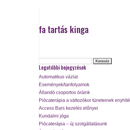
fa tartás kinga
Keresés:
Legutóbbi bejegyzések
Automatikus vázlat
Események/tanfolyamok
Állandó csoportos óráink
Piócaterápia a változókor tüneteinek enyhít
Access Bars kezelés előnyei
Kundalini jóga
Piócaterápia – új szolgáltatásunk