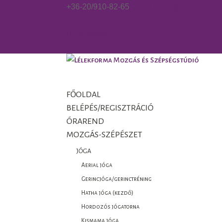
+36-20/910-82-65
gorzo.kinga@gmail.com
Facebook
Facebook
0 Elemek
FŐOLDAL
BELÉPÉS/REGISZTRÁCIÓ
ÓRAREND
MOZGÁS-SZÉPÉSZET
JÓGA
Aerial jóga
Gerincjóga/gerinctréning
Hatha jóga (kezdő)
Hordozós jógatorna
Kismama jóga