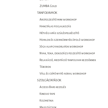
ZUMBA Gold
TANFOLYAMOK
Arcfeszesítő mini workshop
Hangtálas foglalkozás
Hétvégi apás szülésfelkészítő
Homlok és szemkörnyék ápoló workshop
Jóga alapgyakorlatok workshop
Nyak, toka, dekoltázs feszesítő workshop
Relaxáció, meditáció tanfolyam kezdőknek
Táborok
Váll és csípő nyitó aerial workshop
SZOLGÁLTATÁSOK
Access Bars kezelés
Kinesio tape
Kozmetika
Masszázsok