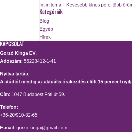
Intim torna – Kevesebb kínos perc, több örö
Kategóriák
Blog
Egyéb
Hírek
KAPCSOLAT
Gorzó Kinga EV.
Adószám:
56228412-1-41
Nyitva tartás:
A stúdiót mindig az aktuális órakezdés előtt 15 perccel nyitj
Cím:
1047 Budapest Fóti út 59.
Telefon:
+36-20/910-82-65
E-mail:
gorzo.kinga@gmail.com