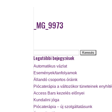
_MG_9973
Keresés:
Legutóbbi bejegyzések
Automatikus vázlat
Események/tanfolyamok
Állandó csoportos óráink
Piócaterápia a változókor tüneteinek enyhít
Access Bars kezelés előnyei
Kundalini jóga
Piócaterápia – új szolgáltatásunk