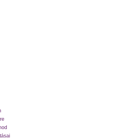
n
re
rnod
tásai