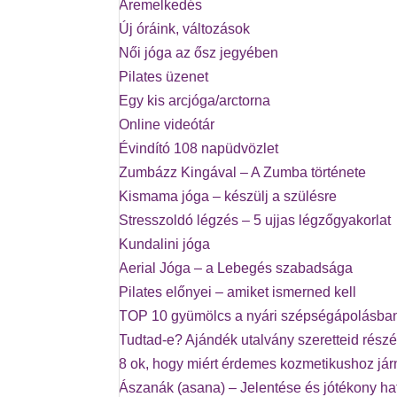
Áremelkedés
Új óráink, változások
Női jóga az ősz jegyében
Pilates üzenet
Egy kis arcjóga/arctorna
Online videótár
Évindító 108 napüdvözlet
Zumbázz Kingával – A Zumba története
Kismama jóga – készülj a szülésre
Stresszoldó légzés – 5 ujjas légzőgyakorlat
Kundalini jóga
Aerial Jóga – a Lebegés szabadsága
Pilates előnyei – amiket ismerned kell
TOP 10 gyümölcs a nyári szépségápolásba
Tudtad-e? Ajándék utalvány szeretteid részé
8 ok, hogy miért érdemes kozmetikushoz já
Ászanák (asana) – Jelentése és jótékony ha