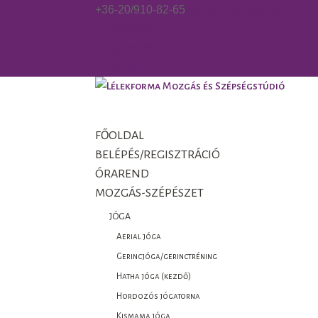
+36-20/910-82-65
gorzo.kinga@gmail.com
Facebook
Facebook
0 Elemek
FŐOLDAL
BELÉPÉS/REGISZTRÁCIÓ
ÓRAREND
MOZGÁS-SZÉPÉSZET
JÓGA
Aerial jóga
Gerincjóga/gerinctréning
Hatha jóga (kezdő)
Hordozós jógatorna
Kismama jóga