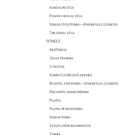
Kundalini jóga
Power vinyasa jóga
Senior jóga/torna – átmenetileg szünetel
Tini aerial jóga
FITNESZ
ArcFitness
Cross training
Gymstick
Könnyű zsírégető aerobic
Nyújtás, stretching – átmenetileg szünetel
Preventív gerinctréning
Pilates
Pilates & intimtorna
Senior torna
Szülés utáni regeneráció
Zumba