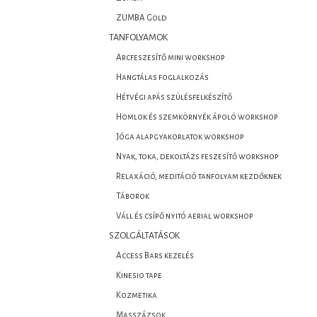
ZUMBA Gold
TANFOLYAMOK
Arcfeszesítő mini workshop
Hangtálas foglalkozás
Hétvégi apás szülésfelkészítő
Homlok és szemkörnyék ápoló workshop
Jóga alapgyakorlatok workshop
Nyak, toka, dekoltázs feszesítő workshop
Relaxáció, meditáció tanfolyam kezdőknek
Táborok
Váll és csípő nyitó aerial workshop
SZOLGÁLTATÁSOK
Access Bars kezelés
Kinesio tape
Kozmetika
Masszázsok