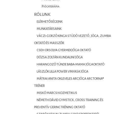
Piócaterápia
RÓLUNK
ELÉRHETŐSÉGEINK
MUNKATÁRSAINK
VÁCZI-GORZÓ KINGA STÚDÓ VEZETŐ, JÓGA, ZUMBA
OKTATÓ ÉS MASSZŐR
CSEH ORSOLYA GYERMEKJÓGA OKTATÓ
DÓZSA ZOLTÁN KUNDALINI JÓGA
HARANGOZÓ TÜNDE BABA-MAMA JÓGAOKTATÓ
LÁSZLÓK LILLA POWER VINYASA JÓGA
MÁTRAI ANITA OKLEVELES ARCJÓGA ARCTORNA®
TRÉNER
MISKÓ MARCSI KOZMETIKUS
NÉMETH DÁVID GYMSTICK, CROSS TRAINING ÉS
PREVENTÍV GERINCTRÉNING OKTATÓ