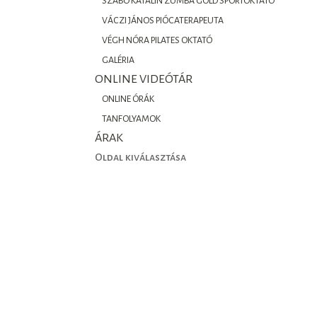
SZABÓ KATALIN ZUMBA GOLD SPORTOKTATÓ
VÁCZI JÁNOS PIÓCATERAPEUTA
VÉGH NÓRA PILATES OKTATÓ
GALÉRIA
ONLINE VIDEÓTÁR
ONLINE ÓRÁK
TANFOLYAMOK
ÁRAK
Oldal kiválasztása