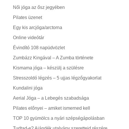
Női jóga az ősz jegyében
Pilates üzenet
Egy kis arcjóga/arctorna
Online videótár
Évindító 108 napüdvözlet
Zumbázz Kingával – A Zumba története
Kismama jóga – készülj a szülésre
Stresszoldó légzés – 5 ujjas légzőgyakorlat
Kundalini jóga
Aerial Jóga – a Lebegés szabadsága
Pilates előnyei – amiket ismerned kell
TOP 10 gyümölcs a nyári szépségápolásban
Tudtad-e? Ajándék utalvány szeretteid részére