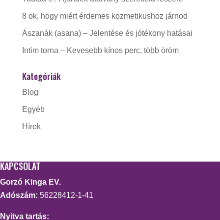
8 ok, hogy miért érdemes kozmetikushoz járnod
Ászanák (asana) – Jelentése és jótékony hatásai
Intim torna – Kevesebb kínos perc, több öröm
Kategóriák
Blog
Egyéb
Hírek
KAPCSOLAT
Gorzó Kinga EV.
Adószám:
56228412-1-41
Nyitva tartás: