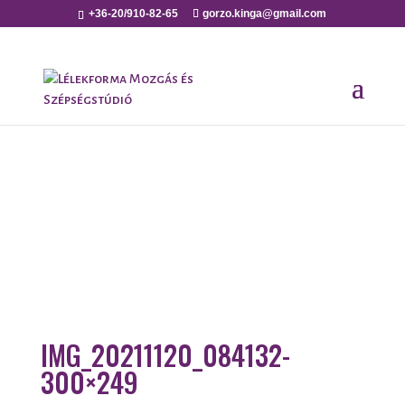
+36-20/910-82-65
gorzo.kinga@gmail.com
IMG_20211120_084132-
300×249