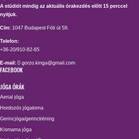
A stúdiót mindig az aktuális órakezdés előtt 15 perccel
nyitjuk.
Cím:
1047 Budapest Fóti út 59.
Telefon:
+36-20/910-82-65
E-mail:
gorzo.kinga@gmail.com
FACEBOOK
JÓGA ÓRÁK
Aerial jóga
Hordozós jógatorna
Gerincjóga/gerinctréning
Kismama jóga