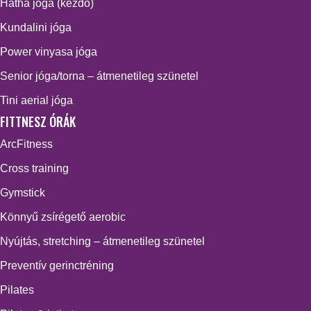
Hatha jóga (kezdő)
Kundalini jóga
Power vinyasa jóga
Senior jóga/torna – átmenetileg szünetel
Tini aerial jóga
FITTNESZ ÓRÁK
ArcFitness
Cross training
Gymstick
Könnyű zsírégető aerobic
Nyújtás, stretching – átmenetileg szünetel
Preventív gerinctréning
Pilates