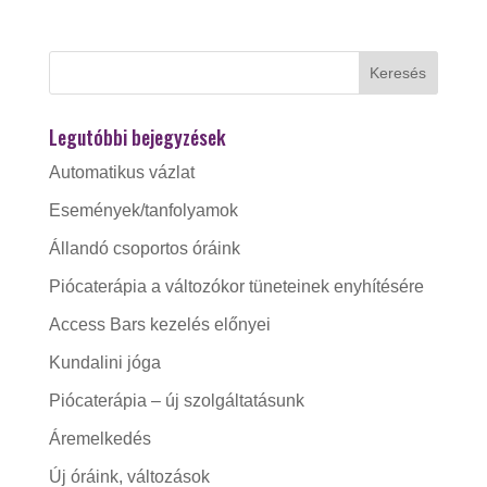
Legutóbbi bejegyzések
Automatikus vázlat
Események/tanfolyamok
Állandó csoportos óráink
Piócaterápia a változókor tüneteinek enyhítésére
Access Bars kezelés előnyei
Kundalini jóga
Piócaterápia – új szolgáltatásunk
Áremelkedés
Új óráink, változások