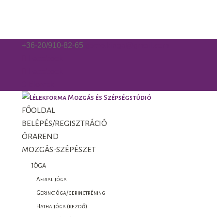
+36-20/910-82-65
gorzo.kinga@gmail.com
Facebook
Facebook
0 Elemek
FŐOLDAL
BELÉPÉS/REGISZTRÁCIÓ
ÓRAREND
MOZGÁS-SZÉPÉSZET
JÓGA
Aerial jóga
Gerincjóga/gerinctréning
Hatha jóga (kezdő)