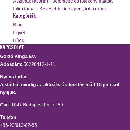
Ászanák (asana) – Jelentése és jótékony hatásai
Intim torna – Kevesebb kínos perc, több öröm
Kategóriák
Blog
Egyéb
Hírek
KAPCSOLAT
Gorzó Kinga EV.
Adószám:
56228412-1-41
Nyitva tartás:
A stúdiót mindig az aktuális órakezdés előtt 15 perccel
nyitjuk.
Cím:
1047 Budapest Fóti út 59.
Telefon:
+36-20/910-82-65