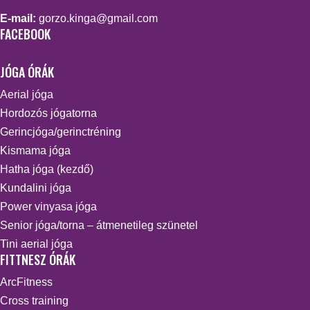
E-mail:
gorzo.kinga@gmail.com
FACEBOOK
JÓGA ÓRÁK
Aerial jóga
Hordozós jógatorna
Gerincjóga/gerinctréning
Kismama jóga
Hatha jóga (kezdő)
Kundalini jóga
Power vinyasa jóga
Senior jóga/torna – átmenetileg szünetel
Tini aerial jóga
FITTNESZ ÓRÁK
ArcFitness
Cross training