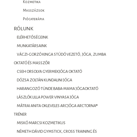
Kozmetika
Masszázsok
Piócaterápia
RÓLUNK
ELÉRHETŐSÉGEINK
MUNKATÁRSAINK
VÁCZI-GORZÓ KINGA STÚDÓ VEZETŐ, JÓGA, ZUMBA
OKTATÓ ÉS MASSZŐR
CSEH ORSOLYA GYERMEKJÓGA OKTATÓ
DÓZSA ZOLTÁN KUNDALINI JÓGA
HARANGOZÓ TÜNDE BABA-MAMA JÓGAOKTATÓ
LÁSZLÓK LILLA POWER VINYASA JÓGA
MÁTRAI ANITA OKLEVELES ARCJÓGA ARCTORNA®
TRÉNER
MISKÓ MARCSI KOZMETIKUS
NÉMETH DÁVID GYMSTICK, CROSS TRAINING ÉS