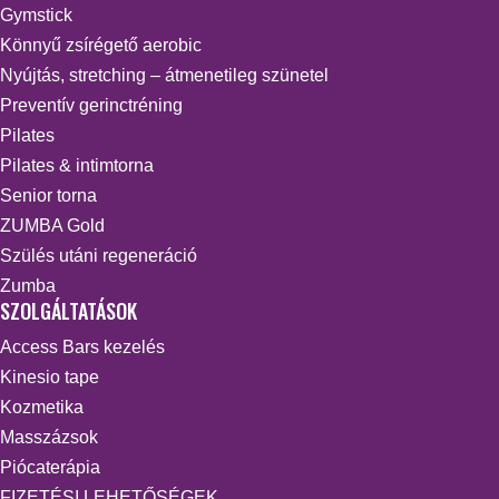
Gymstick
Könnyű zsírégető aerobic
Nyújtás, stretching – átmenetileg szünetel
Preventív gerinctréning
Pilates
Pilates & intimtorna
Senior torna
ZUMBA Gold
Szülés utáni regeneráció
Zumba
SZOLGÁLTATÁSOK
Access Bars kezelés
Kinesio tape
Kozmetika
Masszázsok
Piócaterápia
FIZETÉSI LEHETŐSÉGEK