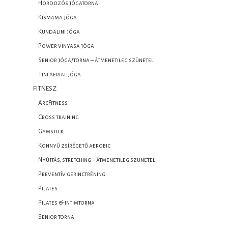
Hordozós jógatorna
Kismama jóga
Kundalini jóga
Power vinyasa jóga
Senior jóga/torna – átmenetileg szünetel
Tini aerial jóga
FITNESZ
ArcFitness
Cross training
Gymstick
Könnyű zsírégető aerobic
Nyújtás, stretching – átmenetileg szünetel
Preventív gerinctréning
Pilates
Pilates & intimtorna
Senior torna