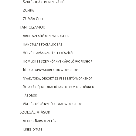
Szülés utáni regeneráció
Zumba
ZUMBA Gold
TANFOLYAMOK
Arcfeszesítő mini workshop
Hangtálas foglalkozás
Hétvégi apás szülésfelkészítő
Homlok és szemkörnyék ápoló workshop
Jóga alapgyakorlatok workshop
Nyak, toka, dekoltázs feszesítő workshop
Relaxáció, meditáció tanfolyam kezdőknek
Táborok
Váll és csípő nyitó aerial workshop
SZOLGÁLTATÁSOK
Access Bars kezelés
Kinesio tape