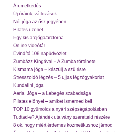
Áremelkedés
Új óráink, változások
Női jóga az ősz jegyében
Pilates üzenet
Egy kis arcjóga/arctorna
Online videótár
Évindító 108 napüdvözlet
Zumbázz Kingával – A Zumba története
Kismama jóga – készülj a szülésre
Stresszoldó légzés – 5 ujjas légzőgyakorlat
Kundalini jóga
Aerial Jóga – a Lebegés szabadsága
Pilates előnyei – amiket ismerned kell
TOP 10 gyümölcs a nyári szépségápolásban
Tudtad-e? Ajándék utalvány szeretteid részére
8 ok, hogy miért érdemes kozmetikushoz járnod