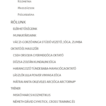
Kozmetika
Masszázsok
Piócaterápia
RÓLUNK
ELÉRHETŐSÉGEINK
MUNKATÁRSAINK
VÁCZI-GORZÓ KINGA STÚDÓ VEZETŐ, JÓGA, ZUMBA
OKTATÓ ÉS MASSZŐR
CSEH ORSOLYA GYERMEKJÓGA OKTATÓ
DÓZSA ZOLTÁN KUNDALINI JÓGA
HARANGOZÓ TÜNDE BABA-MAMA JÓGAOKTATÓ
LÁSZLÓK LILLA POWER VINYASA JÓGA
MÁTRAI ANITA OKLEVELES ARCJÓGA ARCTORNA®
TRÉNER
MISKÓ MARCSI KOZMETIKUS
NÉMETH DÁVID GYMSTICK, CROSS TRAINING ÉS