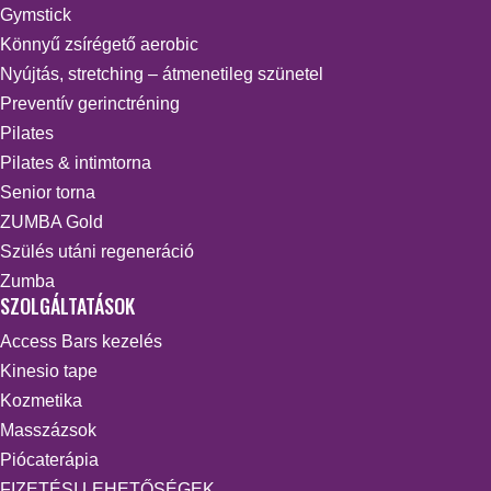
Gymstick
Könnyű zsírégető aerobic
Nyújtás, stretching – átmenetileg szünetel
Preventív gerinctréning
Pilates
Pilates & intimtorna
Senior torna
ZUMBA Gold
Szülés utáni regeneráció
Zumba
SZOLGÁLTATÁSOK
Access Bars kezelés
Kinesio tape
Kozmetika
Masszázsok
Piócaterápia
FIZETÉSI LEHETŐSÉGEK