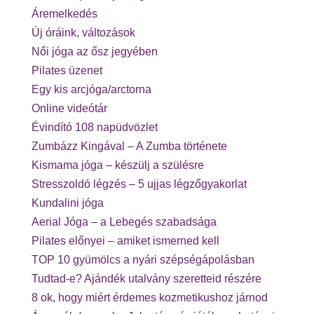
Áremelkedés
Új óráink, változások
Női jóga az ősz jegyében
Pilates üzenet
Egy kis arcjóga/arctorna
Online videótár
Évindító 108 napüdvözlet
Zumbázz Kingával – A Zumba története
Kismama jóga – készülj a szülésre
Stresszoldó légzés – 5 ujjas légzőgyakorlat
Kundalini jóga
Aerial Jóga – a Lebegés szabadsága
Pilates előnyei – amiket ismerned kell
TOP 10 gyümölcs a nyári szépségápolásban
Tudtad-e? Ajándék utalvány szeretteid részére
8 ok, hogy miért érdemes kozmetikushoz járnod