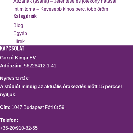
Ászanák (asana) – Jelentése és jótékony hatásai
Intim torna – Kevesebb kínos perc, több öröm
Kategóriák
Blog
Egyéb
Hírek
KAPCSOLAT
Gorzó Kinga EV.
Adószám:
56228412-1-41
Nyitva tartás:
A stúdiót mindig az aktuális órakezdés előtt 15 perccel
nyitjuk.
Cím:
1047 Budapest Fóti út 59.
Telefon:
+36-20/910-82-65