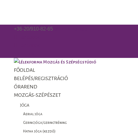
+36-20/910-82-65
gorzo.kinga@gmail.com
Facebook
Facebook
0 Elemek
FŐOLDAL
BELÉPÉS/REGISZTRÁCIÓ
ÓRAREND
MOZGÁS-SZÉPÉSZET
JÓGA
Aerial jóga
Gerincjóga/gerinctréning
Hatha jóga (kezdő)