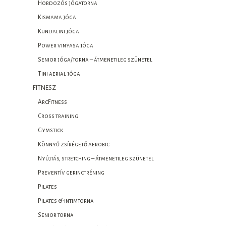
Hordozós jógatorna
Kismama jóga
Kundalini jóga
Power vinyasa jóga
Senior jóga/torna – átmenetileg szünetel
Tini aerial jóga
FITNESZ
ArcFitness
Cross training
Gymstick
Könnyű zsírégető aerobic
Nyújtás, stretching – átmenetileg szünetel
Preventív gerinctréning
Pilates
Pilates & intimtorna
Senior torna