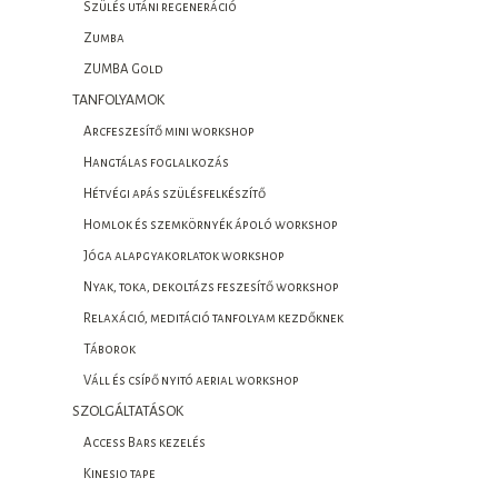
Szülés utáni regeneráció
Zumba
ZUMBA Gold
TANFOLYAMOK
Arcfeszesítő mini workshop
Hangtálas foglalkozás
Hétvégi apás szülésfelkészítő
Homlok és szemkörnyék ápoló workshop
Jóga alapgyakorlatok workshop
Nyak, toka, dekoltázs feszesítő workshop
Relaxáció, meditáció tanfolyam kezdőknek
Táborok
Váll és csípő nyitó aerial workshop
SZOLGÁLTATÁSOK
Access Bars kezelés
Kinesio tape