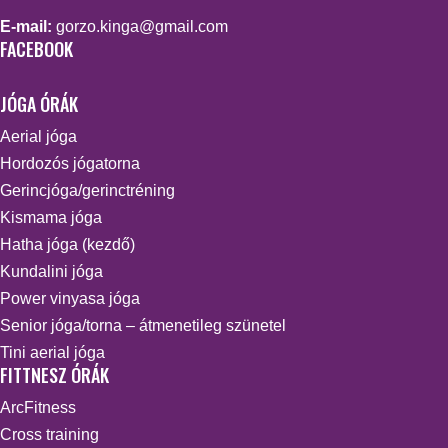
E-mail:
gorzo.kinga@gmail.com
FACEBOOK
JÓGA ÓRÁK
Aerial jóga
Hordozós jógatorna
Gerincjóga/gerinctréning
Kismama jóga
Hatha jóga (kezdő)
Kundalini jóga
Power vinyasa jóga
Senior jóga/torna – átmenetileg szünetel
Tini aerial jóga
FITTNESZ ÓRÁK
ArcFitness
Cross training