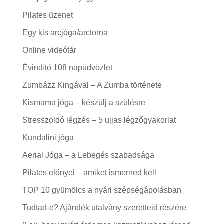
Pilates üzenet
Egy kis arcjóga/arctorna
Online videótár
Évindító 108 napüdvözlet
Zumbázz Kingával – A Zumba története
Kismama jóga – készülj a szülésre
Stresszoldó légzés – 5 ujjas légzőgyakorlat
Kundalini jóga
Aerial Jóga – a Lebegés szabadsága
Pilates előnyei – amiket ismerned kell
TOP 10 gyümölcs a nyári szépségápolásban
Tudtad-e? Ajándék utalvány szeretteid részére