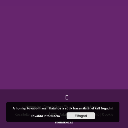
lelekforma.hu | Gorzó Kinga EV. - Minden jog fenntartva! -
A honlap további használatához a sütik használatát el kell fogadni.
Készítette:
amos.hu
|
ÁSZF
|
Adatkezelési tájékoztató
|
Cookie
Elfogad
További információ
nyilatkozat