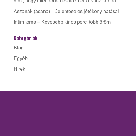
8 ok, hogy miért érdemes kozmetikushoz járnod
Ászanák (asana) – Jelentése és jótékony hatásai
Intim torna – Kevesebb kínos perc, több öröm
Kategóriák
Blog
Egyéb
Hírek
KAPCSOLAT
Gorzó Kinga EV.
Adószám:
56228412-1-41
Nyitva tartás: