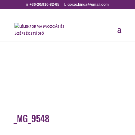
+36-20/910-82-65
gorzo.kinga@gmail.com
_MG_9548