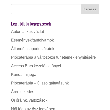
Legutóbbi bejegyzések
Automatikus vázlat
Események/tanfolyamok
Állandó csoportos óráink
Piócaterápia a változókor tüneteinek enyhítésére
Access Bars kezelés előnyei
Kundalini jóga
Piócaterápia – új szolgáltatásunk
Áremelkedés
Új óráink, változások
Női jóga az ősz jegyében