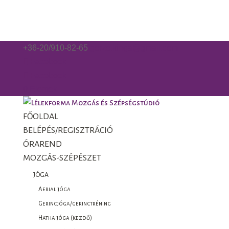
+36-20/910-82-65
gorzo.kinga@gmail.com
Facebook
Facebook
0 Elemek
FŐOLDAL
BELÉPÉS/REGISZTRÁCIÓ
ÓRAREND
MOZGÁS-SZÉPÉSZET
JÓGA
Aerial jóga
Gerincjóga/gerinctréning
Hatha jóga (kezdő)