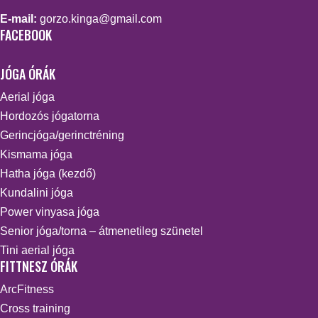
E-mail:
gorzo.kinga@gmail.com
FACEBOOK
JÓGA ÓRÁK
Aerial jóga
Hordozós jógatorna
Gerincjóga/gerinctréning
Kismama jóga
Hatha jóga (kezdő)
Kundalini jóga
Power vinyasa jóga
Senior jóga/torna – átmenetileg szünetel
Tini aerial jóga
FITTNESZ ÓRÁK
ArcFitness
Cross training