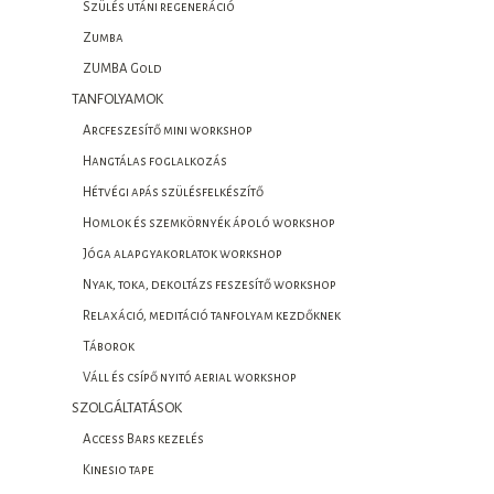
Szülés utáni regeneráció
Zumba
ZUMBA Gold
TANFOLYAMOK
Arcfeszesítő mini workshop
Hangtálas foglalkozás
Hétvégi apás szülésfelkészítő
Homlok és szemkörnyék ápoló workshop
Jóga alapgyakorlatok workshop
Nyak, toka, dekoltázs feszesítő workshop
Relaxáció, meditáció tanfolyam kezdőknek
Táborok
Váll és csípő nyitó aerial workshop
SZOLGÁLTATÁSOK
Access Bars kezelés
Kinesio tape