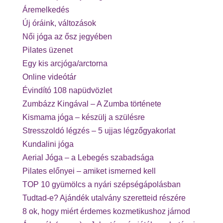
Áremelkedés
Új óráink, változások
Női jóga az ősz jegyében
Pilates üzenet
Egy kis arcjóga/arctorna
Online videótár
Évindító 108 napüdvözlet
Zumbázz Kingával – A Zumba története
Kismama jóga – készülj a szülésre
Stresszoldó légzés – 5 ujjas légzőgyakorlat
Kundalini jóga
Aerial Jóga – a Lebegés szabadsága
Pilates előnyei – amiket ismerned kell
TOP 10 gyümölcs a nyári szépségápolásban
Tudtad-e? Ajándék utalvány szeretteid részére
8 ok, hogy miért érdemes kozmetikushoz járnod