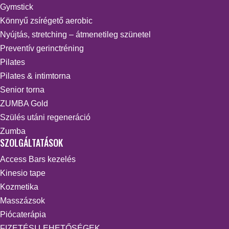
Gymstick
Könnyű zsírégető aerobic
Nyújtás, stretching – átmenetileg szünetel
Preventív gerinctréning
Pilates
Pilates & intimtorna
Senior torna
ZUMBA Gold
Szülés utáni regeneráció
Zumba
SZOLGÁLTATÁSOK
Access Bars kezelés
Kinesio tape
Kozmetika
Masszázsok
Piócaterápia
FIZETÉSI LEHETŐSÉGEK