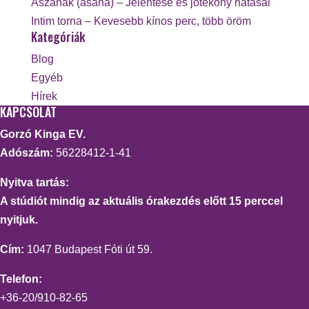
Ászanák (asana) – Jelentése és jótékony hatásai
Intim torna – Kevesebb kínos perc, több öröm
Kategóriák
Blog
Egyéb
Hírek
KAPCSOLAT
Gorzó Kinga EV.
Adószám:
56228412-1-41
Nyitva tartás:
A stúdiót mindig az aktuális órakezdés előtt 15 perccel
nyitjuk.
Cím:
1047 Budapest Fóti út 59.
Telefon:
+36-20/910-82-65