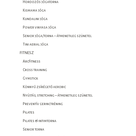
Hordozós jógatorna
Kismama jóga
Kundalini jóga
Power vinyasa jóga
Senior jóga/torna – átmenetileg szünetel
Tini aerial jóga
FITNESZ
ArcFitness
Cross training
Gymstick
Könnyű zsírégető aerobic
Nyújtás, stretching – átmenetileg szünetel
Preventív gerinctréning
Pilates
Pilates & intimtorna
Senior torna