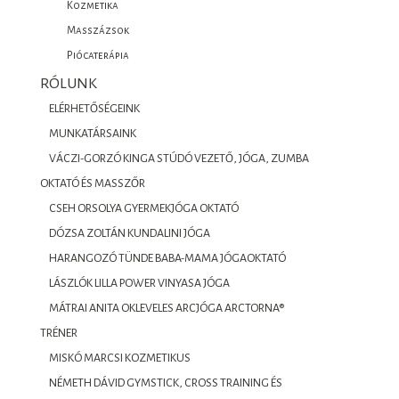
Kozmetika
Masszázsok
Piócaterápia
RÓLUNK
ELÉRHETŐSÉGEINK
MUNKATÁRSAINK
VÁCZI-GORZÓ KINGA STÚDÓ VEZETŐ, JÓGA, ZUMBA
OKTATÓ ÉS MASSZŐR
CSEH ORSOLYA GYERMEKJÓGA OKTATÓ
DÓZSA ZOLTÁN KUNDALINI JÓGA
HARANGOZÓ TÜNDE BABA-MAMA JÓGAOKTATÓ
LÁSZLÓK LILLA POWER VINYASA JÓGA
MÁTRAI ANITA OKLEVELES ARCJÓGA ARCTORNA®
TRÉNER
MISKÓ MARCSI KOZMETIKUS
NÉMETH DÁVID GYMSTICK, CROSS TRAINING ÉS