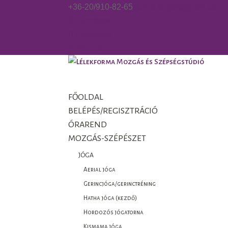
+36-20/910-82-65
gorzo.kinga@gmail.com
Facebook
Facebook
0 Elemek
FŐOLDAL
BELÉPÉS/REGISZTRÁCIÓ
ÓRAREND
MOZGÁS-SZÉPÉSZET
JÓGA
Aerial jóga
Gerincjóga/gerinctréning
Hatha jóga (kezdő)
Hordozós jógatorna
Kismama jóga