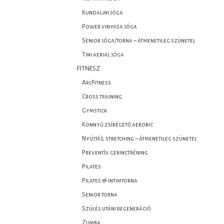
Kundalini jóga
Power vinyasa jóga
Senior jóga/torna – átmenetileg szünetel
Tini aerial jóga
FITNESZ
ArcFitness
Cross training
Gymstick
Könnyű zsírégető aerobic
Nyújtás, stretching – átmenetileg szünetel
Preventív gerinctréning
Pilates
Pilates & intimtorna
Senior torna
Szülés utáni regeneráció
Zumba