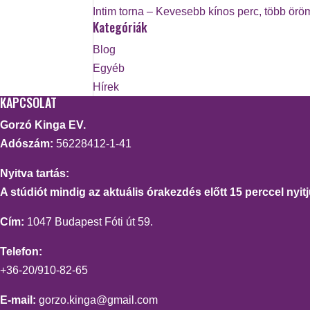
Intim torna – Kevesebb kínos perc, több örö
Kategóriák
Blog
Egyéb
Hírek
KAPCSOLAT
Gorzó Kinga EV.
Adószám:
56228412-1-41
Nyitva tartás:
A stúdiót mindig az aktuális órakezdés előtt 15 perccel nyitj
Cím:
1047 Budapest Fóti út 59.
Telefon:
+36-20/910-82-65
E-mail:
gorzo.kinga@gmail.com