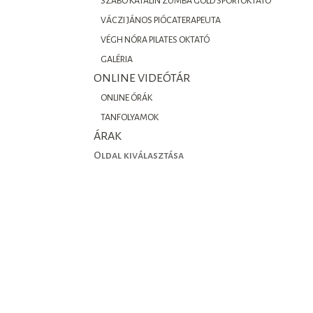
SZABÓ KATALIN ZUMBA GOLD SPORTOKTATÓ
VÁCZI JÁNOS PIÓCATERAPEUTA
VÉGH NÓRA PILATES OKTATÓ
GALÉRIA
ONLINE VIDEÓTÁR
ONLINE ÓRÁK
TANFOLYAMOK
ÁRAK
Oldal kiválasztása