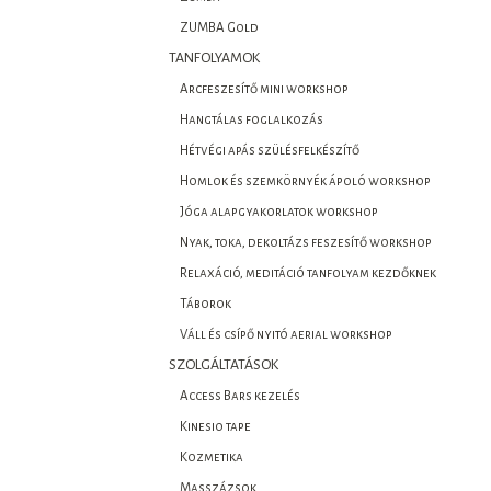
ZUMBA Gold
TANFOLYAMOK
Arcfeszesítő mini workshop
Hangtálas foglalkozás
Hétvégi apás szülésfelkészítő
Homlok és szemkörnyék ápoló workshop
Jóga alapgyakorlatok workshop
Nyak, toka, dekoltázs feszesítő workshop
Relaxáció, meditáció tanfolyam kezdőknek
Táborok
Váll és csípő nyitó aerial workshop
SZOLGÁLTATÁSOK
Access Bars kezelés
Kinesio tape
Kozmetika
Masszázsok