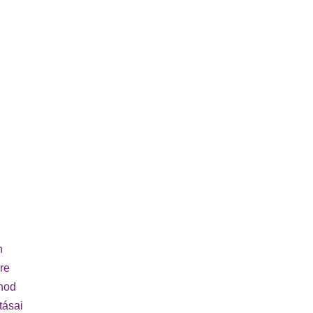
n
re
rnod
tásai