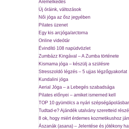
Áremelkedés
Új óráink, változások
Női jóga az ősz jegyében
Pilates üzenet
Egy kis arcjóga/arctorna
Online videótár
Évindító 108 napüdvözlet
Zumbázz Kingával – A Zumba története
Kismama jóga – készülj a szülésre
Stresszoldó légzés – 5 ujjas légzőgyakorlat
Kundalini jóga
Aerial Jóga – a Lebegés szabadsága
Pilates előnyei – amiket ismerned kell
TOP 10 gyümölcs a nyári szépségápolásba
Tudtad-e? Ajándék utalvány szeretteid részé
8 ok, hogy miért érdemes kozmetikushoz já
Ászanák (asana) – Jelentése és jótékony ha