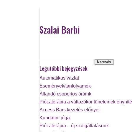
Szalai Barbi
Keresés:
Legutóbbi bejegyzések
Automatikus vázlat
Események/tanfolyamok
Állandó csoportos óráink
Piócaterápia a változókor tüneteinek enyhít
Access Bars kezelés előnyei
Kundalini jóga
Piócaterápia – új szolgáltatásunk