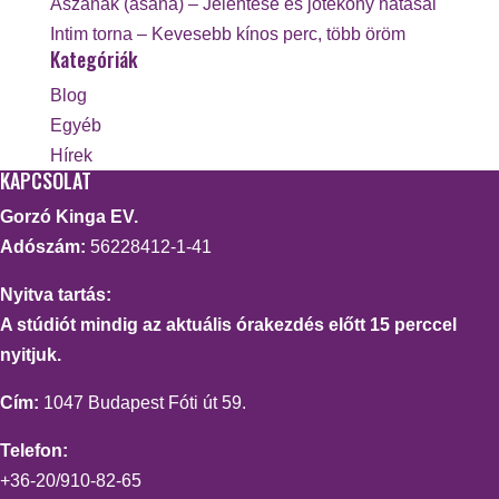
Ászanák (asana) – Jelentése és jótékony hatásai
Intim torna – Kevesebb kínos perc, több öröm
Kategóriák
Blog
Egyéb
Hírek
KAPCSOLAT
Gorzó Kinga EV.
Adószám:
56228412-1-41
Nyitva tartás:
A stúdiót mindig az aktuális órakezdés előtt 15 perccel
nyitjuk.
Cím:
1047 Budapest Fóti út 59.
Telefon:
+36-20/910-82-65