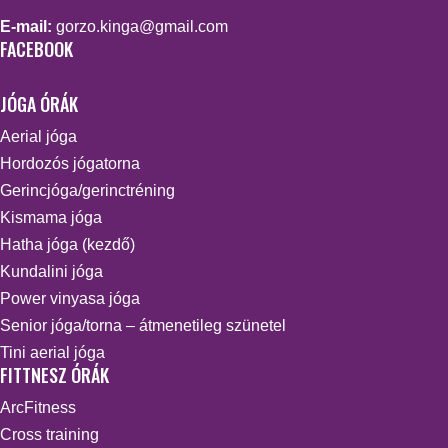
E-mail:
gorzo.kinga@gmail.com
FACEBOOK
JÓGA ÓRÁK
Aerial jóga
Hordozós jógatorna
Gerincjóga/gerinctréning
Kismama jóga
Hatha jóga (kezdő)
Kundalini jóga
Power vinyasa jóga
Senior jóga/torna – átmenetileg szünetel
Tini aerial jóga
FITTNESZ ÓRÁK
ArcFitness
Cross training