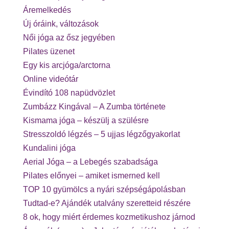
Áremelkedés
Új óráink, változások
Női jóga az ősz jegyében
Pilates üzenet
Egy kis arcjóga/arctorna
Online videótár
Évindító 108 napüdvözlet
Zumbázz Kingával – A Zumba története
Kismama jóga – készülj a szülésre
Stresszoldó légzés – 5 ujjas légzőgyakorlat
Kundalini jóga
Aerial Jóga – a Lebegés szabadsága
Pilates előnyei – amiket ismerned kell
TOP 10 gyümölcs a nyári szépségápolásban
Tudtad-e? Ajándék utalvány szeretteid részére
8 ok, hogy miért érdemes kozmetikushoz járnod