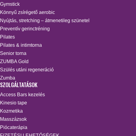
Gymstick
Könnyű zsírégető aerobic
Nyújtás, stretching – átmenetileg szünetel
Preventív gerinctréning
Pilates
Pilates & intimtorna
Senior torna
ZUMBA Gold
Szülés utáni regeneráció
Zumba
SZOLGÁLTATÁSOK
Access Bars kezelés
Kinesio tape
Kozmetika
Masszázsok
Piócaterápia
FIZETÉSI LEHETŐSÉGEK