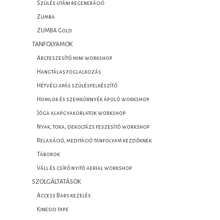
Szülés utáni regeneráció
Zumba
ZUMBA Gold
TANFOLYAMOK
Arcfeszesítő mini workshop
Hangtálas foglalkozás
Hétvégi apás szülésfelkészítő
Homlok és szemkörnyék ápoló workshop
Jóga alapgyakorlatok workshop
Nyak, toka, dekoltázs feszesítő workshop
Relaxáció, meditáció tanfolyam kezdőknek
Táborok
Váll és csípő nyitó aerial workshop
SZOLGÁLTATÁSOK
Access Bars kezelés
Kinesio tape