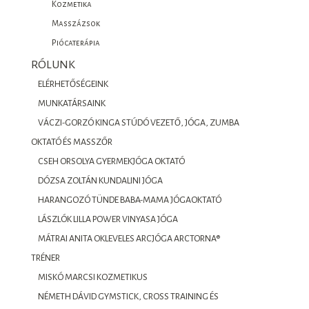
Kozmetika
Masszázsok
Piócaterápia
RÓLUNK
ELÉRHETŐSÉGEINK
MUNKATÁRSAINK
VÁCZI-GORZÓ KINGA STÚDÓ VEZETŐ, JÓGA, ZUMBA
OKTATÓ ÉS MASSZŐR
CSEH ORSOLYA GYERMEKJÓGA OKTATÓ
DÓZSA ZOLTÁN KUNDALINI JÓGA
HARANGOZÓ TÜNDE BABA-MAMA JÓGAOKTATÓ
LÁSZLÓK LILLA POWER VINYASA JÓGA
MÁTRAI ANITA OKLEVELES ARCJÓGA ARCTORNA®
TRÉNER
MISKÓ MARCSI KOZMETIKUS
NÉMETH DÁVID GYMSTICK, CROSS TRAINING ÉS