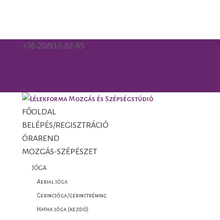
+36-20/910-82-65
gorzo.kinga@gmail.com
Facebook
Facebook
0 Elemek
FŐOLDAL
BELÉPÉS/REGISZTRÁCIÓ
ÓRAREND
MOZGÁS-SZÉPÉSZET
JÓGA
Aerial jóga
Gerincjóga/gerinctréning
Hatha jóga (kezdő)