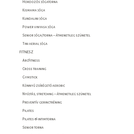
Hordozós jógatorna
Kismama jóga
Kundalini jóga
Power vinyasa jóga
Senior jóga/torna – átmenetileg szünetel
Tini aerial jóga
FITNESZ
ArcFitness
Cross training
Gymstick
Könnyű zsírégető aerobic
Nyújtás, stretching – átmenetileg szünetel
Preventív gerinctréning
Pilates
Pilates & intimtorna
Senior torna