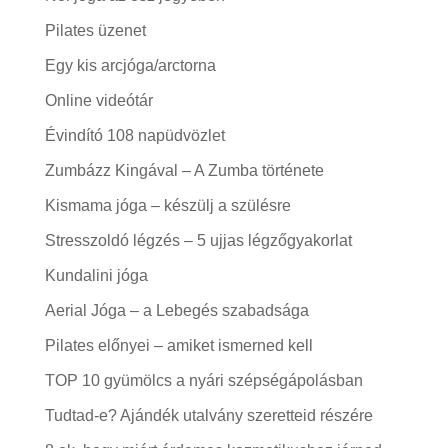
Pilates üzenet
Egy kis arcjóga/arctorna
Online videótár
Évindító 108 napüdvözlet
Zumbázz Kingával – A Zumba története
Kismama jóga – készülj a szülésre
Stresszoldó légzés – 5 ujjas légzőgyakorlat
Kundalini jóga
Aerial Jóga – a Lebegés szabadsága
Pilates előnyei – amiket ismerned kell
TOP 10 gyümölcs a nyári szépségápolásban
Tudtad-e? Ajándék utalvány szeretteid részére