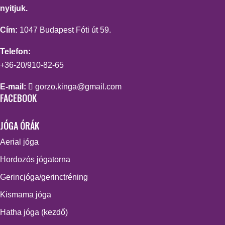
nyitjuk.
Cím:
1047 Budapest Fóti út 59.
Telefon:
+36-20/910-82-65
E-mail:
gorzo.kinga@gmail.com
FACEBOOK
JÓGA ÓRÁK
Aerial jóga
Hordozós jógatorna
Gerincjóga/gerinctréning
Kismama jóga
Hatha jóga (kezdő)