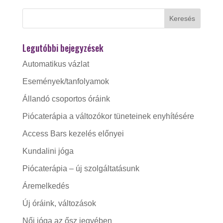
Legutóbbi bejegyzések
Automatikus vázlat
Események/tanfolyamok
Állandó csoportos óráink
Piócaterápia a változókor tüneteinek enyhítésére
Access Bars kezelés előnyei
Kundalini jóga
Piócaterápia – új szolgáltatásunk
Áremelkedés
Új óráink, változások
Női jóga az ősz jegyében