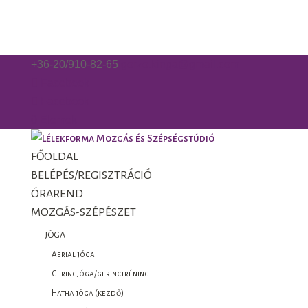
+36-20/910-82-65
gorzo.kinga@gmail.com
Facebook
Facebook
0 Elemek
FŐOLDAL
BELÉPÉS/REGISZTRÁCIÓ
ÓRAREND
MOZGÁS-SZÉPÉSZET
JÓGA
Aerial jóga
Gerincjóga/gerinctréning
Hatha jóga (kezdő)