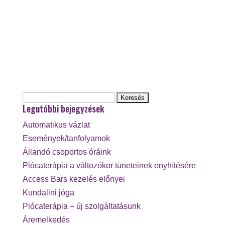
Keresés:
Legutóbbi bejegyzések
Automatikus vázlat
Események/tanfolyamok
Állandó csoportos óráink
Piócaterápia a változókor tüneteinek enyhítésére
Access Bars kezelés előnyei
Kundalini jóga
Piócaterápia – új szolgáltatásunk
Áremelkedés