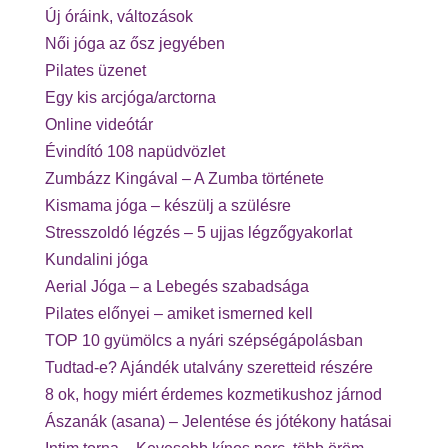
Új óráink, változások
Női jóga az ősz jegyében
Pilates üzenet
Egy kis arcjóga/arctorna
Online videótár
Évindító 108 napüdvözlet
Zumbázz Kingával – A Zumba története
Kismama jóga – készülj a szülésre
Stresszoldó légzés – 5 ujjas légzőgyakorlat
Kundalini jóga
Aerial Jóga – a Lebegés szabadsága
Pilates előnyei – amiket ismerned kell
TOP 10 gyümölcs a nyári szépségápolásban
Tudtad-e? Ajándék utalvány szeretteid részére
8 ok, hogy miért érdemes kozmetikushoz járnod
Ászanák (asana) – Jelentése és jótékony hatásai