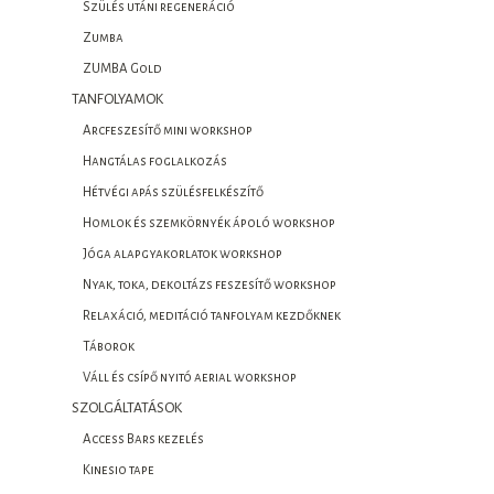
Szülés utáni regeneráció
Zumba
ZUMBA Gold
TANFOLYAMOK
Arcfeszesítő mini workshop
Hangtálas foglalkozás
Hétvégi apás szülésfelkészítő
Homlok és szemkörnyék ápoló workshop
Jóga alapgyakorlatok workshop
Nyak, toka, dekoltázs feszesítő workshop
Relaxáció, meditáció tanfolyam kezdőknek
Táborok
Váll és csípő nyitó aerial workshop
SZOLGÁLTATÁSOK
Access Bars kezelés
Kinesio tape