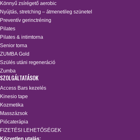
Könnyű zsírégető aerobic
Nyújtás, stretching – átmenetileg szünetel
Preventív gerinctréning
Pilates
Pilates & intimtorna
Senior torna
ZUMBA Gold
Szülés utáni regeneráció
Zumba
SZOLGÁLTATÁSOK
Access Bars kezelés
Kinesio tape
Kozmetika
Masszázsok
Piócaterápia
FIZETÉSI LEHETŐSÉGEK
Közvetlen utalás: