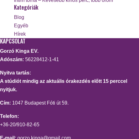
Intim torna – Kevesebb kínos perc, több öröm
Kategóriák
Blog
Egyéb
Hírek
KAPCSOLAT
Gorzó Kinga EV.
Adószám:
56228412-1-41
Nyitva tartás:
A stúdiót mindig az aktuális órakezdés előtt 15 perccel
nyitjuk.
Cím:
1047 Budapest Fóti út 59.
Telefon:
+36-20/910-82-65
E-mail:
gorzo.kinga@gmail.com