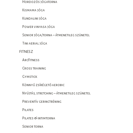
Hordozós jógatorna
Kismama jóga
Kundalini jóga
Power vinyasa jóga
Senior jóga/torna – átmenetileg szünetel
Tini aerial jóga
FITNESZ
ArcFitness
Cross training
Gymstick
Könnyű zsírégető aerobic
Nyújtás, stretching – átmenetileg szünetel
Preventív gerinctréning
Pilates
Pilates & intimtorna
Senior torna