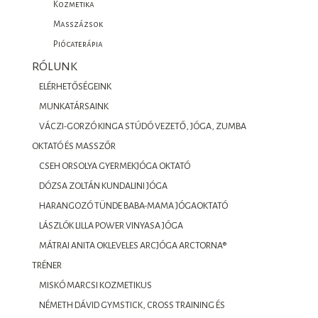
Kozmetika
Masszázsok
Piócaterápia
RÓLUNK
ELÉRHETŐSÉGEINK
MUNKATÁRSAINK
VÁCZI-GORZÓ KINGA STÚDÓ VEZETŐ, JÓGA, ZUMBA
OKTATÓ ÉS MASSZŐR
CSEH ORSOLYA GYERMEKJÓGA OKTATÓ
DÓZSA ZOLTÁN KUNDALINI JÓGA
HARANGOZÓ TÜNDE BABA-MAMA JÓGAOKTATÓ
LÁSZLÓK LILLA POWER VINYASA JÓGA
MÁTRAI ANITA OKLEVELES ARCJÓGA ARCTORNA®
TRÉNER
MISKÓ MARCSI KOZMETIKUS
NÉMETH DÁVID GYMSTICK, CROSS TRAINING ÉS