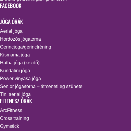
FACEBOOK
JÓGA ÓRÁK
Aerial jóga
Hordozós jógatorna
Gerincjóga/gerinctréning
Kismama jóga
Hatha jóga (kezdő)
Kundalini jóga
Power vinyasa jóga
Senior jóga/torna – átmenetileg szünetel
Tini aerial jóga
FITTNESZ ÓRÁK
ArcFitness
Cross training
Gymstick