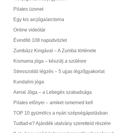
Pilates üzenet
Egy kis arcjóga/arctorna
Online videótár
Évindító 108 napüdvözlet
Zumbázz Kingával – A Zumba története
Kismama jóga – készülj a szülésre
Stresszoldó légzés – 5 ujjas légzőgyakorlat
Kundalini jóga
Aerial Jóga – a Lebegés szabadsága
Pilates előnyei – amiket ismerned kell
TOP 10 gyümölcs a nyári szépségápolásban
Tudtad-e? Ajándék utalvány szeretteid részére