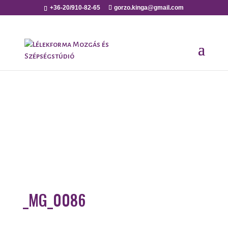
+36-20/910-82-65
gorzo.kinga@gmail.com
_MG_0086