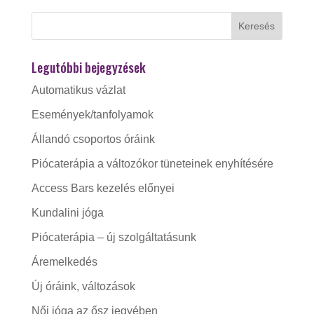
Legutóbbi bejegyzések
Automatikus vázlat
Események/tanfolyamok
Állandó csoportos óráink
Piócaterápia a változókor tüneteinek enyhítésére
Access Bars kezelés előnyei
Kundalini jóga
Piócaterápia – új szolgáltatásunk
Áremelkedés
Új óráink, változások
Női jóga az ősz jegyében