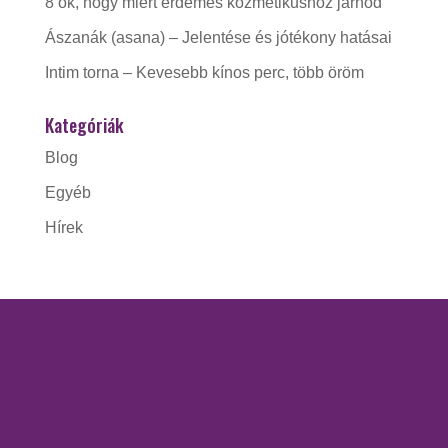
8 ok, hogy miért érdemes kozmetikushoz járnod
Ászanák (asana) – Jelentése és jótékony hatásai
Intim torna – Kevesebb kínos perc, több öröm
Kategóriák
Blog
Egyéb
Hírek
KAPCSOLAT
Gorzó Kinga EV.
Adószám:
56228412-1-41
Nyitva tartás: