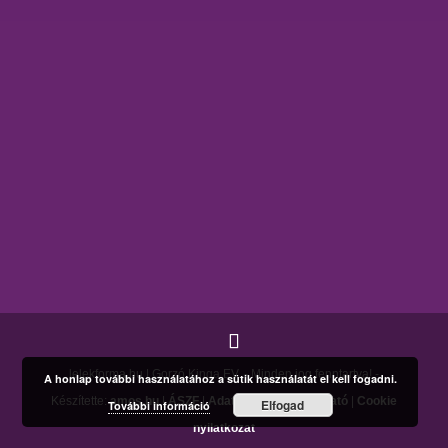
lelekforma.hu | Gorzó Kinga EV. - Minden jog fenntartva! -
A honlap további használatához a sütik használatát el kell fogadni.
Készítette:
amos.hu
|
ÁSZF
|
Adatkezelési tájékoztató
|
Cookie
Elfogad
További információ
nyilatkozat