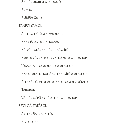
Szülés utáni regeneráció
Zumba
ZUMBA Gold
TANFOLYAMOK
Arcfeszesítő mini workshop
Hangtálas foglalkozás
Hétvégi apás szülésfelkészítő
Homlok és szemkörnyék ápoló workshop
Jóga alapgyakorlatok workshop
Nyak, toka, dekoltázs feszesítő workshop
Relaxáció, meditáció tanfolyam kezdőknek
Táborok
Váll és csípő nyitó aerial workshop
SZOLGÁLTATÁSOK
Access Bars kezelés
Kinesio tape