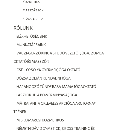
Kozmetika
Masszázsok
Piócaterápia
RÓLUNK
ELÉRHETŐSÉGEINK
MUNKATÁRSAINK
VÁCZI-GORZÓ KINGA STÚDÓ VEZETŐ, JÓGA, ZUMBA
OKTATÓ ÉS MASSZŐR
CSEH ORSOLYA GYERMEKJÓGA OKTATÓ
DÓZSA ZOLTÁN KUNDALINI JÓGA
HARANGOZÓ TÜNDE BABA-MAMA JÓGAOKTATÓ
LÁSZLÓK LILLA POWER VINYASA JÓGA
MÁTRAI ANITA OKLEVELES ARCJÓGA ARCTORNA®
TRÉNER
MISKÓ MARCSI KOZMETIKUS
NÉMETH DÁVID GYMSTICK, CROSS TRAINING ÉS