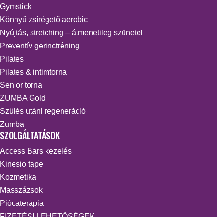
Gymstick
Könnyű zsírégető aerobic
Nyújtás, stretching – átmenetileg szünetel
Preventív gerinctréning
Pilates
Pilates & intimtorna
Senior torna
ZUMBA Gold
Szülés utáni regeneráció
Zumba
SZOLGÁLTATÁSOK
Access Bars kezelés
Kinesio tape
Kozmetika
Masszázsok
Piócaterápia
FIZETÉSI LEHETŐSÉGEK