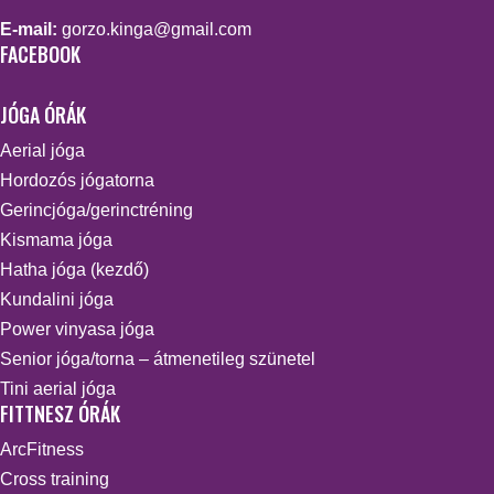
E-mail:
gorzo.kinga@gmail.com
FACEBOOK
JÓGA ÓRÁK
Aerial jóga
Hordozós jógatorna
Gerincjóga/gerinctréning
Kismama jóga
Hatha jóga (kezdő)
Kundalini jóga
Power vinyasa jóga
Senior jóga/torna – átmenetileg szünetel
Tini aerial jóga
FITTNESZ ÓRÁK
ArcFitness
Cross training