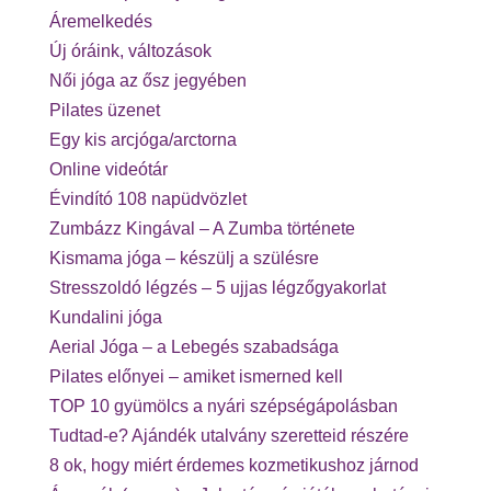
Áremelkedés
Új óráink, változások
Női jóga az ősz jegyében
Pilates üzenet
Egy kis arcjóga/arctorna
Online videótár
Évindító 108 napüdvözlet
Zumbázz Kingával – A Zumba története
Kismama jóga – készülj a szülésre
Stresszoldó légzés – 5 ujjas légzőgyakorlat
Kundalini jóga
Aerial Jóga – a Lebegés szabadsága
Pilates előnyei – amiket ismerned kell
TOP 10 gyümölcs a nyári szépségápolásban
Tudtad-e? Ajándék utalvány szeretteid részére
8 ok, hogy miért érdemes kozmetikushoz járnod