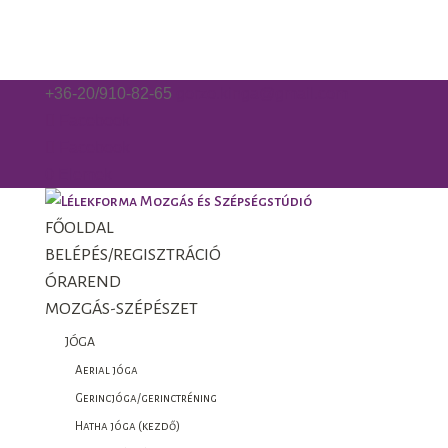
+36-20/910-82-65
gorzo.kinga@gmail.com
Facebook
Facebook
0 Elemek
FŐOLDAL
BELÉPÉS/REGISZTRÁCIÓ
ÓRAREND
MOZGÁS-SZÉPÉSZET
JÓGA
Aerial jóga
Gerincjóga/gerinctréning
Hatha jóga (kezdő)