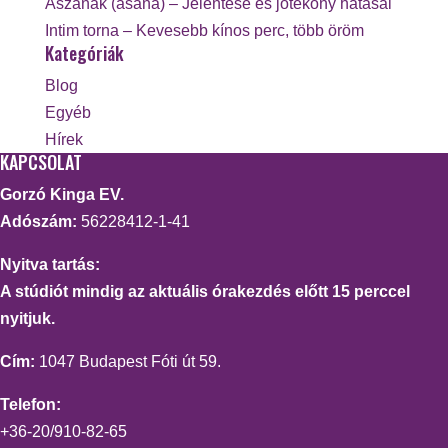
Ászanák (asana) – Jelentése és jótékony hatásai
Intim torna – Kevesebb kínos perc, több öröm
Kategóriák
Blog
Egyéb
Hírek
KAPCSOLAT
Gorzó Kinga EV.
Adószám:
56228412-1-41
Nyitva tartás:
A stúdiót mindig az aktuális órakezdés előtt 15 perccel
nyitjuk.
Cím:
1047 Budapest Fóti út 59.
Telefon:
+36-20/910-82-65