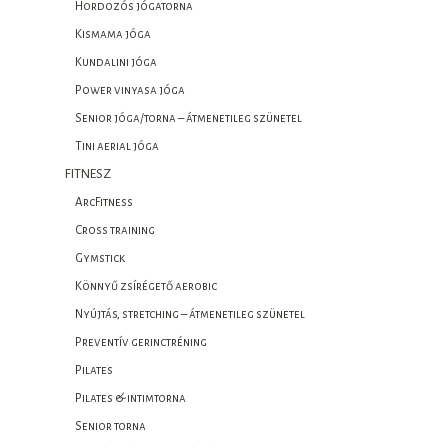
Hordozós jógatorna
Kismama jóga
Kundalini jóga
Power vinyasa jóga
Senior jóga/torna – átmenetileg szünetel
Tini aerial jóga
FITNESZ
ArcFitness
Cross training
Gymstick
Könnyű zsírégető aerobic
Nyújtás, stretching – átmenetileg szünetel
Preventív gerinctréning
Pilates
Pilates & intimtorna
Senior torna