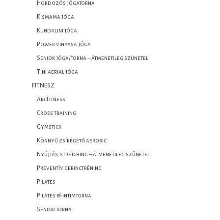
Hordozós jógatorna
Kismama jóga
Kundalini jóga
Power vinyasa jóga
Senior jóga/torna – átmenetileg szünetel
Tini aerial jóga
FITNESZ
ArcFitness
Cross training
Gymstick
Könnyű zsírégető aerobic
Nyújtás, stretching – átmenetileg szünetel
Preventív gerinctréning
Pilates
Pilates & intimtorna
Senior torna