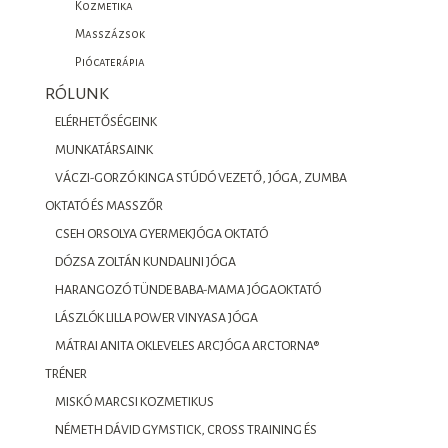
Kozmetika
Masszázsok
Piócaterápia
RÓLUNK
ELÉRHETŐSÉGEINK
MUNKATÁRSAINK
VÁCZI-GORZÓ KINGA STÚDÓ VEZETŐ, JÓGA, ZUMBA
OKTATÓ ÉS MASSZŐR
CSEH ORSOLYA GYERMEKJÓGA OKTATÓ
DÓZSA ZOLTÁN KUNDALINI JÓGA
HARANGOZÓ TÜNDE BABA-MAMA JÓGAOKTATÓ
LÁSZLÓK LILLA POWER VINYASA JÓGA
MÁTRAI ANITA OKLEVELES ARCJÓGA ARCTORNA®
TRÉNER
MISKÓ MARCSI KOZMETIKUS
NÉMETH DÁVID GYMSTICK, CROSS TRAINING ÉS