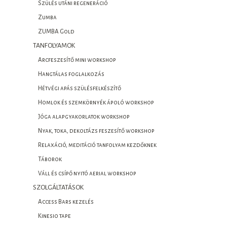
Szülés utáni regeneráció
Zumba
ZUMBA Gold
TANFOLYAMOK
Arcfeszesítő mini workshop
Hangtálas foglalkozás
Hétvégi apás szülésfelkészítő
Homlok és szemkörnyék ápoló workshop
Jóga alapgyakorlatok workshop
Nyak, toka, dekoltázs feszesítő workshop
Relaxáció, meditáció tanfolyam kezdőknek
Táborok
Váll és csípő nyitó aerial workshop
SZOLGÁLTATÁSOK
Access Bars kezelés
Kinesio tape