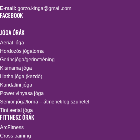
E-mail:
gorzo.kinga@gmail.com
FACEBOOK
JÓGA ÓRÁK
Aerial jóga
Hordozós jógatorna
Gerincjóga/gerinctréning
Kismama jóga
Hatha jóga (kezdő)
Kundalini jóga
Power vinyasa jóga
Senior jóga/torna – átmenetileg szünetel
Tini aerial jóga
FITTNESZ ÓRÁK
ArcFitness
Cross training