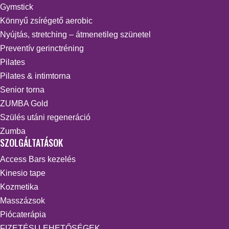
Gymstick
Könnyű zsírégető aerobic
Nyújtás, stretching – átmenetileg szünetel
Preventív gerinctréning
Pilates
Pilates & intimtorna
Senior torna
ZUMBA Gold
Szülés utáni regeneráció
Zumba
SZOLGÁLTATÁSOK
Access Bars kezelés
Kinesio tape
Kozmetika
Masszázsok
Piócaterápia
FIZETÉSI LEHETŐSÉGEK