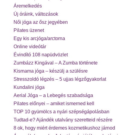
Áremelkedés
Új óráink, változások
Női jóga az ősz jegyében
Pilates üzenet
Egy kis arcjóga/arctorna
Online videótár
Évindító 108 napüdvözlet
Zumbázz Kingával – A Zumba története
Kismama jóga – készülj a szülésre
Stresszoldó légzés – 5 ujjas légzőgyakorlat
Kundalini jóga
Aerial Jóga – a Lebegés szabadsága
Pilates előnyei – amiket ismerned kell
TOP 10 gyümölcs a nyári szépségápolásban
Tudtad-e? Ajándék utalvány szeretteid részére
8 ok, hogy miért érdemes kozmetikushoz járnod