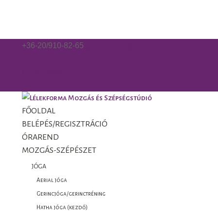
+36-20/910-82-65
gorzo.kinga@gmail.com
Facebook
Facebook
0 Elemek
FŐOLDAL
BELÉPÉS/REGISZTRÁCIÓ
ÓRAREND
MOZGÁS-SZÉPÉSZET
JÓGA
Aerial jóga
Gerincjóga/gerinctréning
Hatha jóga (kezdő)