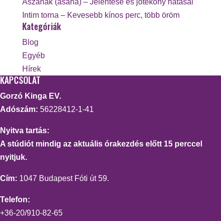
Ászanák (asana) – Jelentése és jótékony hatásai
Intim torna – Kevesebb kínos perc, több öröm
Kategóriák
Blog
Egyéb
Hírek
KAPCSOLAT
Gorzó Kinga EV.
Adószám:
56228412-1-41
Nyitva tartás:
A stúdiót mindig az aktuális órakezdés előtt 15 perccel
nyitjuk.
Cím:
1047 Budapest Fóti út 59.
Telefon:
+36-20/910-82-65