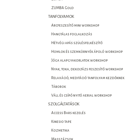
ZUMBA Gold
TANFOLYAMOK
Arcfeszesítő mini workshop
Hangtálas foglalkozás
Hétvégi apás szülésfelkészítő
Homlok és szemkörnyék ápoló workshop
Jóga alapgyakorlatok workshop
Nyak, toka, dekoltázs feszesítő workshop
Relaxáció, meditáció tanfolyam kezdőknek
Táborok
Váll és csípő nyitó aerial workshop
SZOLGÁLTATÁSOK
Access Bars kezelés
Kinesio tape
Kozmetika
Masszázsok