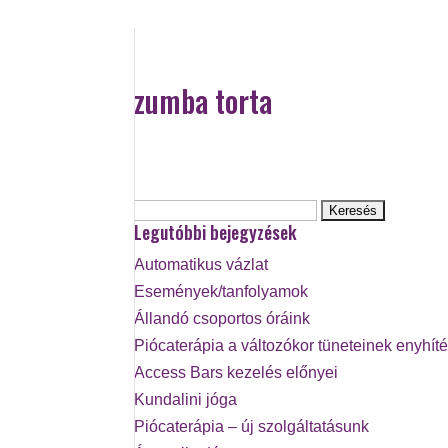
zumba torta
Keresés:
Legutóbbi bejegyzések
Automatikus vázlat
Események/tanfolyamok
Állandó csoportos óráink
Piócaterápia a változókor tüneteinek enyhít
Access Bars kezelés előnyei
Kundalini jóga
Piócaterápia – új szolgáltatásunk