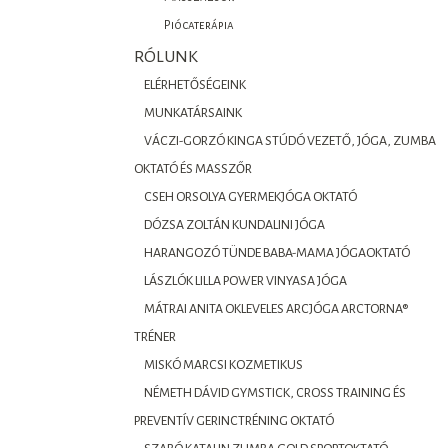
Piócaterápia
RÓLUNK
ELÉRHETŐSÉGEINK
MUNKATÁRSAINK
VÁCZI-GORZÓ KINGA STÚDÓ VEZETŐ, JÓGA, ZUMBA
OKTATÓ ÉS MASSZŐR
CSEH ORSOLYA GYERMEKJÓGA OKTATÓ
DÓZSA ZOLTÁN KUNDALINI JÓGA
HARANGOZÓ TÜNDE BABA-MAMA JÓGAOKTATÓ
LÁSZLÓK LILLA POWER VINYASA JÓGA
MÁTRAI ANITA OKLEVELES ARCJÓGA ARCTORNA®
TRÉNER
MISKÓ MARCSI KOZMETIKUS
NÉMETH DÁVID GYMSTICK, CROSS TRAINING ÉS
PREVENTÍV GERINCTRÉNING OKTATÓ