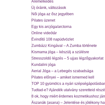
Áremelkedés
Új óráink, változások
Női jóga az ősz jegyében
Pilates üzenet
Egy kis arcjóga/arctorna
Online videótár
Évindító 108 napüdvözlet
Zumbázz Kingával – A Zumba története
Kismama jóga – készülj a szülésre
Stresszoldó légzés – 5 ujjas légzőgyakorlat
Kundalini jóga
Aerial Jóga – a Lebegés szabadsága
Pilates előnyei – amiket ismerned kell
TOP 10 gyümölcs a nyári szépségápolásba
Tudtad-e? Ajándék utalvány szeretteid részé
8 ok, hogy miért érdemes kozmetikushoz já
Ászanák (asana) – Jelentése és jótékony ha