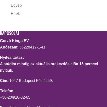
Egyéb
Hírek
KAPCSOLAT
Gorzó Kinga EV.
Adószám:
56228412-1-41
Nyitva tartás:
A stúdiót mindig az aktuális órakezdés előtt 15 perccel
nyitjuk.
Cím:
1047 Budapest Fóti út 59.
Telefon:
+36-20/910-82-65