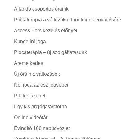
Állandó csoportos óráink
Piócaterápia a változókor tüneteinek enyhítésére
Access Bars kezelés előnyei
Kundalini jóga
Piócaterápia – új szolgáltatásunk
Áremelkedés
Új óráink, változások
Női jóga az ősz jegyében
Pilates üzenet
Egy kis arcjóga/arctorna
Online videótár
Évindító 108 napüdvözlet