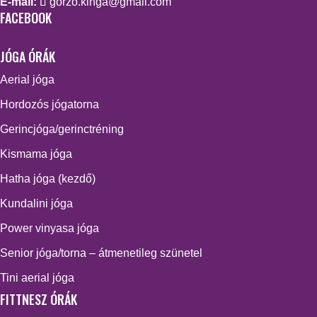
E-mail:
gorzo.kinga@gmail.com
FACEBOOK
JÓGA ÓRÁK
Aerial jóga
Hordozós jógatorna
Gerincjóga/gerinctréning
Kismama jóga
Hatha jóga (kezdő)
Kundalini jóga
Power vinyasa jóga
Senior jóga/torna – átmenetileg szünetel
Tini aerial jóga
FITTNESZ ÓRÁK