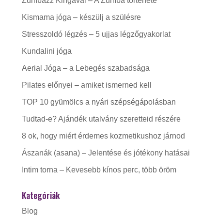
Zumbázz Kingával – A Zumba története
Kismama jóga – készülj a szülésre
Stresszoldó légzés – 5 ujjas légzőgyakorlat
Kundalini jóga
Aerial Jóga – a Lebegés szabadsága
Pilates előnyei – amiket ismerned kell
TOP 10 gyümölcs a nyári szépségápolásban
Tudtad-e? Ajándék utalvány szeretteid részére
8 ok, hogy miért érdemes kozmetikushoz járnod
Ászanák (asana) – Jelentése és jótékony hatásai
Intim torna – Kevesebb kínos perc, több öröm
Kategóriák
Blog