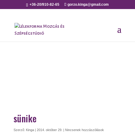
+36-20/910-82-65
gorzo.kinga@gmail.com
sünike
Szerző:
Kinga
|
2014. október 29.
|
Nincsenek hozzászólások