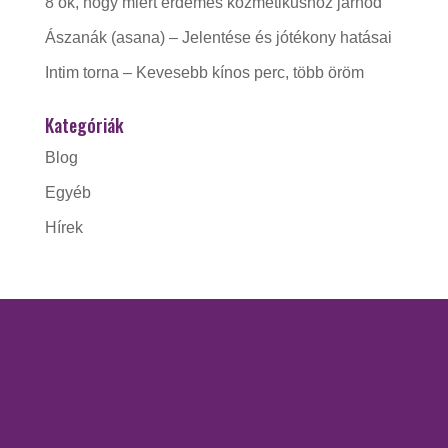
8 ok, hogy miért érdemes kozmetikushoz járnod
Ászanák (asana) – Jelentése és jótékony hatásai
Intim torna – Kevesebb kínos perc, több öröm
Kategóriák
Blog
Egyéb
Hírek
KAPCSOLAT
Gorzó Kinga EV.
Adószám:
56228412-1-41
Nyitva tartás: