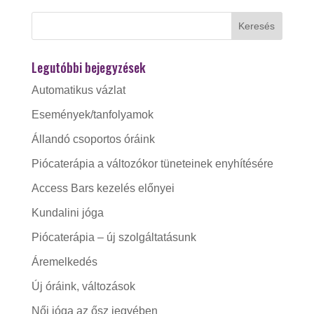
Legutóbbi bejegyzések
Automatikus vázlat
Események/tanfolyamok
Állandó csoportos óráink
Piócaterápia a változókor tüneteinek enyhítésére
Access Bars kezelés előnyei
Kundalini jóga
Piócaterápia – új szolgáltatásunk
Áremelkedés
Új óráink, változások
Női jóga az ősz jegyében