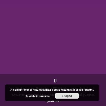
lelekforma.hu | Gorzó Kinga EV. - Minden jog fenntartva! -
A honlap további használatához a sütik használatát el kell fogadni.
Készítette:
amos.hu
|
ÁSZF
|
Adatkezelési tájékoztató
|
Cookie
Elfogad
További információ
nyilatkozat