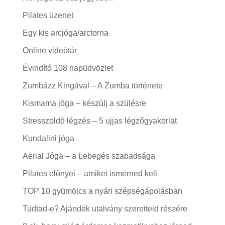
Pilates üzenet
Egy kis arcjóga/arctorna
Online videótár
Évindító 108 napüdvözlet
Zumbázz Kingával – A Zumba története
Kismama jóga – készülj a szülésre
Stresszoldó légzés – 5 ujjas légzőgyakorlat
Kundalini jóga
Aerial Jóga – a Lebegés szabadsága
Pilates előnyei – amiket ismerned kell
TOP 10 gyümölcs a nyári szépségápolásban
Tudtad-e? Ajándék utalvány szeretteid részére