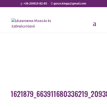
+36-20/910-82-65
gorzo.kinga@gmail.com
1621879_663911680336219_2093