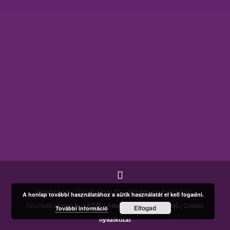
lelekforma.hu | Gorzó Kinga EV. - Minden jog fenntartva! -
A honlap további használatához a sütik használatát el kell fogadni.
Készítette:
amos.hu
|
ÁSZF
|
Adatkezelési tájékoztató
|
Cookie
Elfogad
További információ
nyilatkozat