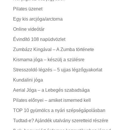
Pilates üzenet
Egy kis arcjóga/arctorna
Online videótár
Évindító 108 napüdvözlet
Zumbázz Kingával – A Zumba története
Kismama jóga – készülj a szülésre
Stresszoldó légzés – 5 ujjas légzőgyakorlat
Kundalini jóga
Aerial Jóga – a Lebegés szabadsága
Pilates előnyei – amiket ismerned kell
TOP 10 gyümölcs a nyári szépségápolásban
Tudtad-e? Ajándék utalvány szeretteid részére