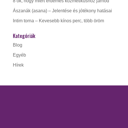
8 ok, hogy miért érdemes kozmetikushoz járnod
Ászanák (asana) – Jelentése és jótékony hatásai
Intim torna – Kevesebb kínos perc, több öröm
Kategóriák
Blog
Egyéb
Hírek
KAPCSOLAT
Gorzó Kinga EV.
Adószám:
56228412-1-41
Nyitva tartás: