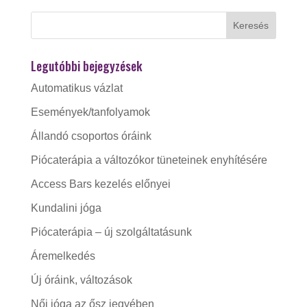
Legutóbbi bejegyzések
Automatikus vázlat
Események/tanfolyamok
Állandó csoportos óráink
Piócaterápia a változókor tüneteinek enyhítésére
Access Bars kezelés előnyei
Kundalini jóga
Piócaterápia – új szolgáltatásunk
Áremelkedés
Új óráink, változások
Női jóga az ősz jegyében