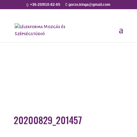
+36-20/910-82-65
gorzo.kinga@gmail.com
20200829_201457