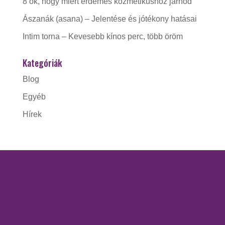
8 ok, hogy miért érdemes kozmetikushoz járnod
Ászanák (asana) – Jelentése és jótékony hatásai
Intim torna – Kevesebb kínos perc, több öröm
Kategóriák
Blog
Egyéb
Hírek
KAPCSOLAT
Gorzó Kinga EV.
Adószám:
56228412-1-41
Nyitva tartás: