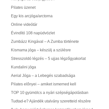
Pilates üzenet
Egy kis arcjóga/arctorna
Online videótár
Évindító 108 napüdvözlet
Zumbázz Kingával – A Zumba története
Kismama jóga – készülj a szülésre
Stresszoldó légzés – 5 ujjas légzőgyakorlat
Kundalini jóga
Aerial Jóga – a Lebegés szabadsága
Pilates előnyei – amiket ismerned kell
TOP 10 gyümölcs a nyári szépségápolásban
Tudtad-e? Ajándék utalvány szeretteid részére