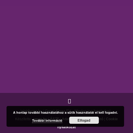
lelekforma.hu | Gorzó Kinga EV. - Minden jog fenntartva! -
A honlap további használatához a sütik használatát el kell fogadni.
Készítette:
amos.hu
|
ÁSZF
|
Adatkezelési tájékoztató
|
Cookie
Elfogad
További információ
nyilatkozat