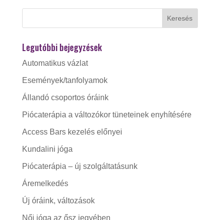
Legutóbbi bejegyzések
Automatikus vázlat
Események/tanfolyamok
Állandó csoportos óráink
Piócaterápia a változókor tüneteinek enyhítésére
Access Bars kezelés előnyei
Kundalini jóga
Piócaterápia – új szolgáltatásunk
Áremelkedés
Új óráink, változások
Női jóga az ősz jegyében