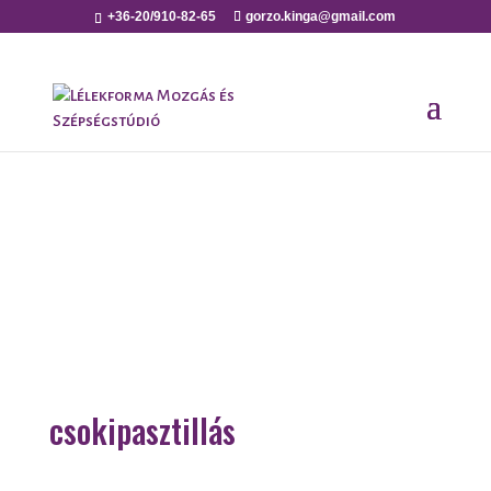
+36-20/910-82-65
gorzo.kinga@gmail.com
csokipasztillás