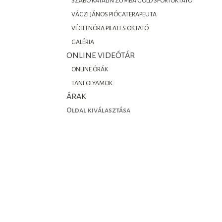
SZABÓ KATALIN ZUMBA GOLD SPORTOKTATÓ
VÁCZI JÁNOS PIÓCATERAPEUTA
VÉGH NÓRA PILATES OKTATÓ
GALÉRIA
ONLINE VIDEÓTÁR
ONLINE ÓRÁK
TANFOLYAMOK
ÁRAK
Oldal kiválasztása