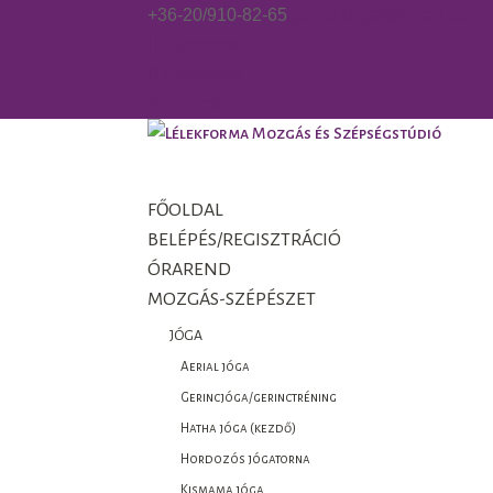
+36-20/910-82-65
gorzo.kinga@gmail.com
Facebook
Facebook
0 Elemek
FŐOLDAL
BELÉPÉS/REGISZTRÁCIÓ
ÓRAREND
MOZGÁS-SZÉPÉSZET
JÓGA
Aerial jóga
Gerincjóga/gerinctréning
Hatha jóga (kezdő)
Hordozós jógatorna
Kismama jóga