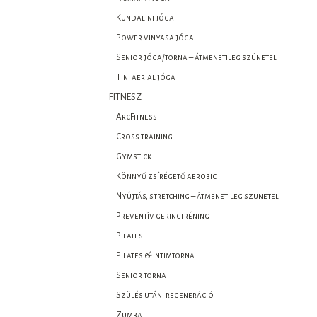
Kundalini jóga
Power vinyasa jóga
Senior jóga/torna – átmenetileg szünetel
Tini aerial jóga
FITNESZ
ArcFitness
Cross training
Gymstick
Könnyű zsírégető aerobic
Nyújtás, stretching – átmenetileg szünetel
Preventív gerinctréning
Pilates
Pilates & intimtorna
Senior torna
Szülés utáni regeneráció
Zumba