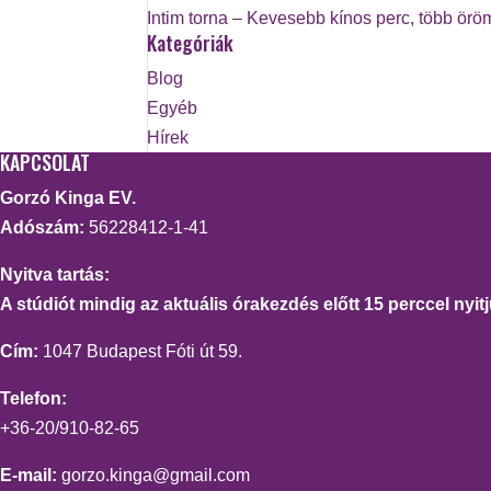
Intim torna – Kevesebb kínos perc, több örö
Kategóriák
Blog
Egyéb
Hírek
KAPCSOLAT
Gorzó Kinga EV.
Adószám:
56228412-1-41
Nyitva tartás:
A stúdiót mindig az aktuális órakezdés előtt 15 perccel nyitj
Cím:
1047 Budapest Fóti út 59.
Telefon:
+36-20/910-82-65
E-mail:
gorzo.kinga@gmail.com