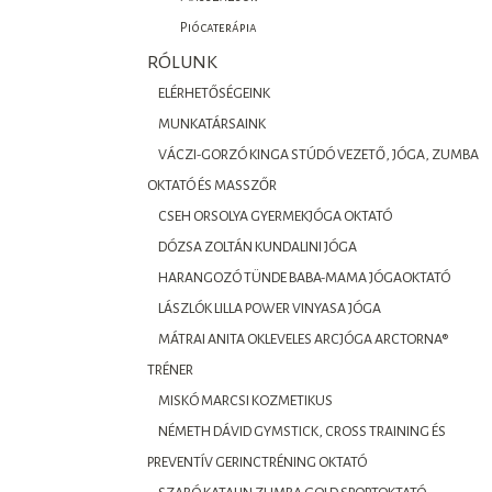
Piócaterápia
RÓLUNK
ELÉRHETŐSÉGEINK
MUNKATÁRSAINK
VÁCZI-GORZÓ KINGA STÚDÓ VEZETŐ, JÓGA, ZUMBA
OKTATÓ ÉS MASSZŐR
CSEH ORSOLYA GYERMEKJÓGA OKTATÓ
DÓZSA ZOLTÁN KUNDALINI JÓGA
HARANGOZÓ TÜNDE BABA-MAMA JÓGAOKTATÓ
LÁSZLÓK LILLA POWER VINYASA JÓGA
MÁTRAI ANITA OKLEVELES ARCJÓGA ARCTORNA®
TRÉNER
MISKÓ MARCSI KOZMETIKUS
NÉMETH DÁVID GYMSTICK, CROSS TRAINING ÉS
PREVENTÍV GERINCTRÉNING OKTATÓ