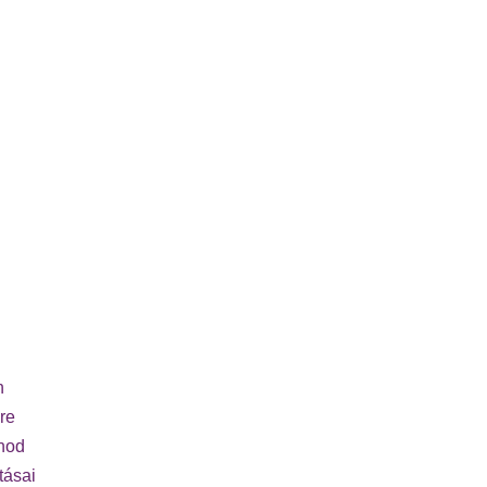
n
re
rnod
tásai