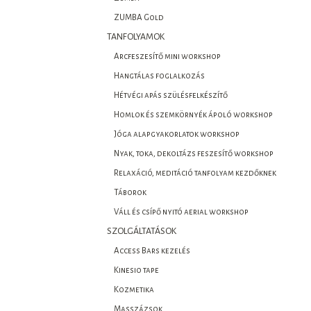
ZUMBA Gold
TANFOLYAMOK
Arcfeszesítő mini workshop
Hangtálas foglalkozás
Hétvégi apás szülésfelkészítő
Homlok és szemkörnyék ápoló workshop
Jóga alapgyakorlatok workshop
Nyak, toka, dekoltázs feszesítő workshop
Relaxáció, meditáció tanfolyam kezdőknek
Táborok
Váll és csípő nyitó aerial workshop
SZOLGÁLTATÁSOK
Access Bars kezelés
Kinesio tape
Kozmetika
Masszázsok