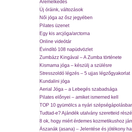
Áremelkedés
Új óráink, változások
Női jóga az ősz jegyében
Pilates üzenet
Egy kis arcjóga/arctorna
Online videótár
Évindító 108 napüdvözlet
Zumbázz Kingával – A Zumba története
Kismama jóga – készülj a szülésre
Stresszoldó légzés – 5 ujjas légzőgyakorlat
Kundalini jóga
Aerial Jóga – a Lebegés szabadsága
Pilates előnyei – amiket ismerned kell
TOP 10 gyümölcs a nyári szépségápolásba
Tudtad-e? Ajándék utalvány szeretteid részé
8 ok, hogy miért érdemes kozmetikushoz já
Ászanák (asana) – Jelentése és jótékony ha