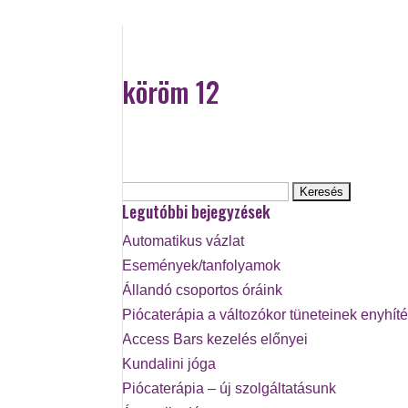
köröm 12
Keresés:
Legutóbbi bejegyzések
Automatikus vázlat
Események/tanfolyamok
Állandó csoportos óráink
Piócaterápia a változókor tüneteinek enyhít
Access Bars kezelés előnyei
Kundalini jóga
Piócaterápia – új szolgáltatásunk