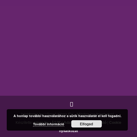
lelekforma.hu | Gorzó Kinga EV. - Minden jog fenntartva! -
A honlap további használatához a sütik használatát el kell fogadni.
Készítette:
amos.hu
|
ÁSZF
|
Adatkezelési tájékoztató
|
Cookie
Elfogad
További információ
nyilatkozat