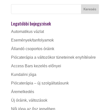
Legutóbbi bejegyzések
Automatikus vázlat
Események/tanfolyamok
Állandó csoportos óráink
Piócaterápia a változókor tüneteinek enyhítésére
Access Bars kezelés előnyei
Kundalini jóga
Piócaterápia – új szolgáltatásunk
Áremelkedés
Új óráink, változások
Női jóga az ősz jegyében