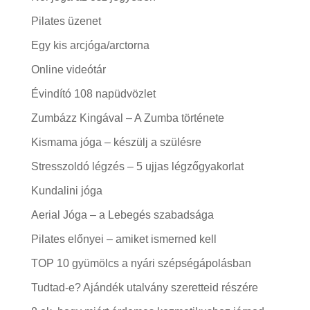
Pilates üzenet
Egy kis arcjóga/arctorna
Online videótár
Évindító 108 napüdvözlet
Zumbázz Kingával – A Zumba története
Kismama jóga – készülj a szülésre
Stresszoldó légzés – 5 ujjas légzőgyakorlat
Kundalini jóga
Aerial Jóga – a Lebegés szabadsága
Pilates előnyei – amiket ismerned kell
TOP 10 gyümölcs a nyári szépségápolásban
Tudtad-e? Ajándék utalvány szeretteid részére