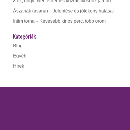
8 ok, hogy miért érdemes kozmetikushoz járnod
Ászanák (asana) – Jelentése és jótékony hatásai
Intim torna – Kevesebb kínos perc, több öröm
Kategóriák
Blog
Egyéb
Hírek
KAPCSOLAT
Gorzó Kinga EV.
Adószám:
56228412-1-41
Nyitva tartás: