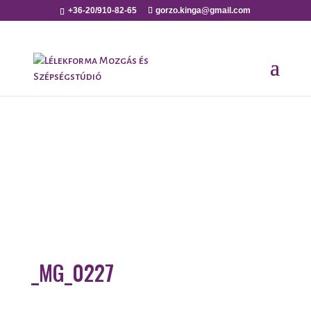
+36-20/910-82-65
gorzo.kinga@gmail.com
_MG_0227