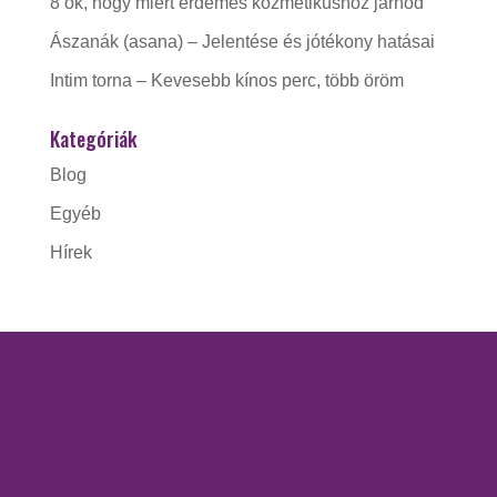
8 ok, hogy miért érdemes kozmetikushoz járnod
Ászanák (asana) – Jelentése és jótékony hatásai
Intim torna – Kevesebb kínos perc, több öröm
Kategóriák
Blog
Egyéb
Hírek
KAPCSOLAT
Gorzó Kinga EV.
Adószám:
56228412-1-41
Nyitva tartás: