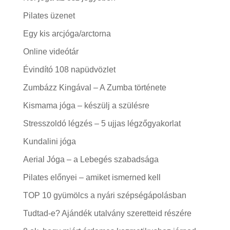
Pilates üzenet
Egy kis arcjóga/arctorna
Online videótár
Évindító 108 napüdvözlet
Zumbázz Kingával – A Zumba története
Kismama jóga – készülj a szülésre
Stresszoldó légzés – 5 ujjas légzőgyakorlat
Kundalini jóga
Aerial Jóga – a Lebegés szabadsága
Pilates előnyei – amiket ismerned kell
TOP 10 gyümölcs a nyári szépségápolásban
Tudtad-e? Ajándék utalvány szeretteid részére