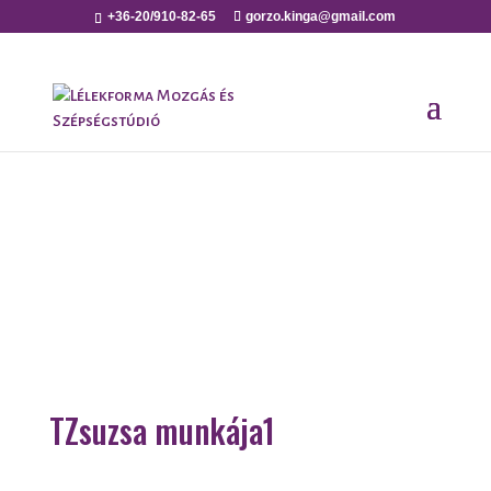
+36-20/910-82-65
gorzo.kinga@gmail.com
TZsuzsa munkája1