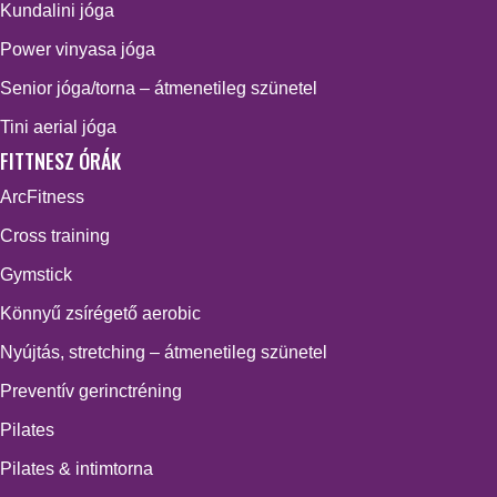
Kundalini jóga
Power vinyasa jóga
Senior jóga/torna – átmenetileg szünetel
Tini aerial jóga
FITTNESZ ÓRÁK
ArcFitness
Cross training
Gymstick
Könnyű zsírégető aerobic
Nyújtás, stretching – átmenetileg szünetel
Preventív gerinctréning
Pilates
Pilates & intimtorna