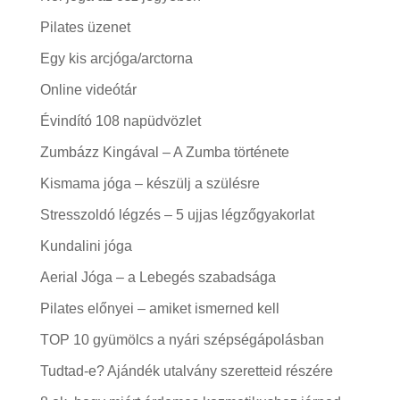
Pilates üzenet
Egy kis arcjóga/arctorna
Online videótár
Évindító 108 napüdvözlet
Zumbázz Kingával – A Zumba története
Kismama jóga – készülj a szülésre
Stresszoldó légzés – 5 ujjas légzőgyakorlat
Kundalini jóga
Aerial Jóga – a Lebegés szabadsága
Pilates előnyei – amiket ismerned kell
TOP 10 gyümölcs a nyári szépségápolásban
Tudtad-e? Ajándék utalvány szeretteid részére