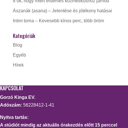
8 ok, hogy miért érdemes kozmetikushoz járnod
Ászanák (asana) – Jelentése és jótékony hatásai
Intim torna – Kevesebb kínos perc, több öröm
Kategóriák
Blog
Egyéb
Hírek
KAPCSOLAT
Gorzó Kinga EV.
Adószám:
56228412-1-41
Nyitva tartás:
A stúdiót mindig az aktuális órakezdés előtt 15 perccel