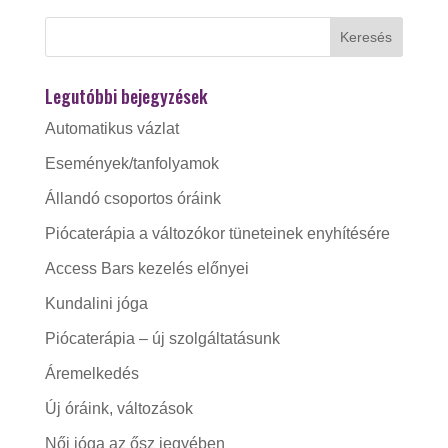
Legutóbbi bejegyzések
Automatikus vázlat
Események/tanfolyamok
Állandó csoportos óráink
Piócaterápia a változókor tüneteinek enyhítésére
Access Bars kezelés előnyei
Kundalini jóga
Piócaterápia – új szolgáltatásunk
Áremelkedés
Új óráink, változások
Női jóga az ősz jegyében