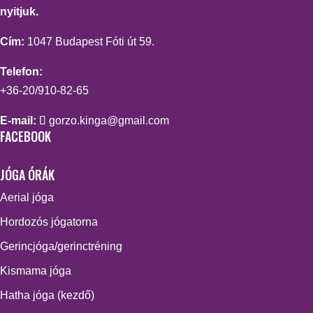
nyitjuk.
Cím:
1047 Budapest Fóti út 59.
Telefon:
+36-20/910-82-65
E-mail:
gorzo.kinga@gmail.com
FACEBOOK
JÓGA ÓRÁK
Aerial jóga
Hordozós jógatorna
Gerincjóga/gerinctréning
Kismama jóga
Hatha jóga (kezdő)