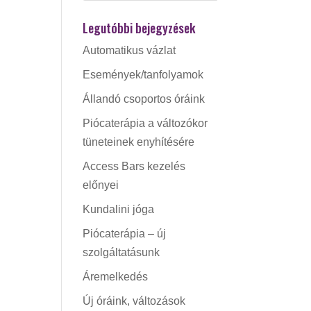
Legutóbbi bejegyzések
Automatikus vázlat
Események/tanfolyamok
Állandó csoportos óráink
Piócaterápia a változókor
tüneteinek enyhítésére
Access Bars kezelés
előnyei
Kundalini jóga
Piócaterápia – új
szolgáltatásunk
Áremelkedés
Új óráink, változások