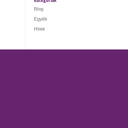
Blog
Egyéb
Hírek
ÓRÁK
SZOLGÁLTATÁSOK
Access Bars kezelés
ing
Kinesio tape
Kozmetika
régető
Masszázsok
Piócaterápia
retching –
 szünetel