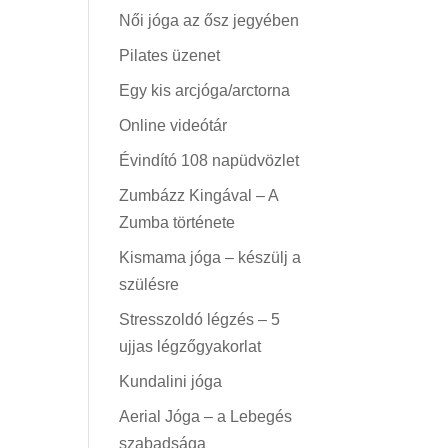
Női jóga az ősz jegyében
Pilates üzenet
Egy kis arcjóga/arctorna
Online videótár
Évindító 108 napüdvözlet
Zumbázz Kingával – A
Zumba története
Kismama jóga – készülj a
szülésre
Stresszoldó légzés – 5
ujjas légzőgyakorlat
Kundalini jóga
Aerial Jóga – a Lebegés
szabadsága