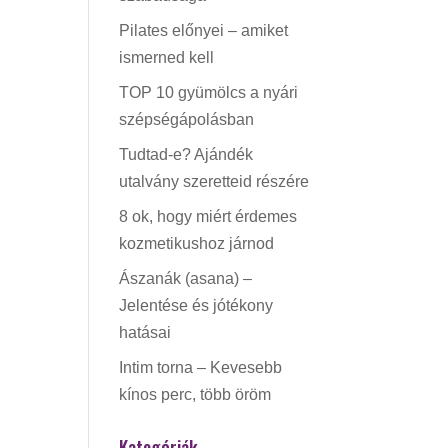
Pilates előnyei – amiket
ismerned kell
TOP 10 gyümölcs a nyári
szépségápolásban
Tudtad-e? Ajándék
utalvány szeretteid részére
8 ok, hogy miért érdemes
kozmetikushoz járnod
Ászanák (asana) –
Jelentése és jótékony
hatásai
Intim torna – Kevesebb
kínos perc, több öröm
Kategóriák