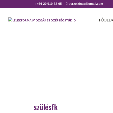
+36-20/910-82-65
gorzo.kinga@gmail.com
FŐOLD
szülésfk