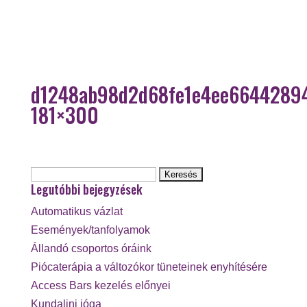
d1248ab98d2d68fe1e4ee6644289
181×300
Keresés:
Legutóbbi bejegyzések
Automatikus vázlat
Események/tanfolyamok
Állandó csoportos óráink
Piócaterápia a változókor tüneteinek enyhítésére
Access Bars kezelés előnyei
Kundalini jóga