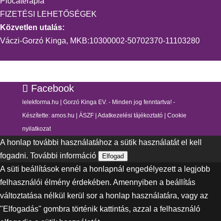
Piócaterápia
FIZETÉSI LEHETŐSÉGEK
Közvetlen utalás:
Váczi-Gorzó Kinga, MKB:10300002-50702370-11103280
Facebook
lelekforma.hu | Gorzó Kinga EV. - Minden jog fenntartva! -
Készítette:
amos.hu
|
ÁSZF
|
Adatkezelési tájékoztató
|
Cookie
nyilatkozat
A honlap további használatához a sütik használatát el kell
fogadni.
További információ
Elfogad
A süti beállítások ennél a honlapnál engedélyezett a legjobb
felhasználói élmény érdekében. Amennyiben a beállítás
változtatása nélkül kerül sor a honlap használatára, vagy az
"Elfogadás" gombra történik kattintás, azzal a felhasználó