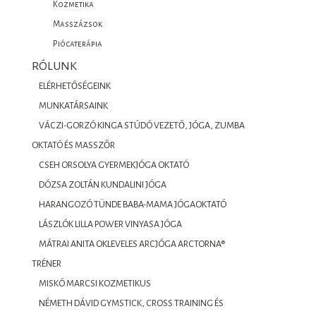
Kozmetika
Masszázsok
Piócaterápia
RÓLUNK
ELÉRHETŐSÉGEINK
MUNKATÁRSAINK
VÁCZI-GORZÓ KINGA STÚDÓ VEZETŐ, JÓGA, ZUMBA
OKTATÓ ÉS MASSZŐR
CSEH ORSOLYA GYERMEKJÓGA OKTATÓ
DÓZSA ZOLTÁN KUNDALINI JÓGA
HARANGOZÓ TÜNDE BABA-MAMA JÓGAOKTATÓ
LÁSZLÓK LILLA POWER VINYASA JÓGA
MÁTRAI ANITA OKLEVELES ARCJÓGA ARCTORNA®
TRÉNER
MISKÓ MARCSI KOZMETIKUS
NÉMETH DÁVID GYMSTICK, CROSS TRAINING ÉS