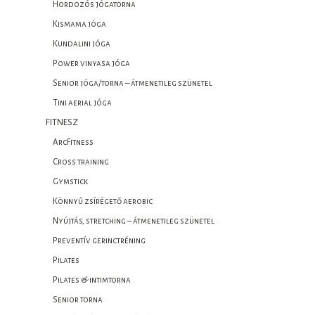
Hordozós jógatorna
Kismama jóga
Kundalini jóga
Power vinyasa jóga
Senior jóga/torna – átmenetileg szünetel
Tini aerial jóga
FITNESZ
ArcFitness
Cross training
Gymstick
Könnyű zsírégető aerobic
Nyújtás, stretching – átmenetileg szünetel
Preventív gerinctréning
Pilates
Pilates & intimtorna
Senior torna