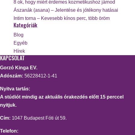
8 ok, hogy miért érdemes kozmetikushoz járnod
Ászanák (asana) – Jelentése és jótékony hatásai
Intim torna – Kevesebb kínos perc, több öröm
Kategóriák
Blog
Egyéb
Hírek
KAPCSOLAT
Gorzó Kinga EV.
Adószám:
56228412-1-41
Nyitva tartás:
A stúdiót mindig az aktuális órakezdés előtt 15 perccel
nyitjuk.
Cím:
1047 Budapest Fóti út 59.
Telefon: