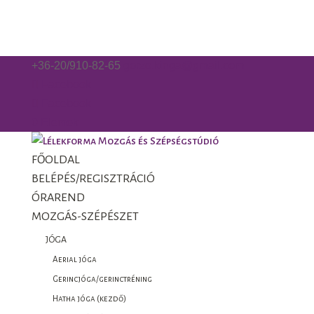
+36-20/910-82-65
gorzo.kinga@gmail.com
Facebook
Facebook
0 Elemek
FŐOLDAL
BELÉPÉS/REGISZTRÁCIÓ
ÓRAREND
MOZGÁS-SZÉPÉSZET
JÓGA
Aerial jóga
Gerincjóga/gerinctréning
Hatha jóga (kezdő)