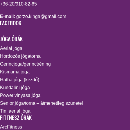
+36-20/910-82-65
E-mail:
gorzo.kinga@gmail.com
FACEBOOK
JÓGA ÓRÁK
Aerial jóga
Hordozós jógatorna
Gerincjóga/gerinctréning
Kismama jóga
Hatha jóga (kezdő)
Kundalini jóga
Power vinyasa jóga
Senior jóga/torna – átmenetileg szünetel
Tini aerial jóga
FITTNESZ ÓRÁK
ArcFitness