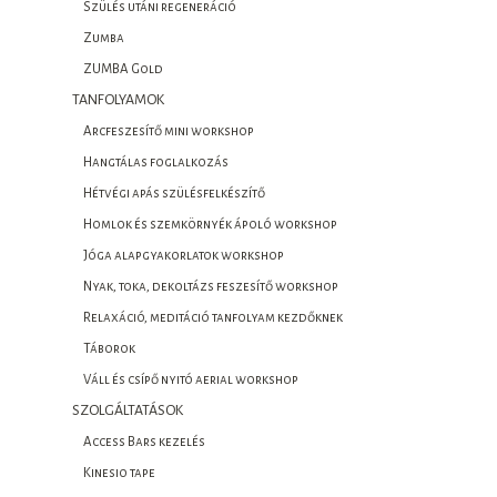
Szülés utáni regeneráció
Zumba
ZUMBA Gold
TANFOLYAMOK
Arcfeszesítő mini workshop
Hangtálas foglalkozás
Hétvégi apás szülésfelkészítő
Homlok és szemkörnyék ápoló workshop
Jóga alapgyakorlatok workshop
Nyak, toka, dekoltázs feszesítő workshop
Relaxáció, meditáció tanfolyam kezdőknek
Táborok
Váll és csípő nyitó aerial workshop
SZOLGÁLTATÁSOK
Access Bars kezelés
Kinesio tape