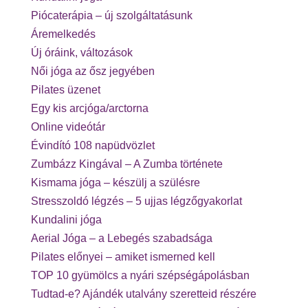
Piócaterápia – új szolgáltatásunk
Áremelkedés
Új óráink, változások
Női jóga az ősz jegyében
Pilates üzenet
Egy kis arcjóga/arctorna
Online videótár
Évindító 108 napüdvözlet
Zumbázz Kingával – A Zumba története
Kismama jóga – készülj a szülésre
Stresszoldó légzés – 5 ujjas légzőgyakorlat
Kundalini jóga
Aerial Jóga – a Lebegés szabadsága
Pilates előnyei – amiket ismerned kell
TOP 10 gyümölcs a nyári szépségápolásban
Tudtad-e? Ajándék utalvány szeretteid részére