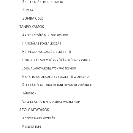
Szülés utáni regeneráció
Zumba
ZUMBA Gold
TANFOLYAMOK
Arcfeszesítő mini workshop
Hangtálas foglalkozás
Hétvégi apás szülésfelkészítő
Homlok és szemkörnyék ápoló workshop
Jóga alapgyakorlatok workshop
Nyak, toka, dekoltázs feszesítő workshop
Relaxáció, meditáció tanfolyam kezdőknek
Táborok
Váll és csípő nyitó aerial workshop
SZOLGÁLTATÁSOK
Access Bars kezelés
Kinesio tape