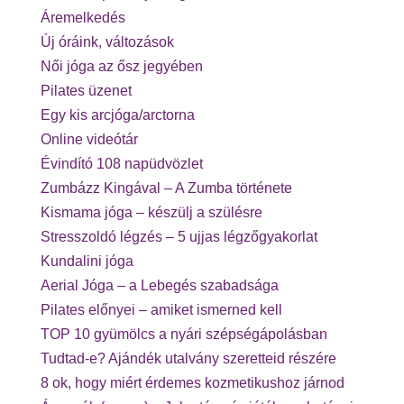
Áremelkedés
Új óráink, változások
Női jóga az ősz jegyében
Pilates üzenet
Egy kis arcjóga/arctorna
Online videótár
Évindító 108 napüdvözlet
Zumbázz Kingával – A Zumba története
Kismama jóga – készülj a szülésre
Stresszoldó légzés – 5 ujjas légzőgyakorlat
Kundalini jóga
Aerial Jóga – a Lebegés szabadsága
Pilates előnyei – amiket ismerned kell
TOP 10 gyümölcs a nyári szépségápolásban
Tudtad-e? Ajándék utalvány szeretteid részére
8 ok, hogy miért érdemes kozmetikushoz járnod