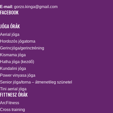
E-mail:
gorzo.kinga@gmail.com
FACEBOOK
JÓGA ÓRÁK
Aerial jóga
Hordozós jógatorna
Gerincjóga/gerinctréning
Kismama jóga
Hatha jóga (kezdő)
Kundalini jóga
Power vinyasa jóga
Senior jóga/torna – átmenetileg szünetel
Tini aerial jóga
FITTNESZ ÓRÁK
ArcFitness
Cross training