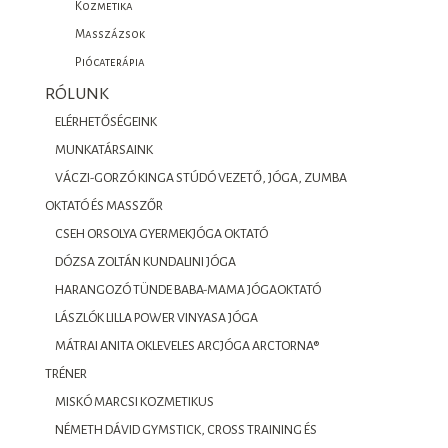
Kozmetika
Masszázsok
Piócaterápia
RÓLUNK
ELÉRHETŐSÉGEINK
MUNKATÁRSAINK
VÁCZI-GORZÓ KINGA STÚDÓ VEZETŐ, JÓGA, ZUMBA
OKTATÓ ÉS MASSZŐR
CSEH ORSOLYA GYERMEKJÓGA OKTATÓ
DÓZSA ZOLTÁN KUNDALINI JÓGA
HARANGOZÓ TÜNDE BABA-MAMA JÓGAOKTATÓ
LÁSZLÓK LILLA POWER VINYASA JÓGA
MÁTRAI ANITA OKLEVELES ARCJÓGA ARCTORNA®
TRÉNER
MISKÓ MARCSI KOZMETIKUS
NÉMETH DÁVID GYMSTICK, CROSS TRAINING ÉS