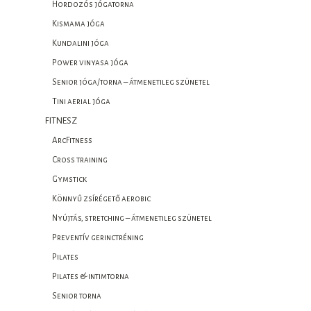
Hordozós jógatorna
Kismama jóga
Kundalini jóga
Power vinyasa jóga
Senior jóga/torna – átmenetileg szünetel
Tini aerial jóga
FITNESZ
ArcFitness
Cross training
Gymstick
Könnyű zsírégető aerobic
Nyújtás, stretching – átmenetileg szünetel
Preventív gerinctréning
Pilates
Pilates & intimtorna
Senior torna