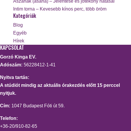
Ászanák (asana) – Jelentése és jótékony hatásai
Intim torna – Kevesebb kínos perc, több öröm
Kategóriák
Blog
Egyéb
Hírek
KAPCSOLAT
Gorzó Kinga EV.
Adószám:
56228412-1-41
Nyitva tartás:
A stúdiót mindig az aktuális órakezdés előtt 15 perccel
nyitjuk.
Cím:
1047 Budapest Fóti út 59.
Telefon:
+36-20/910-82-65