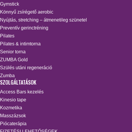
Gymstick
Könnyű zsírégető aerobic
Nyújtás, stretching – átmenetileg szünetel
Preventív gerinctréning
Pilates
Pilates & intimtorna
Senior torna
ZUMBA Gold
Szülés utáni regeneráció
Zumba
SZOLGÁLTATÁSOK
Access Bars kezelés
Kinesio tape
Kozmetika
Masszázsok
Piócaterápia
FIZETÉSI LEHETŐSÉGEK