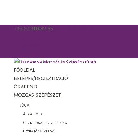
+36-20/910-82-65
gorzo.kinga@gmail.com
Facebook
Facebook
0 Elemek
FŐOLDAL
BELÉPÉS/REGISZTRÁCIÓ
ÓRAREND
MOZGÁS-SZÉPÉSZET
JÓGA
Aerial jóga
Gerincjóga/gerinctréning
Hatha jóga (kezdő)