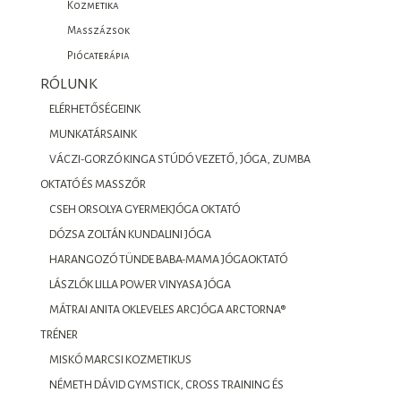
Kozmetika
Masszázsok
Piócaterápia
RÓLUNK
ELÉRHETŐSÉGEINK
MUNKATÁRSAINK
VÁCZI-GORZÓ KINGA STÚDÓ VEZETŐ, JÓGA, ZUMBA
OKTATÓ ÉS MASSZŐR
CSEH ORSOLYA GYERMEKJÓGA OKTATÓ
DÓZSA ZOLTÁN KUNDALINI JÓGA
HARANGOZÓ TÜNDE BABA-MAMA JÓGAOKTATÓ
LÁSZLÓK LILLA POWER VINYASA JÓGA
MÁTRAI ANITA OKLEVELES ARCJÓGA ARCTORNA®
TRÉNER
MISKÓ MARCSI KOZMETIKUS
NÉMETH DÁVID GYMSTICK, CROSS TRAINING ÉS