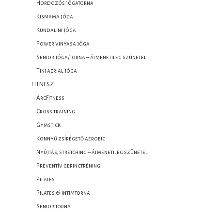
Hordozós jógatorna
Kismama jóga
Kundalini jóga
Power vinyasa jóga
Senior jóga/torna – átmenetileg szünetel
Tini aerial jóga
FITNESZ
ArcFitness
Cross training
Gymstick
Könnyű zsírégető aerobic
Nyújtás, stretching – átmenetileg szünetel
Preventív gerinctréning
Pilates
Pilates & intimtorna
Senior torna