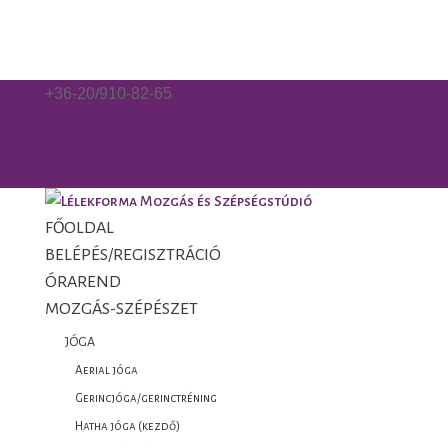
+36-20/910-82-65
gorzo.kinga@gmail.com
Facebook
Facebook
0 Elemek
FŐOLDAL
BELÉPÉS/REGISZTRÁCIÓ
ÓRAREND
MOZGÁS-SZÉPÉSZET
JÓGA
Aerial jóga
Gerincjóga/gerinctréning
Hatha jóga (kezdő)