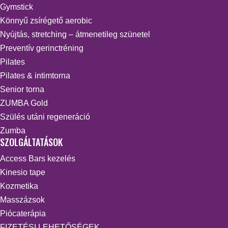
Gymstick
Könnyű zsírégető aerobic
Nyújtás, stretching – átmenetileg szünetel
Preventív gerinctréning
Pilates
Pilates & intimtorna
Senior torna
ZUMBA Gold
Szülés utáni regeneráció
Zumba
SZOLGÁLTATÁSOK
Access Bars kezelés
Kinesio tape
Kozmetika
Masszázsok
Piócaterápia
FIZETÉSI LEHETŐSÉGEK