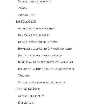
Szülés utáni regeneráció
Zumba
ZUMBA Gold
TANFOLYAMOK
Arcfeszesítő mini workshop
Hangtálas foglalkozás
Hétvégi apás szülésfelkészítő
Homlok és szemkörnyék ápoló workshop
Jóga alapgyakorlatok workshop
Nyak, toka, dekoltázs feszesítő workshop
Relaxáció, meditáció tanfolyam kezdőknek
Táborok
Váll és csípő nyitó aerial workshop
SZOLGÁLTATÁSOK
Access Bars kezelés
Kinesio tape