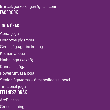
E-mail:
gorzo.kinga@gmail.com
FACEBOOK
JÓGA ÓRÁK
Aerial jóga
Hordozós jógatorna
Gerincjóga/gerinctréning
Kismama jóga
Hatha jóga (kezdő)
Kundalini jóga
Power vinyasa jóga
Senior jóga/torna – átmenetileg szünetel
Tini aerial jóga
FITTNESZ ÓRÁK
ArcFitness
Cross training