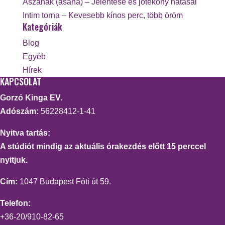
Ászanák (asana) – Jelentése és jótékony hatásai
Intim torna – Kevesebb kínos perc, több öröm
Kategóriák
Blog
Egyéb
Hírek
KAPCSOLAT
Gorzó Kinga EV.
Adószám:
56228412-1-41
Nyitva tartás:
A stúdiót mindig az aktuális órakezdés előtt 15 perccel
nyitjuk.
Cím:
1047 Budapest Fóti út 59.
Telefon:
+36-20/910-82-65