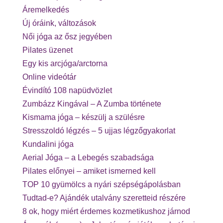
Áremelkedés
Új óráink, változások
Női jóga az ősz jegyében
Pilates üzenet
Egy kis arcjóga/arctorna
Online videótár
Évindító 108 napüdvözlet
Zumbázz Kingával – A Zumba története
Kismama jóga – készülj a szülésre
Stresszoldó légzés – 5 ujjas légzőgyakorlat
Kundalini jóga
Aerial Jóga – a Lebegés szabadsága
Pilates előnyei – amiket ismerned kell
TOP 10 gyümölcs a nyári szépségápolásban
Tudtad-e? Ajándék utalvány szeretteid részére
8 ok, hogy miért érdemes kozmetikushoz járnod