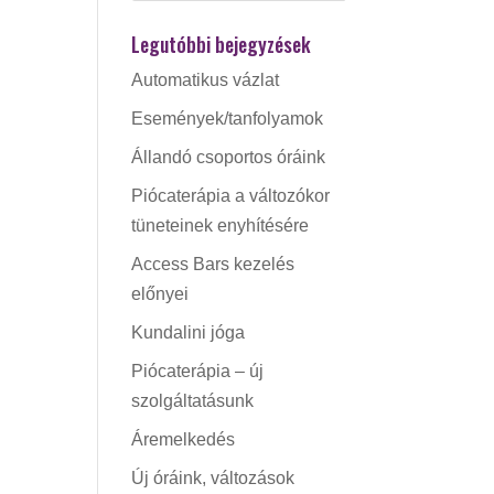
Legutóbbi bejegyzések
Automatikus vázlat
Események/tanfolyamok
Állandó csoportos óráink
Piócaterápia a változókor
tüneteinek enyhítésére
Access Bars kezelés
előnyei
Kundalini jóga
Piócaterápia – új
szolgáltatásunk
Áremelkedés
Új óráink, változások