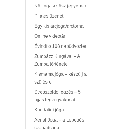
Női jóga az ősz jegyében
Pilates üzenet
Egy kis arcjóga/arctorna
Online videótár
Évindító 108 napüdvözlet
Zumbázz Kingával – A
Zumba története
Kismama jóga – készülj a
szülésre
Stresszoldó légzés – 5
ujjas légzőgyakorlat
Kundalini jóga
Aerial Jóga – a Lebegés
szabadsága