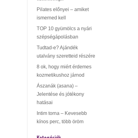
Pilates előnyei – amiket
ismerned kell
TOP 10 gyümölcs a nyári
szépségápolásban
Tudtad-e? Ajándék
utalvány szeretteid részére
8 ok, hogy miért érdemes
kozmetikushoz járnod
Ászanák (asana) –
Jelentése és jótékony
hatásai
Intim torna – Kevesebb
kínos perc, több öröm
Kategóriák