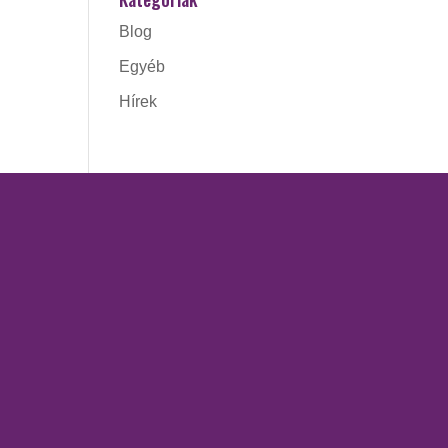
Blog
Egyéb
Hírek
ÓRÁK
SZOLGÁLTATÁSOK
Access Bars kezelés
ing
Kinesio tape
Kozmetika
régető
Masszázsok
Piócaterápia
retching –
 szünetel