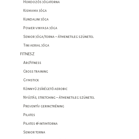
Hordozós jógatorna
Kismama jóga
Kundalini jóga
Power vinyasa jóga
Senior jóga/torna – átmenetileg szünetel
Tini aerial jóga
FITNESZ
ArcFitness
Cross training
Gymstick
Könnyű zsírégető aerobic
Nyújtás, stretching – átmenetileg szünetel
Preventív gerinctréning
Pilates
Pilates & intimtorna
Senior torna