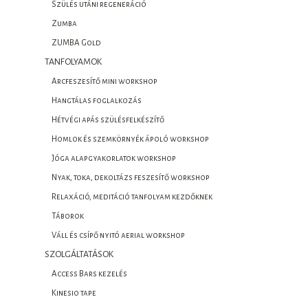
Szülés utáni regeneráció
Zumba
ZUMBA Gold
TANFOLYAMOK
Arcfeszesítő mini workshop
Hangtálas foglalkozás
Hétvégi apás szülésfelkészítő
Homlok és szemkörnyék ápoló workshop
Jóga alapgyakorlatok workshop
Nyak, toka, dekoltázs feszesítő workshop
Relaxáció, meditáció tanfolyam kezdőknek
Táborok
Váll és csípő nyitó aerial workshop
SZOLGÁLTATÁSOK
Access Bars kezelés
Kinesio tape