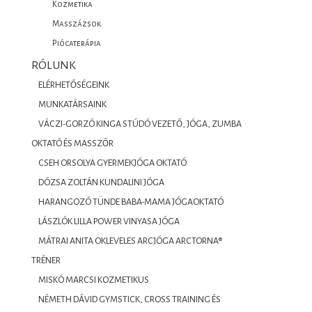
Kozmetika
Masszázsok
Piócaterápia
RÓLUNK
ELÉRHETŐSÉGEINK
MUNKATÁRSAINK
VÁCZI-GORZÓ KINGA STÚDÓ VEZETŐ, JÓGA, ZUMBA
OKTATÓ ÉS MASSZŐR
CSEH ORSOLYA GYERMEKJÓGA OKTATÓ
DÓZSA ZOLTÁN KUNDALINI JÓGA
HARANGOZÓ TÜNDE BABA-MAMA JÓGAOKTATÓ
LÁSZLÓK LILLA POWER VINYASA JÓGA
MÁTRAI ANITA OKLEVELES ARCJÓGA ARCTORNA®
TRÉNER
MISKÓ MARCSI KOZMETIKUS
NÉMETH DÁVID GYMSTICK, CROSS TRAINING ÉS