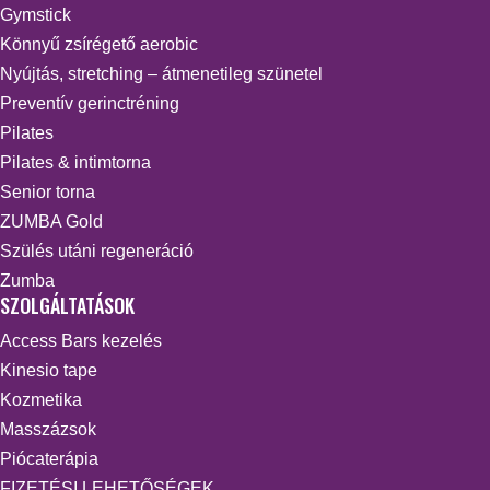
Gymstick
Könnyű zsírégető aerobic
Nyújtás, stretching – átmenetileg szünetel
Preventív gerinctréning
Pilates
Pilates & intimtorna
Senior torna
ZUMBA Gold
Szülés utáni regeneráció
Zumba
SZOLGÁLTATÁSOK
Access Bars kezelés
Kinesio tape
Kozmetika
Masszázsok
Piócaterápia
FIZETÉSI LEHETŐSÉGEK