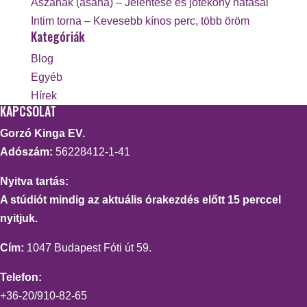
Ászanák (asana) – Jelentése és jótékony hatásai
Intim torna – Kevesebb kínos perc, több öröm
Kategóriák
Blog
Egyéb
Hírek
KAPCSOLAT
Gorzó Kinga EV.
Adószám:
56228412-1-41
Nyitva tartás:
A stúdiót mindig az aktuális órakezdés előtt 15 perccel
nyitjuk.
Cím:
1047 Budapest Fóti út 59.
Telefon:
+36-20/910-82-65