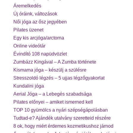
Áremelkedés
Új óráink, változások
Női jóga az ősz jegyében
Pilates üzenet
Egy kis arcjóga/arctorna
Online videótár
Évindító 108 napüdvözlet
Zumbázz Kingával – A Zumba története
Kismama jóga – készülj a szülésre
Stresszoldó légzés – 5 ujjas légzőgyakorlat
Kundalini jóga
Aerial Jóga – a Lebegés szabadsága
Pilates előnyei – amiket ismerned kell
TOP 10 gyümölcs a nyári szépségápolásban
Tudtad-e? Ajándék utalvány szeretteid részére
8 ok, hogy miért érdemes kozmetikushoz járnod