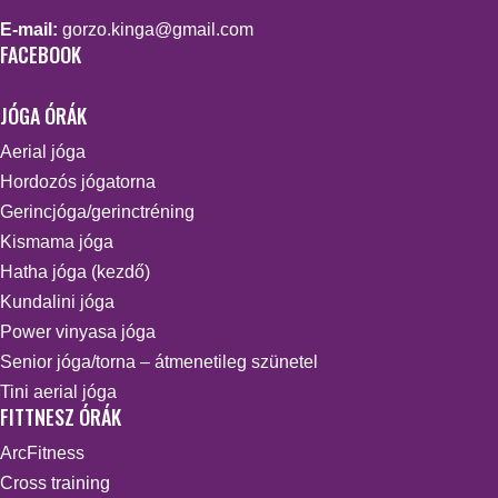
E-mail:
gorzo.kinga@gmail.com
FACEBOOK
JÓGA ÓRÁK
Aerial jóga
Hordozós jógatorna
Gerincjóga/gerinctréning
Kismama jóga
Hatha jóga (kezdő)
Kundalini jóga
Power vinyasa jóga
Senior jóga/torna – átmenetileg szünetel
Tini aerial jóga
FITTNESZ ÓRÁK
ArcFitness
Cross training