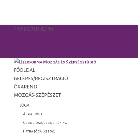
+36-20/910-82-65
gorzo.kinga@gmail.com
Facebook
Facebook
0 Elemek
FŐOLDAL
BELÉPÉS/REGISZTRÁCIÓ
ÓRAREND
MOZGÁS-SZÉPÉSZET
JÓGA
Aerial jóga
Gerincjóga/gerinctréning
Hatha jóga (kezdő)