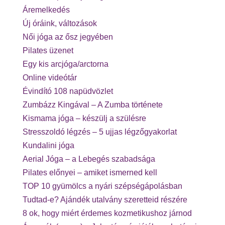
Áremelkedés
Új óráink, változások
Női jóga az ősz jegyében
Pilates üzenet
Egy kis arcjóga/arctorna
Online videótár
Évindító 108 napüdvözlet
Zumbázz Kingával – A Zumba története
Kismama jóga – készülj a szülésre
Stresszoldó légzés – 5 ujjas légzőgyakorlat
Kundalini jóga
Aerial Jóga – a Lebegés szabadsága
Pilates előnyei – amiket ismerned kell
TOP 10 gyümölcs a nyári szépségápolásban
Tudtad-e? Ajándék utalvány szeretteid részére
8 ok, hogy miért érdemes kozmetikushoz járnod