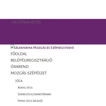
+36-20/910-82-65
gorzo.kinga@gmail.com
Facebook
Facebook
0 Elemek
FŐOLDAL
BELÉPÉS/REGISZTRÁCIÓ
ÓRAREND
MOZGÁS-SZÉPÉSZET
JÓGA
Aerial jóga
Gerincjóga/gerinctréning
Hatha jóga (kezdő)