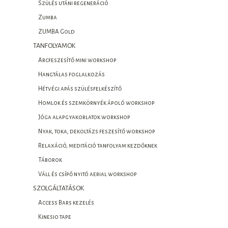
Szülés utáni regeneráció
Zumba
ZUMBA Gold
TANFOLYAMOK
Arcfeszesítő mini workshop
Hangtálas foglalkozás
Hétvégi apás szülésfelkészítő
Homlok és szemkörnyék ápoló workshop
Jóga alapgyakorlatok workshop
Nyak, toka, dekoltázs feszesítő workshop
Relaxáció, meditáció tanfolyam kezdőknek
Táborok
Váll és csípő nyitó aerial workshop
SZOLGÁLTATÁSOK
Access Bars kezelés
Kinesio tape