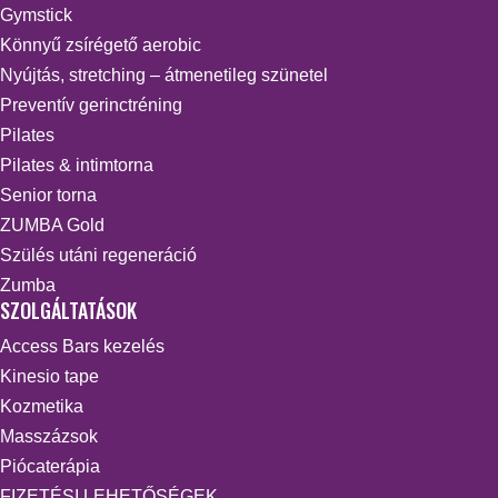
Gymstick
Könnyű zsírégető aerobic
Nyújtás, stretching – átmenetileg szünetel
Preventív gerinctréning
Pilates
Pilates & intimtorna
Senior torna
ZUMBA Gold
Szülés utáni regeneráció
Zumba
SZOLGÁLTATÁSOK
Access Bars kezelés
Kinesio tape
Kozmetika
Masszázsok
Piócaterápia
FIZETÉSI LEHETŐSÉGEK