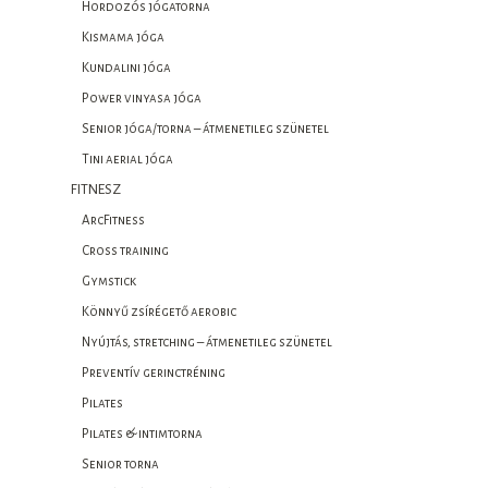
Hordozós jógatorna
Kismama jóga
Kundalini jóga
Power vinyasa jóga
Senior jóga/torna – átmenetileg szünetel
Tini aerial jóga
FITNESZ
ArcFitness
Cross training
Gymstick
Könnyű zsírégető aerobic
Nyújtás, stretching – átmenetileg szünetel
Preventív gerinctréning
Pilates
Pilates & intimtorna
Senior torna