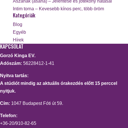
Ászanák (asana) – Jelentése és jótékony hatásai
Intim torna – Kevesebb kínos perc, több öröm
Kategóriák
Blog
Egyéb
Hírek
KAPCSOLAT
Gorzó Kinga EV.
Adószám:
56228412-1-41
Nyitva tartás:
A stúdiót mindig az aktuális órakezdés előtt 15 perccel
nyitjuk.
Cím:
1047 Budapest Fóti út 59.
Telefon:
+36-20/910-82-65