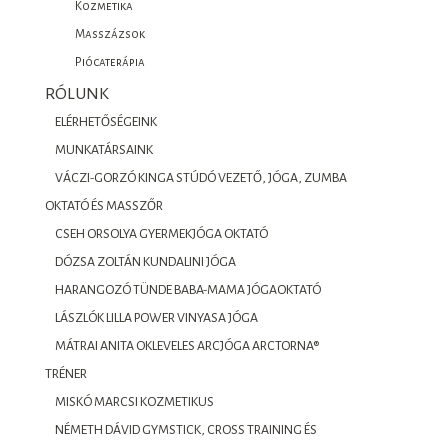
Kozmetika
Masszázsok
Piócaterápia
RÓLUNK
ELÉRHETŐSÉGEINK
MUNKATÁRSAINK
VÁCZI-GORZÓ KINGA STÚDÓ VEZETŐ, JÓGA, ZUMBA
OKTATÓ ÉS MASSZŐR
CSEH ORSOLYA GYERMEKJÓGA OKTATÓ
DÓZSA ZOLTÁN KUNDALINI JÓGA
HARANGOZÓ TÜNDE BABA-MAMA JÓGAOKTATÓ
LÁSZLÓK LILLA POWER VINYASA JÓGA
MÁTRAI ANITA OKLEVELES ARCJÓGA ARCTORNA®
TRÉNER
MISKÓ MARCSI KOZMETIKUS
NÉMETH DÁVID GYMSTICK, CROSS TRAINING ÉS