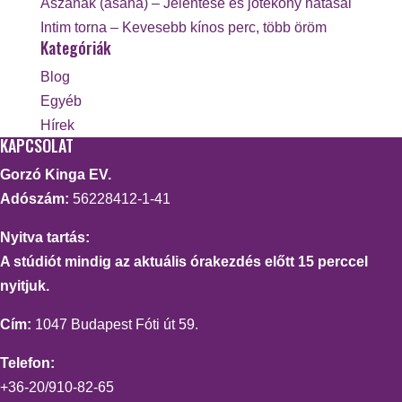
Ászanák (asana) – Jelentése és jótékony hatásai
Intim torna – Kevesebb kínos perc, több öröm
Kategóriák
Blog
Egyéb
Hírek
KAPCSOLAT
Gorzó Kinga EV.
Adószám:
56228412-1-41
Nyitva tartás:
A stúdiót mindig az aktuális órakezdés előtt 15 perccel
nyitjuk.
Cím:
1047 Budapest Fóti út 59.
Telefon:
+36-20/910-82-65