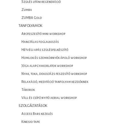
Szülés utáni regeneráció
Zumba
ZUMBA Gold
TANFOLYAMOK
Arcfeszesítő mini workshop
Hangtálas foglalkozás
Hétvégi apás szülésfelkészítő
Homlok és szemkörnyék ápoló workshop
Jóga alapgyakorlatok workshop
Nyak, toka, dekoltázs feszesítő workshop
Relaxáció, meditáció tanfolyam kezdőknek
Táborok
Váll és csípő nyitó aerial workshop
SZOLGÁLTATÁSOK
Access Bars kezelés
Kinesio tape