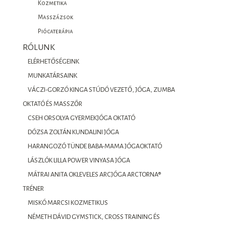
Kozmetika
Masszázsok
Piócaterápia
RÓLUNK
ELÉRHETŐSÉGEINK
MUNKATÁRSAINK
VÁCZI-GORZÓ KINGA STÚDÓ VEZETŐ, JÓGA, ZUMBA
OKTATÓ ÉS MASSZŐR
CSEH ORSOLYA GYERMEKJÓGA OKTATÓ
DÓZSA ZOLTÁN KUNDALINI JÓGA
HARANGOZÓ TÜNDE BABA-MAMA JÓGAOKTATÓ
LÁSZLÓK LILLA POWER VINYASA JÓGA
MÁTRAI ANITA OKLEVELES ARCJÓGA ARCTORNA®
TRÉNER
MISKÓ MARCSI KOZMETIKUS
NÉMETH DÁVID GYMSTICK, CROSS TRAINING ÉS