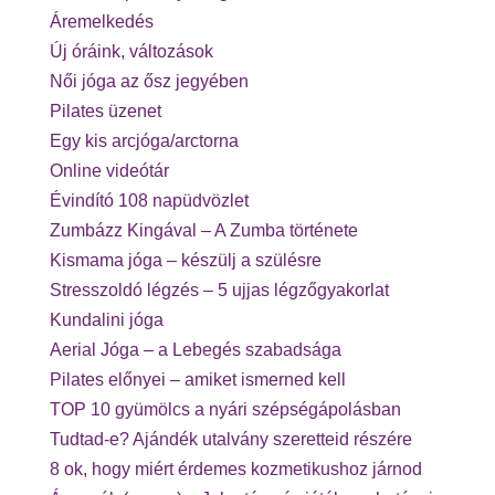
Áremelkedés
Új óráink, változások
Női jóga az ősz jegyében
Pilates üzenet
Egy kis arcjóga/arctorna
Online videótár
Évindító 108 napüdvözlet
Zumbázz Kingával – A Zumba története
Kismama jóga – készülj a szülésre
Stresszoldó légzés – 5 ujjas légzőgyakorlat
Kundalini jóga
Aerial Jóga – a Lebegés szabadsága
Pilates előnyei – amiket ismerned kell
TOP 10 gyümölcs a nyári szépségápolásban
Tudtad-e? Ajándék utalvány szeretteid részére
8 ok, hogy miért érdemes kozmetikushoz járnod