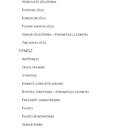
Hordozós jógatorna
Kismama jóga
Kundalini jóga
Power vinyasa jóga
Senior jóga/torna – átmenetileg szünetel
Tini aerial jóga
FITNESZ
ArcFitness
Cross training
Gymstick
Könnyű zsírégető aerobic
Nyújtás, stretching – átmenetileg szünetel
Preventív gerinctréning
Pilates
Pilates & intimtorna
Senior torna