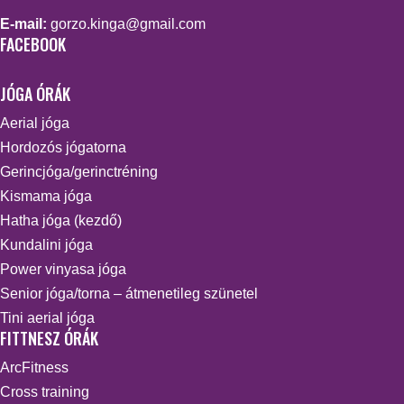
E-mail:
gorzo.kinga@gmail.com
FACEBOOK
JÓGA ÓRÁK
Aerial jóga
Hordozós jógatorna
Gerincjóga/gerinctréning
Kismama jóga
Hatha jóga (kezdő)
Kundalini jóga
Power vinyasa jóga
Senior jóga/torna – átmenetileg szünetel
Tini aerial jóga
FITTNESZ ÓRÁK
ArcFitness
Cross training