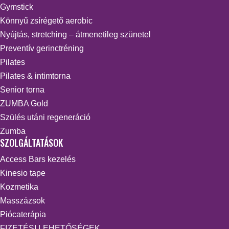
Gymstick
Könnyű zsírégető aerobic
Nyújtás, stretching – átmenetileg szünetel
Preventív gerinctréning
Pilates
Pilates & intimtorna
Senior torna
ZUMBA Gold
Szülés utáni regeneráció
Zumba
SZOLGÁLTATÁSOK
Access Bars kezelés
Kinesio tape
Kozmetika
Masszázsok
Piócaterápia
FIZETÉSI LEHETŐSÉGEK