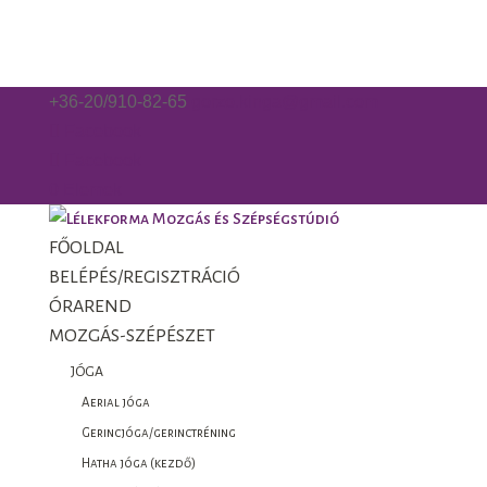
+36-20/910-82-65
gorzo.kinga@gmail.com
Facebook
Facebook
0 Elemek
FŐOLDAL
BELÉPÉS/REGISZTRÁCIÓ
ÓRAREND
MOZGÁS-SZÉPÉSZET
JÓGA
Aerial jóga
Gerincjóga/gerinctréning
Hatha jóga (kezdő)