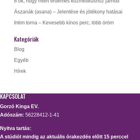
8 ok, hogy miért érdemes kozmetikushoz járnod
Ászanák (asana) – Jelentése és jótékony hatásai
Intim torna – Kevesebb kínos perc, több öröm
Kategóriák
Blog
Egyéb
Hírek
KAPCSOLAT
Gorzó Kinga EV.
Adószám:
56228412-1-41
Nyitva tartás:
A stúdiót mindig az aktuális órakezdés előtt 15 perccel