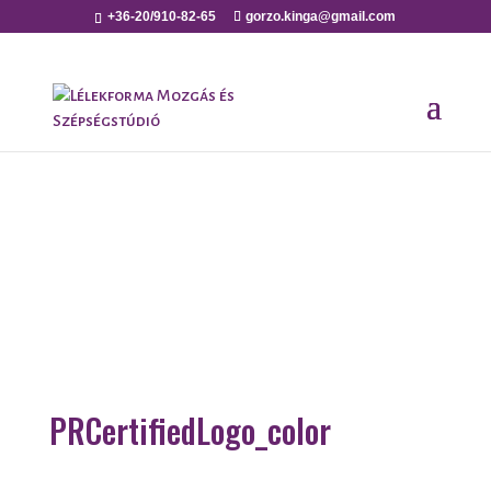
+36-20/910-82-65
gorzo.kinga@gmail.com
PRCertifiedLogo_color