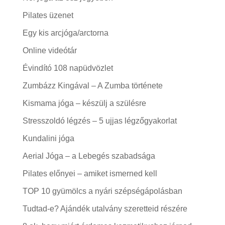
Pilates üzenet
Egy kis arcjóga/arctorna
Online videótár
Évindító 108 napüdvözlet
Zumbázz Kingával – A Zumba története
Kismama jóga – készülj a szülésre
Stresszoldó légzés – 5 ujjas légzőgyakorlat
Kundalini jóga
Aerial Jóga – a Lebegés szabadsága
Pilates előnyei – amiket ismerned kell
TOP 10 gyümölcs a nyári szépségápolásban
Tudtad-e? Ajándék utalvány szeretteid részére