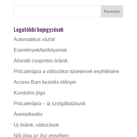
Legutóbbi bejegyzések
Automatikus vázlat
Események/tanfolyamok
Állandó csoportos óráink
Piócaterápia a változókor tüneteinek enyhítésére
Access Bars kezelés előnyei
Kundalini jóga
Piócaterápia – új szolgáltatásunk
Áremelkedés
Új óráink, változások
Női jóga az ősz jegyében