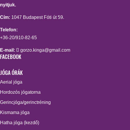
nyitjuk.
Cím:
1047 Budapest Fóti út 59.
Telefon:
+36-20/910-82-65
E-mail:
gorzo.kinga@gmail.com
FACEBOOK
JÓGA ÓRÁK
Aerial jóga
Hordozós jógatorna
Gerincjóga/gerinctréning
Kismama jóga
Hatha jóga (kezdő)