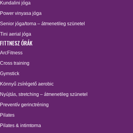
Kundalini jóga
Power vinyasa jóga
Senior jóga/torna – átmenetileg szünetel
Tini aerial jóga
FITTNESZ ÓRÁK
ArcFitness
Cross training
Gymstick
Könnyű zsírégető aerobic
Nyújtás, stretching – átmenetileg szünetel
Preventív gerinctréning
Pilates
Pilates & intimtorna