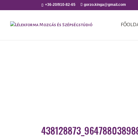
+36-20/910-82-65
gorzo.kinga@gmail.com
FŐOLD
438128873_964788038988