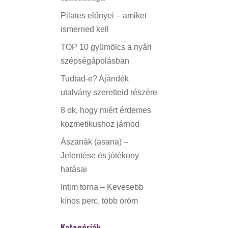
Pilates előnyei – amiket
ismerned kell
TOP 10 gyümölcs a nyári
szépségápolásban
Tudtad-e? Ajándék
utalvány szeretteid részére
8 ok, hogy miért érdemes
kozmetikushoz járnod
Ászanák (asana) –
Jelentése és jótékony
hatásai
Intim torna – Kevesebb
kínos perc, több öröm
Kategóriák