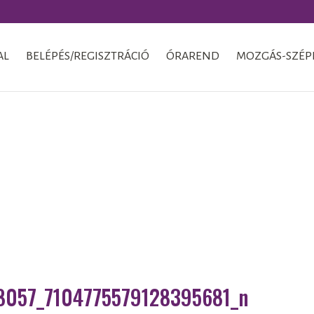
AL
BELÉPÉS/REGISZTRÁCIÓ
ÓRAREND
MOZGÁS-SZÉP
057_7104775579128395681_n