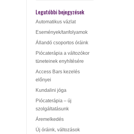
Legutóbbi bejegyzések
Automatikus vázlat
Események/tanfolyamok
Állandó csoportos óráink
Piócaterápia a változókor
tüneteinek enyhítésére
Access Bars kezelés
előnyei
Kundalini jóga
Piócaterápia – új
szolgáltatásunk
Áremelkedés
Új óráink, változások