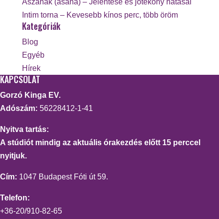
Ászanák (asana) – Jelentése és jótékony hatásai
Intim torna – Kevesebb kínos perc, több öröm
Kategóriák
Blog
Egyéb
Hírek
KAPCSOLAT
Gorzó Kinga EV.
Adószám:
56228412-1-41
Nyitva tartás:
A stúdiót mindig az aktuális órakezdés előtt 15 perccel
nyitjuk.
Cím:
1047 Budapest Fóti út 59.
Telefon:
+36-20/910-82-65