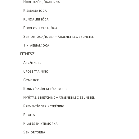
Hordozós jógatorna
Kismama jóga
Kundalini jóga
Power vinyasa jóga
Senior jóga/torna – átmenetileg szünetel
Tini aerial jóga
FITNESZ
ArcFitness
Cross training
Gymstick
Könnyű zsírégető aerobic
Nyújtás, stretching – átmenetileg szünetel
Preventív gerinctréning
Pilates
Pilates & intimtorna
Senior torna