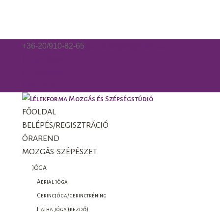
+36-20/910-82-65
gorzo.kinga@gmail.com
Facebook
Facebook
0 Elemek
FŐOLDAL
BELÉPÉS/REGISZTRÁCIÓ
ÓRAREND
MOZGÁS-SZÉPÉSZET
JÓGA
Aerial jóga
Gerincjóga/gerinctréning
Hatha jóga (kezdő)