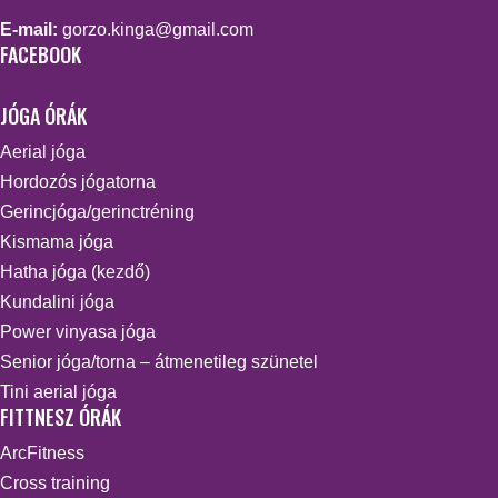
E-mail:
gorzo.kinga@gmail.com
FACEBOOK
JÓGA ÓRÁK
Aerial jóga
Hordozós jógatorna
Gerincjóga/gerinctréning
Kismama jóga
Hatha jóga (kezdő)
Kundalini jóga
Power vinyasa jóga
Senior jóga/torna – átmenetileg szünetel
Tini aerial jóga
FITTNESZ ÓRÁK
ArcFitness
Cross training