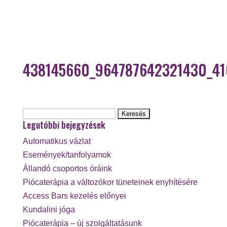
438145660_964787642321430_4
Keresés:
Legutóbbi bejegyzések
Automatikus vázlat
Események/tanfolyamok
Állandó csoportos óráink
Piócaterápia a változókor tüneteinek enyhítésére
Access Bars kezelés előnyei
Kundalini jóga
Piócaterápia – új szolgáltatásunk