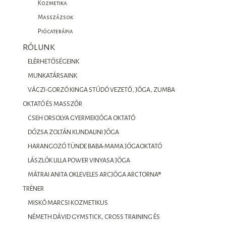
Kozmetika
Masszázsok
Piócaterápia
RÓLUNK
ELÉRHETŐSÉGEINK
MUNKATÁRSAINK
VÁCZI-GORZÓ KINGA STÚDÓ VEZETŐ, JÓGA, ZUMBA
OKTATÓ ÉS MASSZŐR
CSEH ORSOLYA GYERMEKJÓGA OKTATÓ
DÓZSA ZOLTÁN KUNDALINI JÓGA
HARANGOZÓ TÜNDE BABA-MAMA JÓGAOKTATÓ
LÁSZLÓK LILLA POWER VINYASA JÓGA
MÁTRAI ANITA OKLEVELES ARCJÓGA ARCTORNA®
TRÉNER
MISKÓ MARCSI KOZMETIKUS
NÉMETH DÁVID GYMSTICK, CROSS TRAINING ÉS