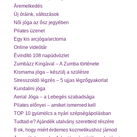
Áremelkedés
Új óráink, változások
Női jóga az ősz jegyében
Pilates üzenet
Egy kis arcjóga/arctorna
Online videótár
Évindító 108 napüdvözlet
Zumbázz Kingával – A Zumba története
Kismama jóga – készülj a szülésre
Stresszoldó légzés – 5 ujjas légzőgyakorlat
Kundalini jóga
Aerial Jóga – a Lebegés szabadsága
Pilates előnyei – amiket ismerned kell
TOP 10 gyümölcs a nyári szépségápolásban
Tudtad-e? Ajándék utalvány szeretteid részére
8 ok, hogy miért érdemes kozmetikushoz járnod