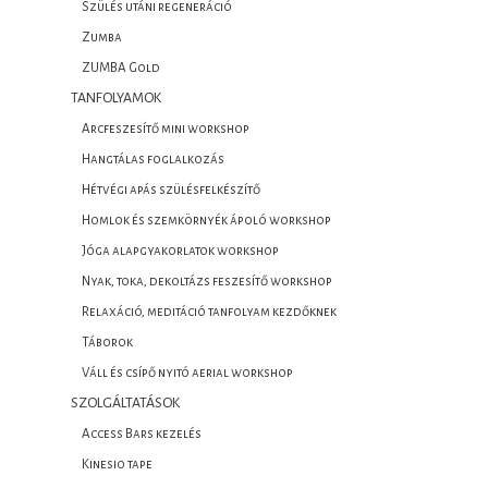
Szülés utáni regeneráció
Zumba
ZUMBA Gold
TANFOLYAMOK
Arcfeszesítő mini workshop
Hangtálas foglalkozás
Hétvégi apás szülésfelkészítő
Homlok és szemkörnyék ápoló workshop
Jóga alapgyakorlatok workshop
Nyak, toka, dekoltázs feszesítő workshop
Relaxáció, meditáció tanfolyam kezdőknek
Táborok
Váll és csípő nyitó aerial workshop
SZOLGÁLTATÁSOK
Access Bars kezelés
Kinesio tape