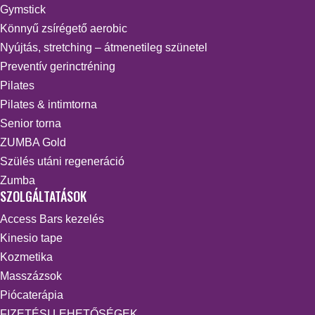
Gymstick
Könnyű zsírégető aerobic
Nyújtás, stretching – átmenetileg szünetel
Preventív gerinctréning
Pilates
Pilates & intimtorna
Senior torna
ZUMBA Gold
Szülés utáni regeneráció
Zumba
SZOLGÁLTATÁSOK
Access Bars kezelés
Kinesio tape
Kozmetika
Masszázsok
Piócaterápia
FIZETÉSI LEHETŐSÉGEK