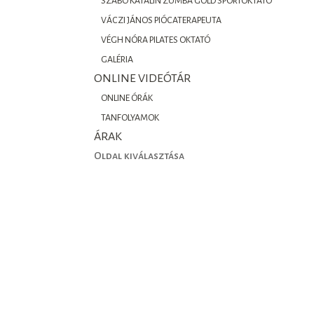
SZABÓ KATALIN ZUMBA GOLD SPORTOKTATÓ
VÁCZI JÁNOS PIÓCATERAPEUTA
VÉGH NÓRA PILATES OKTATÓ
GALÉRIA
ONLINE VIDEÓTÁR
ONLINE ÓRÁK
TANFOLYAMOK
ÁRAK
Oldal kiválasztása