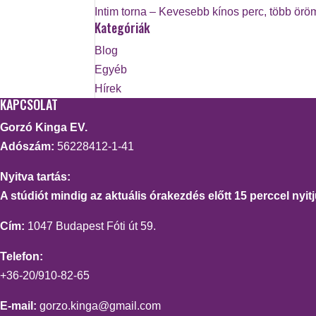
Intim torna – Kevesebb kínos perc, több örö
Kategóriák
Blog
Egyéb
Hírek
KAPCSOLAT
Gorzó Kinga EV.
Adószám:
56228412-1-41
Nyitva tartás:
A stúdiót mindig az aktuális órakezdés előtt 15 perccel nyitj
Cím:
1047 Budapest Fóti út 59.
Telefon:
+36-20/910-82-65
E-mail:
gorzo.kinga@gmail.com