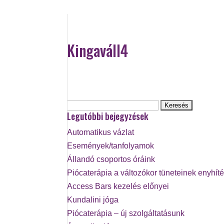
Kingaváll4
Keresés:
Legutóbbi bejegyzések
Automatikus vázlat
Események/tanfolyamok
Állandó csoportos óráink
Piócaterápia a változókor tüneteinek enyhít
Access Bars kezelés előnyei
Kundalini jóga
Piócaterápia – új szolgáltatásunk