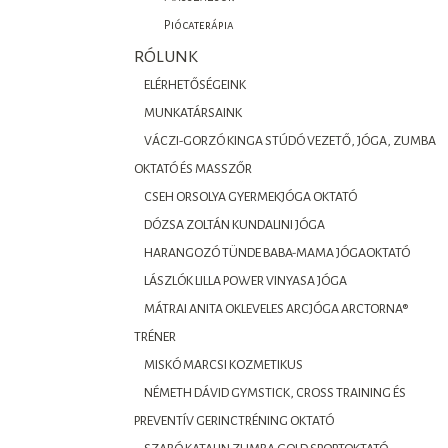
Piócaterápia
RÓLUNK
ELÉRHETŐSÉGEINK
MUNKATÁRSAINK
VÁCZI-GORZÓ KINGA STÚDÓ VEZETŐ, JÓGA, ZUMBA
OKTATÓ ÉS MASSZŐR
CSEH ORSOLYA GYERMEKJÓGA OKTATÓ
DÓZSA ZOLTÁN KUNDALINI JÓGA
HARANGOZÓ TÜNDE BABA-MAMA JÓGAOKTATÓ
LÁSZLÓK LILLA POWER VINYASA JÓGA
MÁTRAI ANITA OKLEVELES ARCJÓGA ARCTORNA®
TRÉNER
MISKÓ MARCSI KOZMETIKUS
NÉMETH DÁVID GYMSTICK, CROSS TRAINING ÉS
PREVENTÍV GERINCTRÉNING OKTATÓ