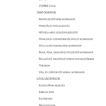
ZUMBA Gold
TANFOLYAMOK
Arcfeszesítő mini workshop
Hangtálas foglalkozás
Hétvégi apás szülésfelkészítő
Homlok és szemkörnyék ápoló workshop
Jóga alapgyakorlatok workshop
Nyak, toka, dekoltázs feszesítő workshop
Relaxáció, meditáció tanfolyam kezdőknek
Táborok
Váll és csípő nyitó aerial workshop
SZOLGÁLTATÁSOK
Access Bars kezelés
Kinesio tape
Kozmetika
Masszázsok