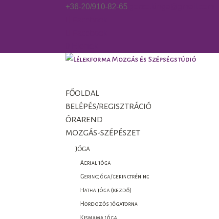
+36-20/910-82-65
gorzo.kinga@gmail.com
Facebook
Facebook
0 Elemek
FŐOLDAL
BELÉPÉS/REGISZTRÁCIÓ
ÓRAREND
MOZGÁS-SZÉPÉSZET
JÓGA
Aerial jóga
Gerincjóga/gerinctréning
Hatha jóga (kezdő)
Hordozós jógatorna
Kismama jóga