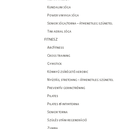
Kundalini jóga
Power vinyasa jóga
Senior jóga/torna – átmenetileg szünetel
Tini aerial jóga
FITNESZ
ArcFitness
Cross training
Gymstick
Könnyű zsírégető aerobic
Nyújtás, stretching – átmenetileg szünetel
Preventív gerinctréning
Pilates
Pilates & intimtorna
Senior torna
Szülés utáni regeneráció
Zumba