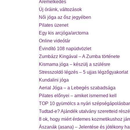
Áremelkedés
Új óráink, változások
Női jóga az ősz jegyében
Pilates üzenet
Egy kis arcjóga/arctorna
Online videótár
Évindító 108 napüdvözlet
Zumbázz Kingával – A Zumba története
Kismama jóga – készülj a szülésre
Stresszoldó légzés – 5 ujjas légzőgyakorlat
Kundalini jóga
Aerial Jóga – a Lebegés szabadsága
Pilates előnyei – amiket ismerned kell
TOP 10 gyümölcs a nyári szépségápolásba
Tudtad-e? Ajándék utalvány szeretteid részé
8 ok, hogy miért érdemes kozmetikushoz já
Ászanák (asana) – Jelentése és jótékony ha