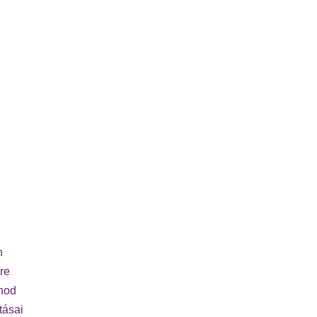
n
re
rnod
tásai