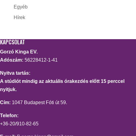
Egyéb
Hírek
KAPCSOLAT
Gorzó Kinga EV.
Adószám:
56228412-1-41
Nyitva tartás:
A stúdiót mindig az aktuális órakezdés előtt 15 perccel
nyitjuk.
Cím:
1047 Budapest Fóti út 59.
Telefon:
+36-20/910-82-65