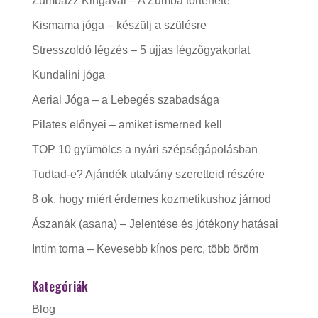
Zumbázz Kingával – A Zumba története
Kismama jóga – készülj a szülésre
Stresszoldó légzés – 5 ujjas légzőgyakorlat
Kundalini jóga
Aerial Jóga – a Lebegés szabadsága
Pilates előnyei – amiket ismerned kell
TOP 10 gyümölcs a nyári szépségápolásban
Tudtad-e? Ajándék utalvány szeretteid részére
8 ok, hogy miért érdemes kozmetikushoz járnod
Ászanák (asana) – Jelentése és jótékony hatásai
Intim torna – Kevesebb kínos perc, több öröm
Kategóriák
Blog