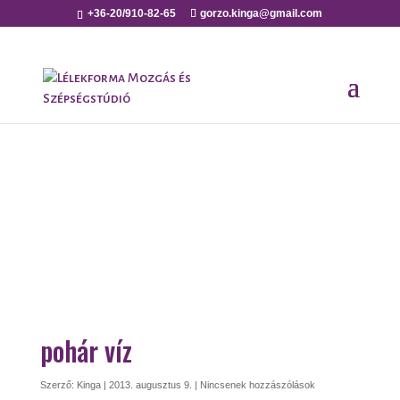
+36-20/910-82-65
gorzo.kinga@gmail.com
pohár víz
Szerző:
Kinga
|
2013. augusztus 9.
|
Nincsenek hozzászólások