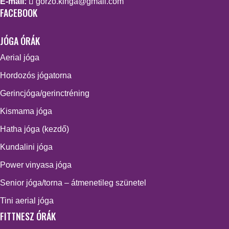
E-mail:
gorzo.kinga@gmail.com
FACEBOOK
JÓGA ÓRÁK
Aerial jóga
Hordozós jógatorna
Gerincjóga/gerinctréning
Kismama jóga
Hatha jóga (kezdő)
Kundalini jóga
Power vinyasa jóga
Senior jóga/torna – átmenetileg szünetel
Tini aerial jóga
FITTNESZ ÓRÁK