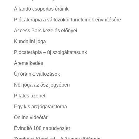
Állandó csoportos óráink
Piócaterápia a változókor tüneteinek enyhítésére
Access Bars kezelés előnyei
Kundalini jóga
Piócaterápia – új szolgáltatásunk
Áremelkedés
Új óráink, változások
Női jóga az ősz jegyében
Pilates üzenet
Egy kis arcjóga/arctorna
Online videótár
Évindító 108 napüdvözlet