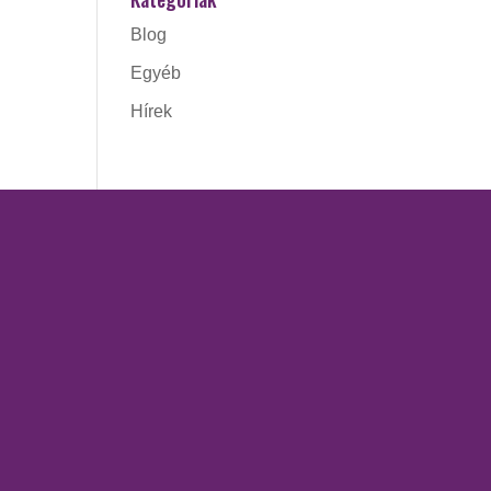
Blog
Egyéb
Hírek
ÓRÁK
SZOLGÁLTATÁSOK
Access Bars kezelés
ing
Kinesio tape
Kozmetika
régető
Masszázsok
Piócaterápia
retching –
 szünetel