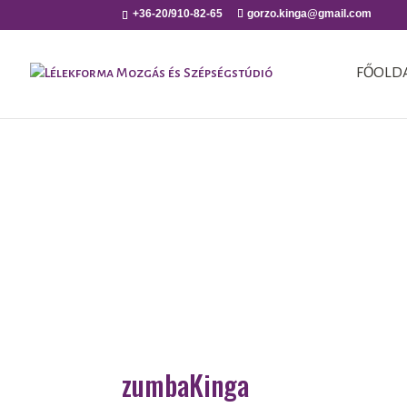
+36-20/910-82-65
gorzo.kinga@gmail.com
FŐOLD
zumbaKinga