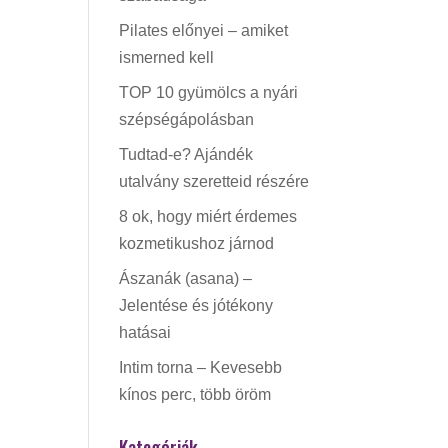
Pilates előnyei – amiket
ismerned kell
TOP 10 gyümölcs a nyári
szépségápolásban
Tudtad-e? Ajándék
utalvány szeretteid részére
8 ok, hogy miért érdemes
kozmetikushoz járnod
Ászanák (asana) –
Jelentése és jótékony
hatásai
Intim torna – Kevesebb
kínos perc, több öröm
Kategóriák