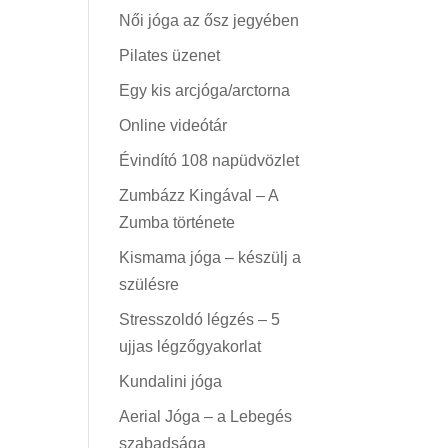
Női jóga az ősz jegyében
Pilates üzenet
Egy kis arcjóga/arctorna
Online videótár
Évindító 108 napüdvözlet
Zumbázz Kingával – A
Zumba története
Kismama jóga – készülj a
szülésre
Stresszoldó légzés – 5
ujjas légzőgyakorlat
Kundalini jóga
Aerial Jóga – a Lebegés
szabadsága