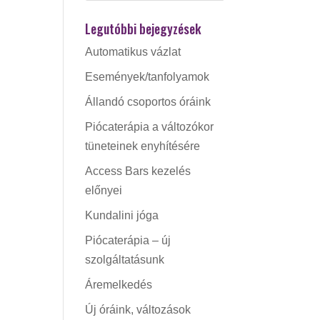
Legutóbbi bejegyzések
Automatikus vázlat
Események/tanfolyamok
Állandó csoportos óráink
Piócaterápia a változókor
tüneteinek enyhítésére
Access Bars kezelés
előnyei
Kundalini jóga
Piócaterápia – új
szolgáltatásunk
Áremelkedés
Új óráink, változások