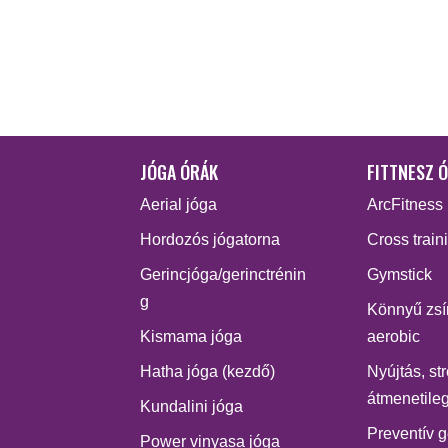
JÓGA ÓRÁK
FITTNESZ 
Aerial jóga
ArcFitness
Hordozós jógatorna
Cross train
Gerincjóga/gerinctrénin
Gymstick
g
Könnyű zsí
Kismama jóga
aerobic
Hatha jóga (kezdő)
Nyújtás, st
átmenetileg
Kundalini jóga
Preventív g
Power vinyasa jóga