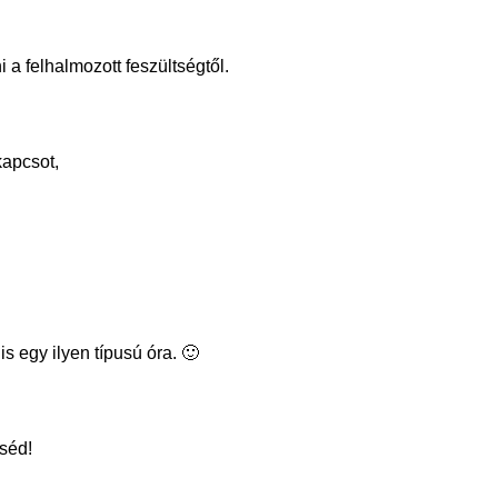
 felhalmozott feszültségtől.
kapcsot,
 egy ilyen típusú óra. 🙂
cséd!