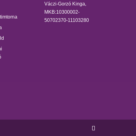
Váczi-Gorzó Kinga,
MKB:10300002-
ntimtorna
50702370-11103280
a
ld
i
ó