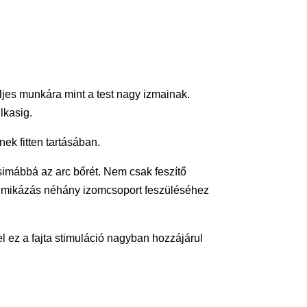
jes munkára mint a test nagy izmainak.
lkasig.
ek fitten tartásában.
simábbá az arc bőrét. Nem csak feszítő
z mimikázás néhány izomcsoport feszüléséhez
el ez a fajta stimuláció nagyban hozzájárul