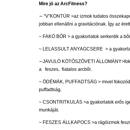
Mire jó az ArcFitness?
∼ “V”KONTÚR >az izmok tudatos összekapcs
jobban ellenállni a gravitációnak. Így az ére
~ FAKÓ BŐR > a gyakorlatok serkentik a bőr vé
~ LELASSULT ANYAGCSERE > a gyakorlatok st
∼JAVULÓ KÖTŐSZÖVETI ÁLLOMÁNY>fokozódik a
a feszes, fiatalos arcbőr.
~ ÖDÉMÁK, PUFFADTSÁG > mivel fokozódik a
puffadtság.
~ CSONTRITKULÁS >a gyakorlatok erős igénybe
munkáját.
~ FESZES ÁLLKAPOCS >a rágóizmok feszülé