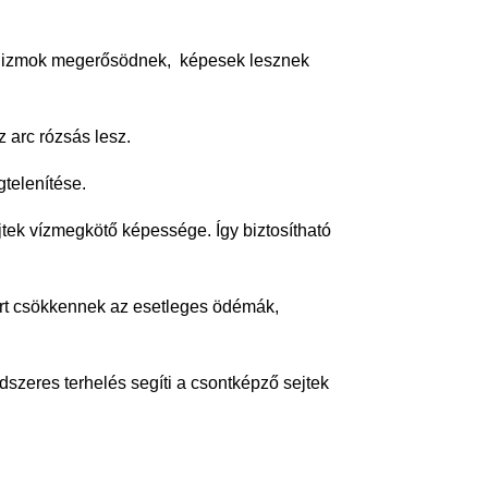
z izmok megerősödnek, képesek lesznek
z arc rózsás lesz.
telenítése.
k vízmegkötő képessége. Így biztosítható
rt csökkennek az esetleges ödémák,
szeres terhelés segíti a csontképző sejtek