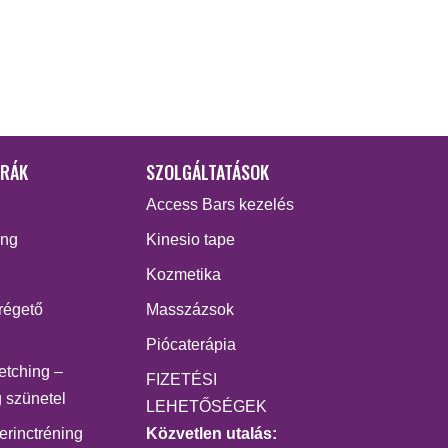
ÓRÁK
SZOLGÁLTATÁSOK
Access Bars kezelés
ing
Kinesio tape
Kozmetika
régető
Masszázsok
Piócaterápia
retching –
FIZETÉSI
 szünetel
LEHETŐSÉGEK
erinctréning
Közvetlen utalás: