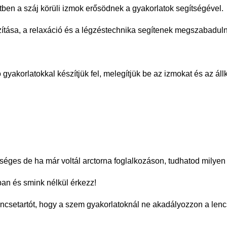
 a száj körüli izmok erősödnek a gyakorlatok segítségével.
sa, a relaxáció és a légzéstechnika segítenek megszabadulni a
gyakorlatokkal készítjük fel, melegítjük be az izmokat és az áll
ges de ha már voltál arctorna foglalkozáson, tudhatod milyen is
ban és smink nélkül érkezz!
encsetartót, hogy a szem gyakorlatoknál ne akadályozzon a len