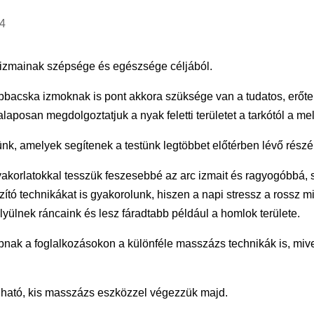
24
 izmainak szépsége és egészsége céljából.
acska izmoknak is pont akkora szüksége van a tudatos, erőtel
aposan megdolgoztatjuk a nyak feletti területet a tarkótól a mel
nk, amelyek segítenek a testünk legtöbbet előtérben lévő részén
gyakorlatokkal tesszük feszesebbé az arc izmait és ragyogóbbá, 
zító technikákat is gyakorolunk, hiszen a napi stressz a ross
lyülnek ráncaink és lesz fáradtabb például a homlok területe.
kapnak a foglalkozásokon a különféle masszázs technikák is, miv
ható, kis masszázs eszközzel végezzük majd.