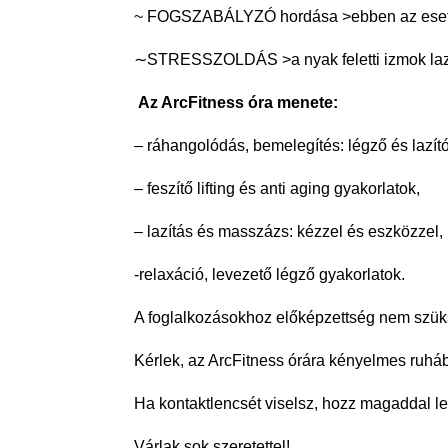
~ FOGSZABÁLYZÓ hordása >ebben az esetben
∼STRESSZOLDÁS >a nyak feletti izmok lazítá
Az ArcFitness óra menete:
– ráhangolódás, bemelegítés: légző és lazító 
– feszítő lifting és anti aging gyakorlatok,
– lazítás és masszázs: kézzel és eszközzel,
-relaxáció, levezető légző gyakorlatok.
A foglalkozásokhoz előképzettség nem szüksé
Kérlek, az ArcFitness órára kényelmes ruhá
Ha kontaktlencsét viselsz, hozz magaddal l
Várlak sok szeretettel!