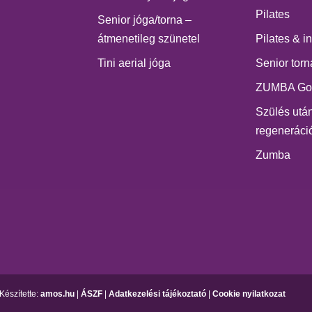
Pilates
Senior jóga/torna –
átmenetileg szünetel
Pilates & i
Tini aerial jóga
Senior torn
ZUMBA Go
Szülés után
regeneráci
Zumba
Készítette:
amos.hu
|
ÁSZF
|
Adatkezelési tájékoztató
|
Cookie nyilatkozat