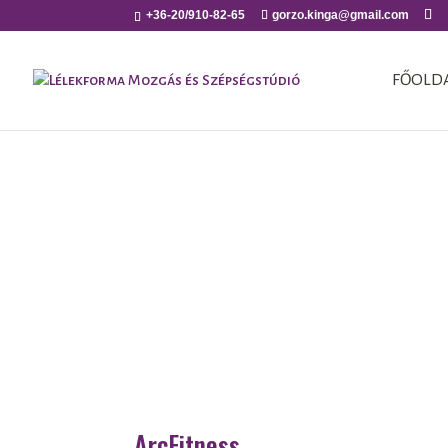
+36-20/910-82-65
gorzo.kinga@gmail.com
FŐOLD
ArcFitness