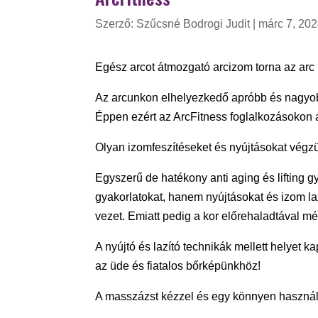
Szerző:
Szűcsné Bodrogi Judit
|
márc 7, 20
Egész arcot átmozgató arcizom torna az arc
Az arcunkon elhelyezkedő apróbb és nagyobb
Éppen ezért az ArcFitness foglalkozásokon al
Olyan izomfeszítéseket és nyújtásokat végzü
Egyszerű de hatékony anti aging és lifting 
gyakorlatokat, hanem nyújtásokat és izom la
vezet. Emiatt pedig a kor előrehaladtával mé
A nyújtó és lazító technikák mellett helyet 
az üde és fiatalos bőrképünkhöz!
A masszázst kézzel és egy könnyen használ