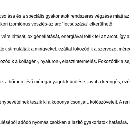
olása és a speciális gyakorlatok rendszeres végzése miatt a
ttkori izomtónus vesztés-az arc “lecsúszása” elkerülhető.
rellátását, oxigénellátását, energiával töltik fel az arcot, így a
imulálják a mirigyeket, ezáltal fokozódik a szervezet méreg
 kollagén-, hyaluron-, elasztintermelés. Fokozódik a sejte
 bőrben lévő méreganyagok kiürülése, javul a keringés, ezé
vételnek teszik ki a koponya csontjait, kötőszöveteit. A rend
séből adódó nyomás csökken a lazító gyakorlatok hatására.