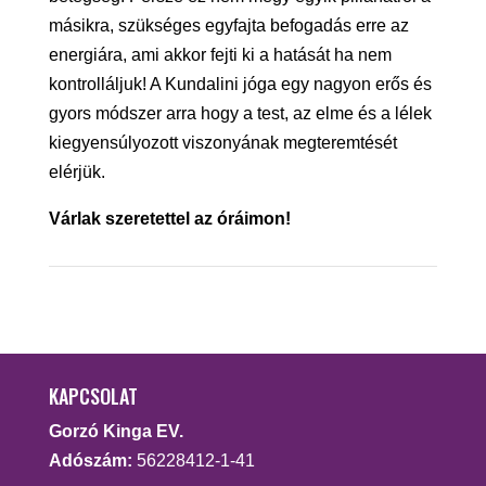
másikra, szükséges egyfajta befogadás erre az
energiára, ami akkor fejti ki a hatását ha nem
kontrolláljuk! A Kundalini jóga egy nagyon erős és
gyors módszer arra hogy a test, az elme és a lélek
kiegyensúlyozott viszonyának megteremtését
elérjük.
Várlak szeretettel az óráimon!
KAPCSOLAT
Gorzó Kinga EV.
Adószám:
56228412-1-41