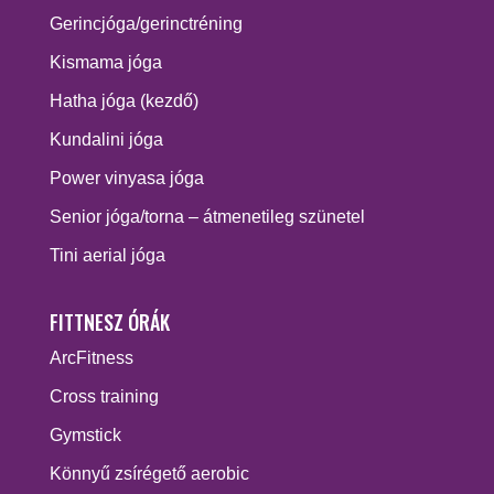
Gerincjóga/gerinctréning
Kismama jóga
Hatha jóga (kezdő)
Kundalini jóga
Power vinyasa jóga
Senior jóga/torna – átmenetileg szünetel
Tini aerial jóga
FITTNESZ ÓRÁK
ArcFitness
Cross training
Gymstick
Könnyű zsírégető aerobic