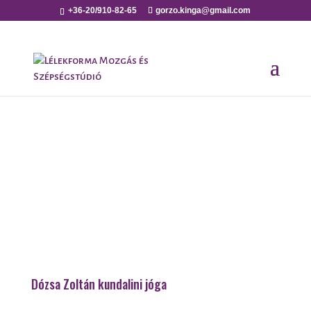
+36-20/910-82-65
gorzo.kinga@gmail.com
Dózsa Zoltán kundalini jóga