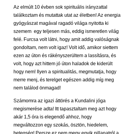
Az elmúlt 10 évben sok spirituális irányzattal
találkoztam és mutattak utat az életben! Az energia
gyógyászat magával ragadó világa nyitotta ki
szemem egy teljesen más, eddig ismeretlen világ
felé. Furcsa volt látni, hogy amit addig valóságnak
gondoltam, nem volt igaz! Volt idő, amikor siettem
ezen az úton és rákényszerültem a lassításra, és
volt, hogy azt hittem jó úton haladok de kiderült
hogy nem! Ilyen a spiritualitás, megmutatja, hogy
merre menj, és terelget egészen addig míg meg
nem találod önmagad!
Számomra az igazi áttörés a Kundalini jóga
megismerése adta! Itt tapasztaltam meg azt hogy
akár 1,5 óra is elegendő ahhoz, hogy
megváltozzon egy szokás, ösztön, hiedelem,
betegség! Persze ez nem megy egyik pillanatról a