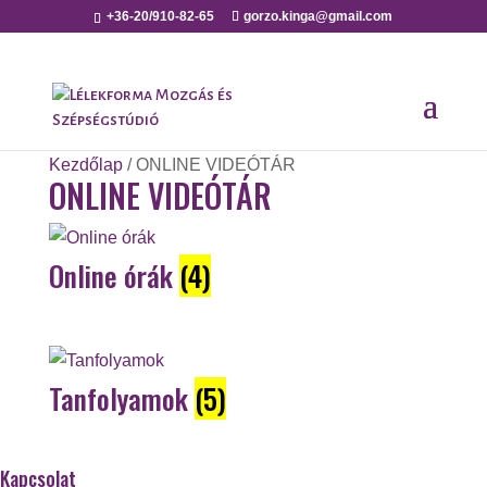
+36-20/910-82-65
gorzo.kinga@gmail.com
Kezdőlap
/ ONLINE VIDEÓTÁR
ONLINE VIDEÓTÁR
Online órák
(4)
Tanfolyamok
(5)
Kapcsolat