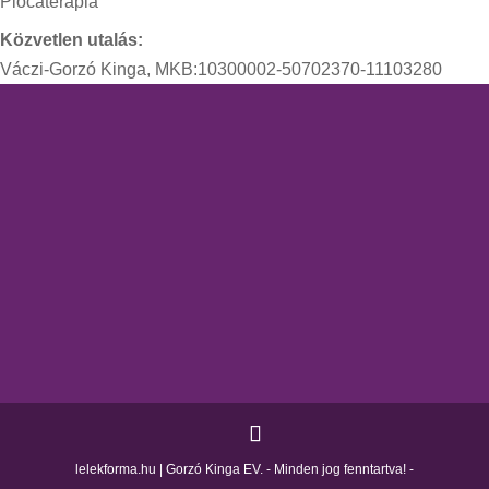
Piócaterápia
Közvetlen utalás:
Váczi-Gorzó Kinga, MKB:10300002-50702370-11103280
lelekforma.hu | Gorzó Kinga EV. - Minden jog fenntartva! -