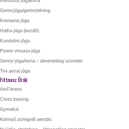
Hordozós jógatorna
Gerincjóga/gerinctréning
Kismama jóga
Hatha jóga (kezdő)
Kundalini jóga
Power vinyasa jóga
Senior jóga/torna – átmenetileg szünetel
Tini aerial jóga
Fittnesz Órák
ArcFitness
Cross training
Gymstick
Könnyű zsírégető aerobic