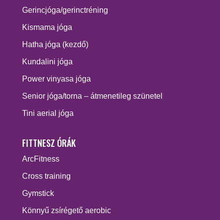
Gerincjóga/gerinctréning
Kismama jóga
Hatha jóga (kezdő)
Kundalini jóga
Power vinyasa jóga
Senior jóga/torna – átmenetileg szünetel
Tini aerial jóga
FITTNESZ ÓRÁK
ArcFitness
Cross training
Gymstick
Könnyű zsírégető aerobic