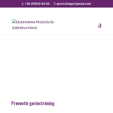
+36-20/910-82-65
gorzo.kinga@gmail.com
Preventív gerinctréning