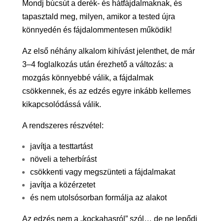
Mondj búcsút a derék- és hátfájdalmaknak, és
tapasztald meg, milyen, amikor a tested újra
könnyedén és fájdalommentesen működik!
Az első néhány alkalom kihívást jelenthet, de már
3–4 foglalkozás után érezhető a változás: a
mozgás könnyebbé válik, a fájdalmak
csökkennek, és az edzés egyre inkább kellemes
kikapcsolódássá válik.
A rendszeres részvétel:
javítja a testtartást
növeli a teherbírást
csökkenti vagy megszünteti a fájdalmakat
javítja a közérzetet
és nem utolsósorban formálja az alakot
Az edzés nem a „kockahasról” szól… de ne lepődj