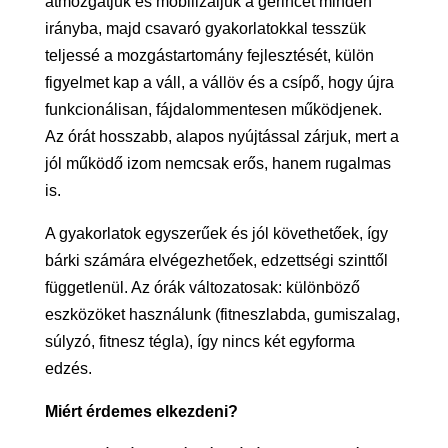
átmozgatjuk és mobilizáljuk a gerincet minden
irányba, majd csavaró gyakorlatokkal tesszük
teljessé a mozgástartomány fejlesztését, külön
figyelmet kap a váll, a vállöv és a csípő, hogy újra
funkcionálisan, fájdalommentesen működjenek.
Az órát hosszabb, alapos nyújtással zárjuk, mert a
jól működő izom nemcsak erős, hanem rugalmas
is.
A gyakorlatok egyszerűek és jól követhetőek, így
bárki számára elvégezhetőek, edzettségi szinttől
függetlenül. Az órák változatosak: különböző
eszközöket használunk (fitneszlabda, gumiszalag,
súlyzó, fitnesz tégla), így nincs két egyforma
edzés.
Miért érdemes elkezdeni?