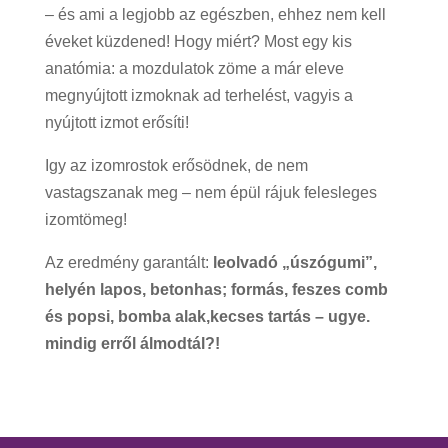
– és ami a legjobb az egészben, ehhez nem kell
éveket küzdened! Hogy miért? Most egy kis
anatómia: a mozdulatok zöme a már eleve
megnyújtott izmoknak ad terhelést, vagyis a
nyújtott izmot erősíti!
Igy az izomrostok erősödnek, de nem
vastagszanak meg – nem épül rájuk felesleges
izomtömeg!
Az eredmény garantált:
leolvadó „úszógumi”,
helyén lapos, betonhas; formás, feszes comb
és popsi, bomba alak,kecses tartás – ugye.
mindig erről álmodtál?!