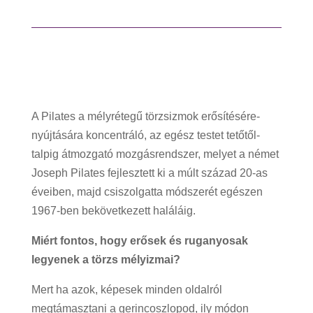
A Pilates a mélyrétegű törzsizmok erősítésére-
nyújtására koncentráló, az egész testet tetőtől-
talpig átmozgató mozgásrendszer, melyet a német
Joseph Pilates fejlesztett ki a múlt század 20-as
éveiben, majd csiszolgatta módszerét egészen
1967-ben bekövetkezett haláláig.
Miért fontos, hogy erősek és ruganyosak
legyenek a törzs mélyizmai?
Mert ha azok, képesek minden oldalról
megtámasztani a gerincoszlopod, ily módon