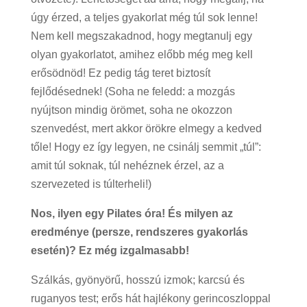
úgy érzed, a teljes gyakorlat még túl sok lenne!
Nem kell megszakadnod, hogy megtanulj egy
olyan gyakorlatot, amihez előbb még meg kell
erősödnöd! Ez pedig tág teret biztosít
fejlődésednek! (Soha ne feledd: a mozgás
nyújtson mindig örömet, soha ne okozzon
szenvedést, mert akkor örökre elmegy a kedved
tőle! Hogy ez így legyen, ne csinálj semmit „túl”:
amit túl soknak, túl nehéznek érzel, az a
szervezeted is túlterheli!)
Nos, ilyen egy Pilates óra! És milyen az
eredménye (persze, rendszeres gyakorlás
esetén)? Ez még izgalmasabb!
Szálkás, gyönyörű, hosszú izmok; karcsú és
ruganyos test; erős hát hajlékony gerincoszloppal