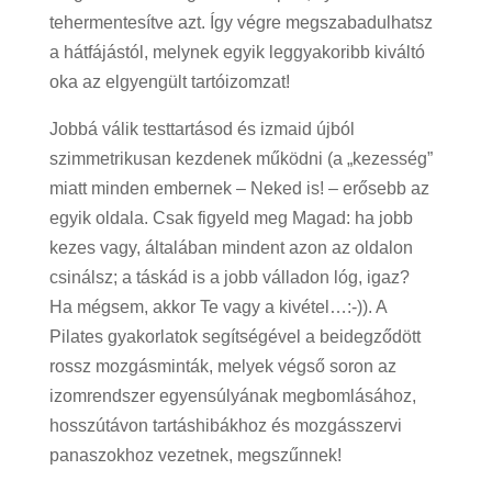
tehermentesítve azt. Így végre megszabadulhatsz
a hátfájástól, melynek egyik leggyakoribb kiváltó
oka az elgyengült tartóizomzat!
Jobbá válik testtartásod és izmaid újból
szimmetrikusan kezdenek működni (a „kezesség”
miatt minden embernek – Neked is! – erősebb az
egyik oldala. Csak figyeld meg Magad: ha jobb
kezes vagy, általában mindent azon az oldalon
csinálsz; a táskád is a jobb válladon lóg, igaz?
Ha mégsem, akkor Te vagy a kivétel…:-)).
A
Pilates gyakorlatok segítségével a beidegződött
rossz mozgásminták, melyek végső soron az
izomrendszer egyensúlyának megbomlásához,
hosszútávon tartáshibákhoz és mozgásszervi
panaszokhoz vezetnek, megszűnnek!