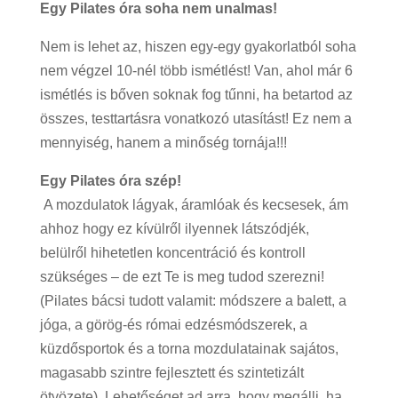
Egy Pilates óra soha nem unalmas!
Nem is lehet az, hiszen egy-egy gyakorlatból soha
nem végzel 10-nél több ismétlést! Van, ahol már 6
ismétlés is bőven soknak fog tűnni, ha betartod az
összes, testtartásra vonatkozó utasítást! Ez nem a
mennyiség, hanem a minőség tornája!!!
Egy Pilates óra szép!
A mozdulatok lágyak, áramlóak és kecsesek, ám
ahhoz hogy ez kívülről ilyennek látszódjék,
belülről hihetetlen koncentráció és kontroll
szükséges – de ezt Te is meg tudod szerezni!
(Pilates bácsi tudott valamit: módszere a balett, a
jóga, a görög-és római edzésmódszerek, a
küzdősportok és a torna mozdulatainak sajátos,
magasabb szintre fejlesztett és szintetizált
ötvözete).
Lehetőséget ad arra, hogy megállj, ha