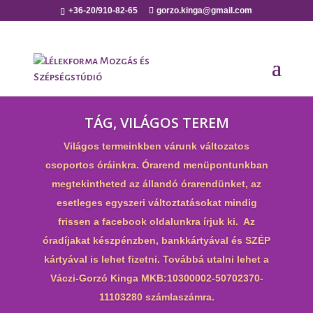
+36-20/910-82-65
gorzo.kinga@gmail.com
TÁG, VILÁGOS TEREM
Világos termeinkben várunk változatos
csoportos óráinkra. Órarend menüpontunkban
megtekintheted az állandó órarendünket, az
esetleges egyszeri változtatásokat mindig
frissen a facebook oldalunkra írjuk ki. Az
óradíjakat készpénzben, bankkártyával és SZÉP
kártyával is lehet fizetni. Továbbá utalni lehet a
Váczi-Gorzó Kinga MKB:10300002-50702370-
11103280 számlaszámra.