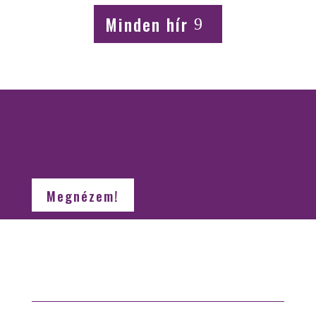
Minden hír
Online órák
és
csomagok
Megnézem!