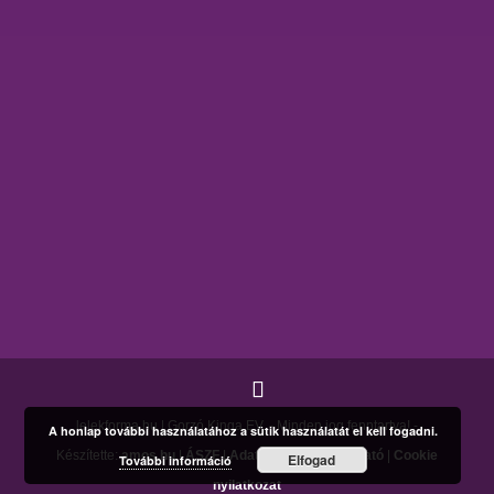
lelekforma.hu | Gorzó Kinga EV. - Minden jog fenntartva! -
A honlap további használatához a sütik használatát el kell fogadni.
Készítette:
amos.hu
|
ÁSZF
|
Adatkezelési tájékoztató
|
Cookie
Elfogad
További információ
nyilatkozat