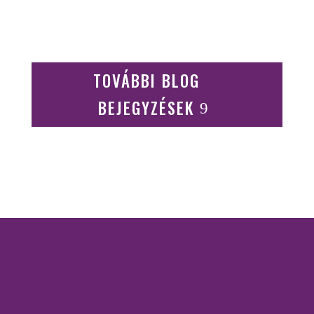
TOVÁBBI BLOG
BEJEGYZÉSEK
KAPCSOLAT
Gorzó Kinga EV.
Adószám:
56228412-1-41